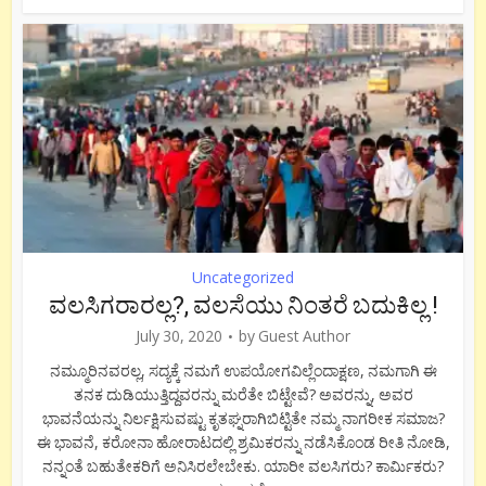
Uncategorized
ವಲಸಿಗರಾರಲ್ಲ?, ವಲಸೆಯು ನಿಂತರೆ ಬದುಕಿಲ್ಲ !
July 30, 2020
by
Guest Author
ನಮ್ಮೂರಿನವರಲ್ಲ, ಸದ್ಯಕ್ಕೆ ನಮಗೆ ಉಪಯೋಗವಿಲ್ಲೆಂದಾಕ್ಷಣ, ನಮಗಾಗಿ ಈ
ತನಕ ದುಡಿಯುತ್ತಿದ್ದವರನ್ನು ಮರೆತೇ ಬಿಟ್ಟೇವೆ? ಅವರನ್ನು, ಅವರ
ಭಾವನೆಯನ್ನು ನಿರ್ಲಕ್ಷಿಸುವಷ್ಟು ಕೃತಘ್ನರಾಗಿಬಿಟ್ಟಿತೇ ನಮ್ಮ ನಾಗರೀಕ ಸಮಾಜ?
ಈ ಭಾವನೆ, ಕರೋನಾ ಹೋರಾಟದಲ್ಲಿ ಶ್ರಮಿಕರನ್ನು ನಡೆಸಿಕೊಂಡ ರೀತಿ ನೋಡಿ,
ನನ್ನಂತೆ ಬಹುತೇಕರಿಗೆ ಅನಿಸಿರಲೇಬೇಕು. ಯಾರೀ ವಲಸಿಗರು? ಕಾರ್ಮಿಕರು?