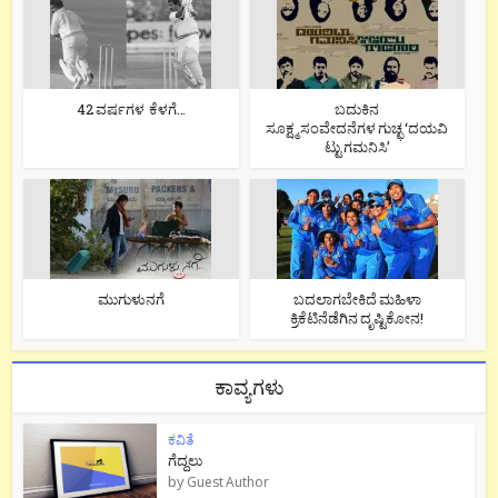
42 ವರ್ಷಗಳ ಕೆಳಗೆ…
ಬದುಕಿನ
ಸೂಕ್ಷ್ಮ ಸಂವೇದನೆಗಳ ಗುಚ್ಛ ‘ದಯವಿ
ಟ್ಟು ಗಮನಿಸಿ’
ಮುಗುಳುನಗೆ
ಬದಲಾಗಬೇಕಿದೆ ಮಹಿಳಾ
ಕ್ರಿಕೆಟಿನೆಡೆಗಿನ ದೃಷ್ಟಿಕೋನ!
ಕಾವ್ಯಗಳು
ಕವಿತೆ
ಗೆದ್ದಲು
by
Guest Author