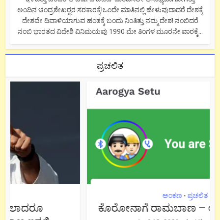
ಅಂದಿನ ಚಂದ್ರಶೇಖರ್‍ವರ ಸರಕಾರಕ್ಕೆ!ಒಂದೇ ಮಾತಿನಲ್ಲಿ ಹೇಳುವುದಾದರೆ ದೇಶಕ್ಕೆ
ದೇಶವೇ ದಿವಾಳಿಯಾಗುವ ಹಂತಕ್ಕೆ ಬಂದು ನಿಂತಿತ್ತು ನಮ್ಮ ದೇಶ! ನಂಬಿದರೆ
ನಂಬಿ ಭಾರತದ ವಿದೇಶಿ ವಿನಿಮಯವು 1990 ಮೇ ತಿಂಗಳ ಮೂರನೇ ವಾರಕ್ಕೆ...
ಪ್ರಚಲಿತ
ಅಂಕಣ
ಪ್ರಚಲಿತ
•
ಕೊರೋನಾಗೆ ರಾಮಬಾಣ – ಆರೋಗ್ಯ ಸೇತು !