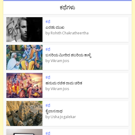
ಕಥೆಗಳು
ಕಥೆ
ಎರಡು ಮುಖ
by
Rohith Chakratheertha
ಕಥೆ
ಬಸರಿಯ ಮೀರಿದ ಶಬರಿಯ ತಾಳ್ಮೆ
by
Vikram Jois
ಕಥೆ
ಹನುಮ ರಚಿತ ರಾಮ‌ ಚರಿತ
by
Vikram Jois
ಕಥೆ
ಕೈಲಾಸನಾಥ
by
Usha Jogalekar
ಕಥೆ