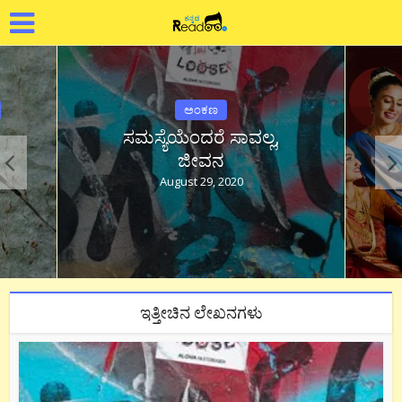
ಅಂಕಣ
ಸಮಸ್ಯೆಯೆಂದರೆ ಸಾವಲ್ಲ,
ಜೀವನ
August 29, 2020
ಇತ್ತೀಚಿನ ಲೇಖನಗಳು