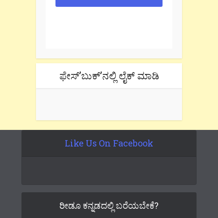
One e-mail a week. We don't spam.
Don't forget to check the promotional
tab if you are using gmail.
ಫೇಸ್’ಬುಕ್’ನಲ್ಲಿ ಲೈಕ್ ಮಾಡಿ
Like Us On Facebook
ರೀಡೂ ಕನ್ನಡದಲ್ಲಿ ಬರೆಯಬೇಕೆ?