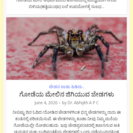
ಬಿಳಿಯ(ಹತ್ತಿಯಂಥಾ) ಬಲೆ ಉಪಯೋಗಕ್ಕೆ ಸುಲಭ...
ಜೇಡನ ಜಾಡು ಹಿಡಿದು..
ಗೋಡೆಯ ಮೇಲಿನ ಜಿಗಿಯುವ ಜೇಡಗಳು
June 4, 2020
by
Dr. Abhijith A P C
ನೀವಿಷ್ಟು ದಿನ ಓದಿದ /ನೋಡಿದ ಜೇಡಗಳಿಗಿಂತ ಭಿನ್ನ ಜೇಡಗಳನ್ನು ನಾನು ಈ
ಕಂತಿನಲ್ಲಿ ಪರಿಚಯಿಸುವೆ. ಈ ಜೇಡಗಳನ್ನು ಕೂಡಾ ನೀವು ನಿಮ್ಮ ಮನೆಯ
ಗೋಡೆಯಲ್ಲೇ ನೋಡಬಹುದು. ಇವು ಜೇಡಪ್ರಪಂಚದಲ್ಲಿ ಕಾಣಸಿಗುವ ಅತಿ
ಚುರುಕಿನ ಮತ್ತು ಬುದ್ದಿವಂತಿಕೆಯ ಜೇಡಗಳಲ್ಲಿ ಒಂದು.ನಡೆಯುವುದಕ್ಕಿಂತ