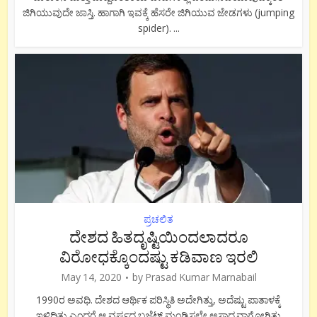
ಜಿಗಿಯುವುದೇ ಜಾಸ್ತಿ. ಹಾಗಾಗಿ ಇವಕ್ಕೆ ಹೆಸರೇ ಜಿಗಿಯುವ ಜೇಡಗಳು (jumping
spider). ...
ಪ್ರಚಲಿತ
ದೇಶದ ಹಿತದೃಷ್ಟಿಯಿಂದಲಾದರೂ
ವಿರೋಧಕ್ಕೊಂದಷ್ಟು ಕಡಿವಾಣ ಇರಲಿ
May 14, 2020
by
Prasad Kumar Marnabail
1990ರ ಅವಧಿ. ದೇಶದ ಆರ್ಥಿಕ ಪರಿಸ್ಥಿತಿ ಅದೇಗಿತ್ತು, ಅದೆಷ್ಟು ಪಾತಾಳಕ್ಕೆ
ಇಳಿದಿತ್ತು ಎಂದರೆ ಆ ವರ್ಷದ ಬಜೆಟ್ ಮಂಡಿಸಲೇ ಅಸಾಧ್ಯವಾಗೋಗಿತ್ತು