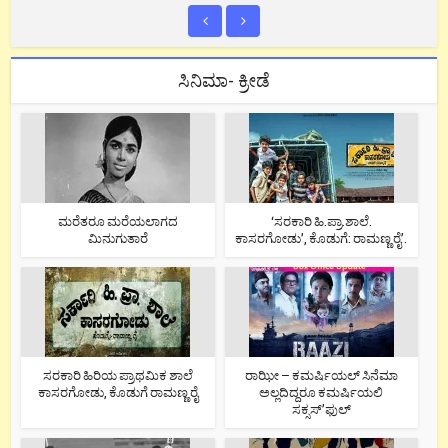
ಸಿನಿಮಾ- ಕ್ರೀಡೆ
ಮರೆತರೂ ಮರೆಯಲಾಗದ
‘ಸರಕಾರಿ ಹಿ.ಪ್ರಾ.ಶಾಲೆ.
ಮಿನುಗುತಾರೆ
ಕಾಸರಗೋಡು’, ಕೊಡುಗೆ: ರಾಮಣ್ಣ ರೈ’.
ಸರಕಾರಿ ಹಿರಿಯ ಪ್ರಾಥಮಿಕ ಶಾಲೆ
ರಾಝೀ – ಕಮರ್ಷಿಯಲ್ ಸಿನೆಮಾ
ಕಾಸರಗೋಡು, ಕೊಡುಗೆ ರಾಮಣ್ಣ ರೈ
ಅಲ್ಲದಿದ್ದರೂ ಕಮರ್ಷಿಯಲಿ
ಸಕ್ಸಸ್’ಫುಲ್