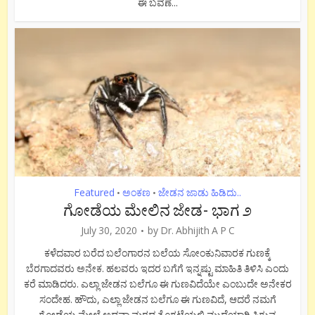
ಈ ಬವಣೆ...
Featured
ಅಂಕಣ
ಜೇಡನ ಜಾಡು ಹಿಡಿದು..
•
•
ಗೋಡೆಯ ಮೇಲಿನ ಜೇಡ- ಭಾಗ ೨
July 30, 2020
by
Dr. Abhijith A P C
ಕಳೆದವಾರ ಬರೆದ ಬಲೆಂಗಾರನ ಬಲೆಯ ಸೋಂಕುನಿವಾರಕ ಗುಣಕ್ಕೆ
ಬೆರಗಾದವರು ಅನೇಕ. ಹಲವರು ಇದರ ಬಗೆಗೆ ಇನ್ನಷ್ಟು ಮಾಹಿತಿ ತಿಳಿಸಿ ಎಂದು
ಕರೆ ಮಾಡಿದರು. ಎಲ್ಲಾ ಜೇಡನ ಬಲೆಗೂ ಈ ಗುಣವಿದೆಯೇ ಎಂಬುದೇ ಅನೇಕರ
ಸಂದೇಹ. ಹೌದು, ಎಲ್ಲಾ ಜೇಡನ ಬಲೆಗೂ ಈ ಗುಣವಿದೆ, ಆದರೆ ನಮಗೆ
ಗೋಡೆಯ ಮೇಲೆ ಅಥವಾ ಮರದ ತೊಗಟೆಯಲ್ಲಿ ಮುದ್ದೆಯಾಗಿ ಸಿಗುವ