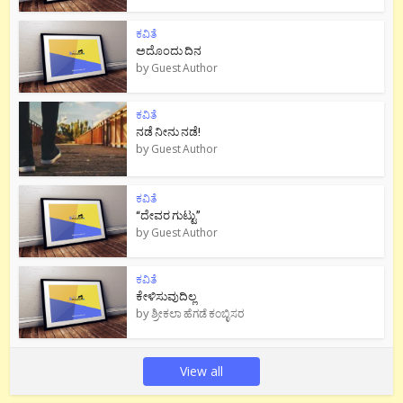
ಕವಿತೆ
ಅದೊಂದು ದಿನ
by
Guest Author
ಕವಿತೆ
ನಡೆ ನೀನು‌ ನಡೆ!
by
Guest Author
ಕವಿತೆ
“ದೇವರ ಗುಟ್ಟು”
by
Guest Author
ಕವಿತೆ
ಕೇಳಿಸುವುದಿಲ್ಲ
by
ಶ್ರೀಕಲಾ ಹೆಗಡೆ ಕಂಬ್ಳಿಸರ
View all