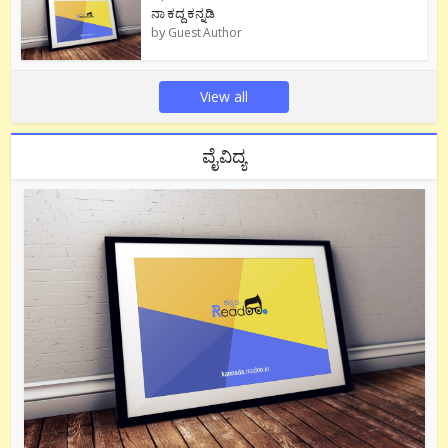
ನಾ ಕದ್ದ ಕನ್ನಡಿ
by
Guest Author
View all
ವೈವಿದ್ಯ