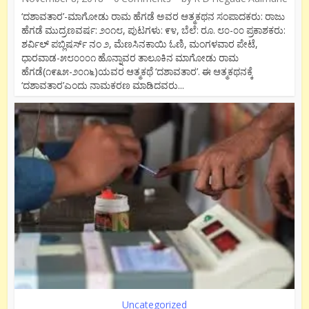
‘ದಶಾವತಾರ’-ಮಾಗೋಡು ರಾಮ ಹೆಗಡೆ ಅವರ ಆತ್ಮಕಥನ ಸಂಪಾದಕರು: ರಾಜು
ಹೆಗಡೆ ಮುದ್ರಣವರ್ಷ: ೨೦೧೮, ಪುಟಗಳು: ೯೪, ಬೆಲೆ: ರೂ. ೮೦-೦೦ ಪ್ರಕಾಶಕರು:
ಶರ್ವಿಲ್ ಪಬ್ಲಿಷರ್ಸ್ ನಂ ೨, ಮೆಣಸಿನಕಾಯಿ ಓಣಿ, ಮಂಗಳವಾರ ಪೇಟೆ,
ಧಾರವಾಡ-೫೮೦೦೦೧ ಹೊನ್ನಾವರ ತಾಲೂಕಿನ ಮಾಗೋಡು ರಾಮ
ಹೆಗಡೆ(೧೯೩೫-೨೦೧೬)ಯವರ ಆತ್ಮಕಥೆ ‘ದಶಾವತಾರ’. ಈ ಆತ್ಮಕಥನಕ್ಕೆ
‘ದಶಾವತಾರ’ಎಂದು ನಾಮಕರಣ ಮಾಡಿದವರು...
Uncategorized