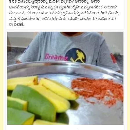
ತನಕ ದುಡಿಯುತ್ತಿದ್ದವರನ್ನು ಮರೆತೇ ಬಿಟ್ಟೇವೆ? ಅವರನ್ನು, ಅವರ
ಭಾವನೆಯನ್ನು ನಿರ್ಲಕ್ಷಿಸುವಷ್ಟು ಕೃತಘ್ನರಾಗಿಬಿಟ್ಟಿತೇ ನಮ್ಮ ನಾಗರೀಕ ಸಮಾಜ?
ಈ ಭಾವನೆ, ಕರೋನಾ ಹೋರಾಟದಲ್ಲಿ ಶ್ರಮಿಕರನ್ನು ನಡೆಸಿಕೊಂಡ ರೀತಿ ನೋಡಿ,
ನನ್ನಂತೆ ಬಹುತೇಕರಿಗೆ ಅನಿಸಿರಲೇಬೇಕು. ಯಾರೀ ವಲಸಿಗರು? ಕಾರ್ಮಿಕರು?
ಈ ಬವಣೆ...