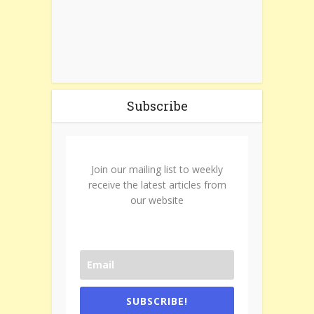
Subscribe
Join our mailing list to weekly
receive the latest articles from
our website
SUBSCRIBE!