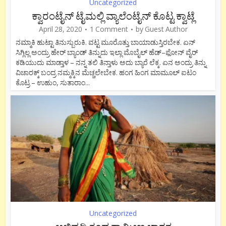
Uncategorized
ಕ್ವಾರಂಟೈನ್ ಟೈಮಲ್ಲಿ ವ್ಯಾಲೆಂಟೈನ್ ಕೊಟ್ಟ ಕ್ವಾಟ್ಲೆ
April 28, 2020
1 Comment
by
Guest Author
ನಮ್ಮಾಕಿ ಹುಟ್ಟಾ ತಿನುಸ್ಬುರುಕಿ. ವಟ್ಟ ಮೂರೊತ್ತು ಬಾಯಾಡುಸ್ತಿರಬೇಕ. ಏನ್
ಸಿಗ್ಲಿಲ್ಲ ಅಂದ್ರು ಹೇರ್ ಬ್ಯಾಂಡ್ ತಿನ್ನುದು ಇಲ್ಲಾ ಮೊಬೈಲ್ ಹೆಡ್–ಫೋನ್ ವೈರ್
ಕಡಿಯುದು ಮಾಡ್ತಾಳ – ನನ್ನ ತಲಿ ತಿನ್ತಾಳು ಅದು ಬ್ಯಾರೆ ಲೆಕ್ಕ. ಏನ ಅಂದ್ರು ತಿನ್ನು
ವಿಚಾರಕ್ಕ್ ಬಂದ್ರ ನಮ್ಮಕ್ಕಿನ ಮೆಚ್ಚಲೇಬೇಕ. ಹಂಗ ಹಿಂಗ ಮಾಮೂಲ್ ಐಟಂ
ಕೊಟ್ರ – ಉಹುಂ, ಸುತಾರಾಂ...
Uncategorized