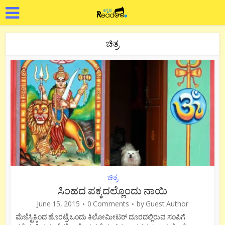
ಚಿತ್ರ
ಚಿತ್ರ
ಸಿಂಹದ ಪಕ್ಕದಲ್ಲೊಂದು ನಾಯಿ
June 15, 2015
0 Comments
by
Guest Author
ಮೆಜೆಸ್ಟಿಕ್ಕಿಂದ ಹೊರಟ್ರೆ ಒಂದು ಕಿಲೋಮೀಟರ್ ದೂರದಲ್ಲಿರುವ ಸಂಪಿಗೆ