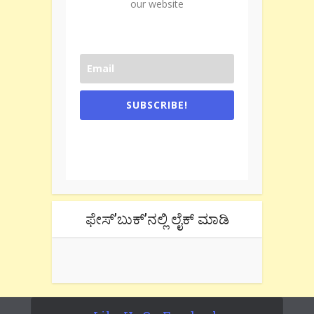
our website
SUBSCRIBE!
One e-mail a week. We don't spam.
Don't forget to check the promotional
tab if you are using gmail.
ಫೇಸ್’ಬುಕ್’ನಲ್ಲಿ ಲೈಕ್ ಮಾಡಿ