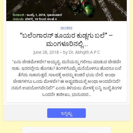
ಅಂಕಣ
“ಬಲೆಂಗಾರನ್ ತೂಯರ ಕುಡ್ಲಗು ಬಲೆ” –
ಮಂಗಳೂರಿನಲ್ಲಿ...
June 28, 2018
by
Dr. Abhijith A P C
“ಏನು ಜೇಡಮೇಳವೇ? ಅಯ್ಯಪ್ಪ, ಮನೆಯನ್ನು ಗಲೀಜು ಮಾಡುವ ಜೇಡವೇ
ಸಾಕು. ಇದರಲ್ಲೇನು ಹೊಸತು? ತಿಂಗಳಿಗೊಮ್ಮೆ ಮನೆಯೊಳಗೂ ಹೊರಗೂ ಬಲೆ
ತೆಗೆದು ಸಾಕಾಗುತ್ತದೆ. ಸಾಲದಕ್ಕೆ ಅದನ್ನು ಕಂಡರೆ ಭಯ ಬೇರೆ. ಅಂಥಾ
ಜೇಡಗಳಿಗೂ ಒಂದು ಮೇಳವೇ? ಈ ಅಷ್ಟಪದಿಯಲ್ಲಿ ಅಂಥಾ ಅಂದವೇನಿದೆ?
ನಮಗೆ ಉಪಯೋಗವೇನಿದೆ?” ಎಂದು ತಿಳಿಯಲು ಮೇಳಕ್ಕೆ ಬನ್ನಿ. ಜುಲೈ ತಿಂಗಳ
ಒಂದನೇ ತಾರೀಖು, ಭಾನುವಾರ...
ಇನ್ನಷ್ಟು