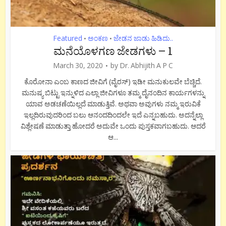
Featured
ಅಂಕಣ
ಜೇಡನ ಜಾಡು ಹಿಡಿದು..
•
•
ಮನೆಯೊಳಗಣ ಜೇಡಗಳು – 1
March 30, 2020
by
Dr. Abhijith A P C
ಕೊರೋನಾ ಎಂಬ ಕಾಣದ ಜೀವಿಗೆ (ವೈರಸ್) ಇಡೀ ಮನುಕುಲವೇ ಬೆಚ್ಚಿದೆ.
ಮನುಷ್ಯ ಬಿಟ್ಟು ಇನ್ನುಳಿದ ಎಲ್ಲಾ ಜೀವಿಗಳೂ ತಮ್ಮ ದೈನಂದಿನ ಕಾರ್ಯಗಳನ್ನು
ಯಾವ ಅಡಚಣೆಯಿಲ್ಲದೆ ಮಾಡುತ್ತಿವೆ. ಅಥವಾ ಅವುಗಳು ನಮ್ಮ ಇರುವಿಕೆ
ಇಲ್ಲದಿರುವುದರಿಂದ ಬಲು ಆನಂದದಿಂದಲೇ ಇದೆ ಎನ್ನಬಹುದು. ಅದನ್ನೆಲ್ಲಾ
ವಿಶ್ಲೇಷಣೆ ಮಾಡುತ್ತಾ ಹೋದರೆ ಅದುವೇ ಒಂದು ಪುಸ್ತಕವಾಗಬಹುದು. ಆದರೆ
ಆ...