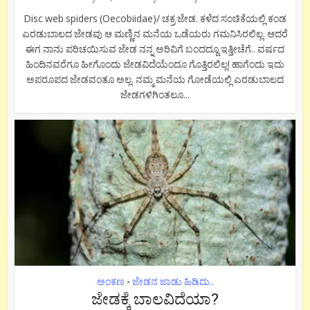
Disc web spiders (Oecobiidae)/ ಚಕ್ರ ಜೇಡ. ಕಳೆದ ಸಂಚಿಕೆಯಲ್ಲಿ ಕಂಡ
ಎರಡುಬಾಲದ ಜೇಡವು ಆ ಮಣ್ಣಿನ ಮನೆಯ ಒಡೆಯರು ಗಮನಿಸಿರಲಿಲ್ಲ. ಆದರೆ
ಈಗ ನಾನು ಪರಿಚಯಿಸುವ ಜೇಡ ನನ್ನ ಅರಿವಿಗೆ ಬಂದದ್ದೂ ಇತ್ತೀಚೆಗೆ.. ವರ್ಷದ
ಹಿಂದಿನವರೆಗೂ ಹೀಗೊಂದು ಜೇಡವಿದೆಯೆಂದೂ ಗೊತ್ತಿರಲಿಲ್ಲ! ಹಾಗೆಂದು ಇದು
ಅಪರೂಪದ ಜೇಡವಂತೂ ಅಲ್ಲ. ನಮ್ಮ ಮನೆಯ ಗೋಡೆಯಲ್ಲಿ ಎರಡುಬಾಲದ
ಜೇಡಗಳಿಗಿಂತಲೂ...
ಅಂಕಣ
ಜೇಡನ ಜಾಡು ಹಿಡಿದು..
•
ಜೇಡಕ್ಕೆ ಬಾಲವಿದೆಯಾ?