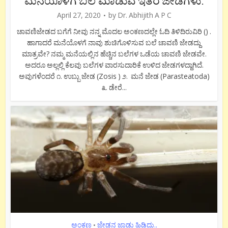
ಮನೆಯೊಳಗೆ ಬಲೆ ಮಾಡುವ ಇತರೆ ಜೇಡಗಳು.
April 27, 2020
by
Dr. Abhijith A P C
ಚಾವಣಿಜೇಡದ ಬಗೆಗೆ ನೀವು ನನ್ನ ಮೊದಲ ಅಂಕಣದಲ್ಲೇ ಓದಿ ತಿಳಿದಿರುವಿರಿ () .
ಹಾಗಾದರೆ ಮನೆಯೊಳಗೆ ನಾವು ಶುಚಿಗೊಳಿಸುವ ಬಲೆ ಚಾವಣಿ ಜೇಡದ್ದು
ಮಾತ್ರವೇ? ನಮ್ಮ ಮನೆಯಲ್ಲಿನ ಹೆಚ್ಚಿನ ಬಲೆಗಳ ಒಡೆಯ ಚಾವಣಿ ಜೇಡವೇ.
ಅದರೂ ಅಲ್ಲಲ್ಲಿ ಕೆಲವು ಬಲೆಗಳ ವಾರಸುದಾರಿಕೆ ಉಳಿದ ಜೇಡಗಳದ್ದಾಗಿದೆ.
ಅವುಗಳೆಂದರೆ ೧. ಉಬ್ಬು ಜೇಡ (Zosis ) ೨. ಮನೆ ಜೇಡ (Parasteatoda)
೩. ಡೇರೆ...
ಅಂಕಣ
ಜೇಡನ ಜಾಡು ಹಿಡಿದು..
•