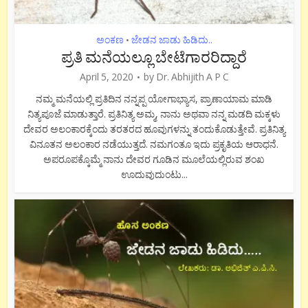
ಅಂಕಣ
ಜೇಡನ ಜಾಡು ಹಿಡಿದು..
•
ಪ್ರತಿ ಮನೆಯಲ್ಲೂ ಬೇಟೆಗಾರರಿದ್ದಾರೆ
April 5, 2020
by
Dr. Abhijith A P C
ನಮ್ಮ ಮನೆಯಲ್ಲಿ ಪ್ರತಿದಿನ ನನ್ನಪ್ಪ ಯೋಗಾಭ್ಯಾಸ, ಪ್ರಾಣಾಯಾಮ ಮಾಡಿ
ನಿತ್ಯಪೂಜೆ ಮಾಡುತ್ತಾರೆ. ಪ್ರತಿನಿತ್ಯ ಅಮ್ಮ, ನಾನು ಅಥವಾ ನನ್ನ ಮಡದಿ ಮಕ್ಕಳು
ದೇವರ ಅಲಂಕಾರಕ್ಕೆಂದು ತರತರದ ಹೂವುಗಳನ್ನು ತಂದುಕೊಡುತ್ತೇವೆ. ಪ್ರತಿನಿತ್ಯ
ವಿನೂತನ ಅಲಂಕಾರ ನಡೆಯುತ್ತದೆ. ನಮಗಂತೂ ಇದು ಪ್ರಕೃತಿಯ ಆರಾಧನೆ.
ಅಪರೂಪಕ್ಕೊಮ್ಮೆ ನಾನು ದೇವರ ಗೂಡಿನ ಮೂಲೆಯಲ್ಲಿರುವ ಶಂಖ
ಊದುವುದುಂಟು...