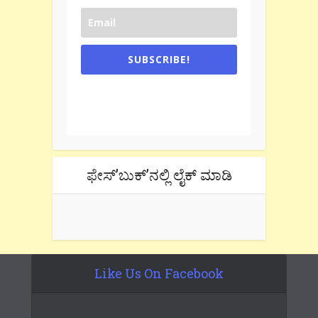
SUBSCRIBE!
One e-mail a week. We don't spam.
Don't forget to check the promotional
tab if you are using gmail.
ಫೇಸ್’ಬುಕ್’ನಲ್ಲಿ ಲೈಕ್ ಮಾಡಿ
Like Us On Facebook