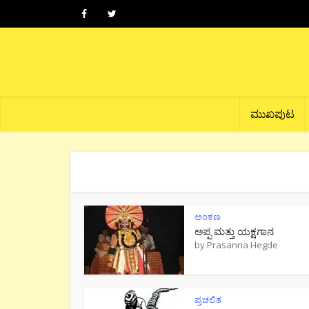
ಮುಖಪುಟ
ಅಂಕಣ
ಅಪ್ಪ ಮತ್ತು ಯಕ್ಷಗಾನ
by
Prasanna Hegde
ಪ್ರಚಲಿತ