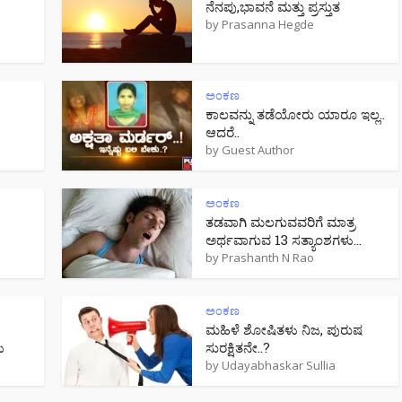
ನೆನಪು,ಭಾವನೆ ಮತ್ತು ಪ್ರಸ್ತುತ
by
Prasanna Hegde
ಅಂಕಣ
ಕಾಲವನ್ನು ತಡೆಯೋರು ಯಾರೂ ಇಲ್ಲ..
ಆದರೆ..
by
Guest Author
ಅಂಕಣ
ತಡವಾಗಿ ಮಲಗುವವರಿಗೆ ಮಾತ್ರ
ಅರ್ಥವಾಗುವ 13 ಸತ್ಯಾಂಶಗಳು…
by
Prashanth N Rao
ಅಂಕಣ
ಮಹಿಳೆ ಶೋಷಿತಳು ನಿಜ, ಪುರುಷ
ಯ
ಸುರಕ್ಷಿತನೇ..?
by
Udayabhaskar Sullia