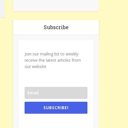
Subscribe
Join our mailing list to weekly
receive the latest articles from
our website
SUBSCRIBE!
One e-mail a week. We don't spam.
Don't forget to check the promotional
tab if you are using gmail.