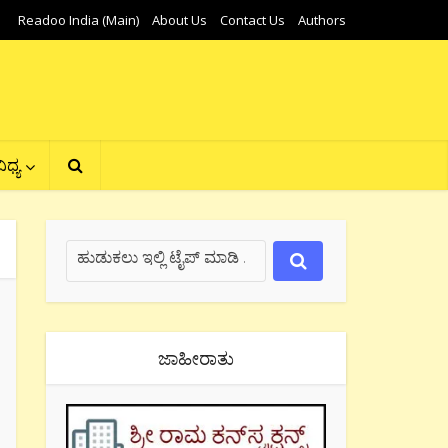
Readoo India (Main)
About Us
Contact Us
Authors
ಿಧ್ಯ
ಜಾಹೀರಾತು