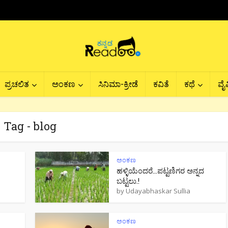
ಪ್ರಚಲಿತ
ಅಂಕಣ
ಸಿನಿಮಾ-ಕ್ರೀಡೆ
ಕವಿತೆ
ಕಥೆ
ವೈವ
Tag - blog
ಅಂಕಣ
ಹಳ್ಳಿಯೆಂದರೆ…ಪಟ್ಟಣಿಗರ ಅನ್ನದ
ಬಟ್ಟಲು.!
by
Udayabhaskar Sullia
ಅಂಕಣ