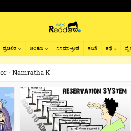
ಪ್ರಚಲಿತ
ಅಂಕಣ
ಸಿನಿಮಾ-ಕ್ರೀಡೆ
ಕವಿತೆ
ಕಥೆ
ವೈವ
or - Namratha K