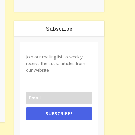
Subscribe
Join our mailing list to weekly
receive the latest articles from
our website
SUBSCRIBE!
One e-mail a week. We don't spam.
Don't forget to check the promotional
tab if you are using gmail.