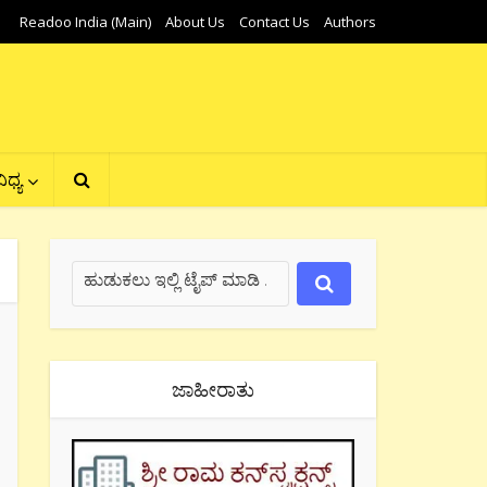
Readoo India (Main)
About Us
Contact Us
Authors
ಿಧ್ಯ
ಜಾಹೀರಾತು