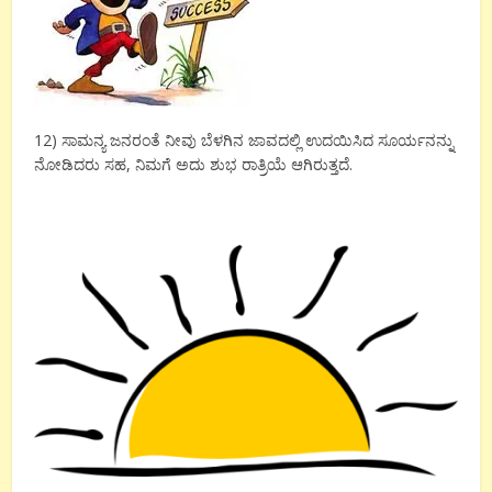
12) ಸಾಮನ್ಯ ಜನರಂತೆ ನೀವು ಬೆಳಗಿನ ಜಾವದಲ್ಲಿ ಉದಯಿಸಿದ ಸೂರ್ಯನನ್ನು
ನೋಡಿದರು ಸಹ, ನಿಮಗೆ ಅದು ಶುಭ ರಾತ್ರಿಯೆ ಆಗಿರುತ್ತದೆ.