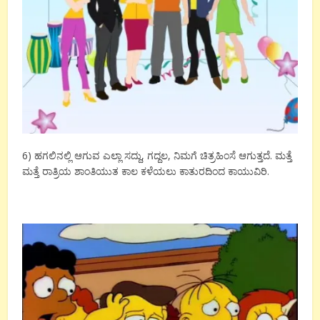
6) ಹಗಲಿನಲ್ಲಿ ಆಗುವ ಎಲ್ಲಾ ಸದ್ದು, ಗದ್ದಲ, ನಿಮಗೆ ಚಿತ್ರಹಿಂಸೆ ಆಗುತ್ತದೆ. ಮತ್ತೆ
ಮತ್ತೆ ರಾತ್ರಿಯ ಶಾಂತಿಯುತ ಕಾಲ ಕಳೆಯಲು ಕಾತುರದಿಂದ ಕಾಯುವಿರಿ.