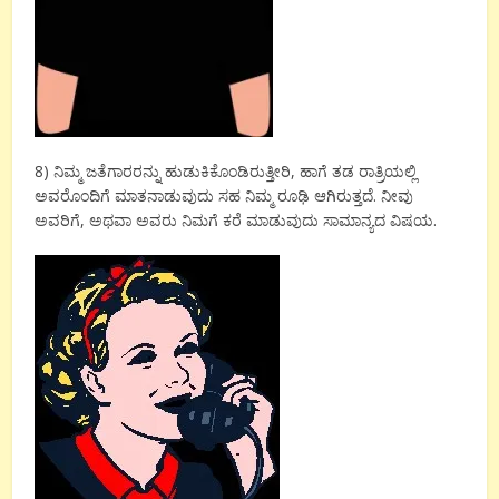
8) ನಿಮ್ಮ ಜತೆಗಾರರನ್ನು ಹುಡುಕಿಕೊಂಡಿರುತ್ತೀರಿ, ಹಾಗೆ ತಡ ರಾತ್ರಿಯಲ್ಲಿ
ಅವರೊಂದಿಗೆ ಮಾತನಾಡುವುದು ಸಹ ನಿಮ್ಮ ರೂಢಿ ಆಗಿರುತ್ತದೆ. ನೀವು
ಅವರಿಗೆ, ಅಥವಾ ಅವರು ನಿಮಗೆ ಕರೆ ಮಾಡುವುದು ಸಾಮಾನ್ಯದ ವಿಷಯ.