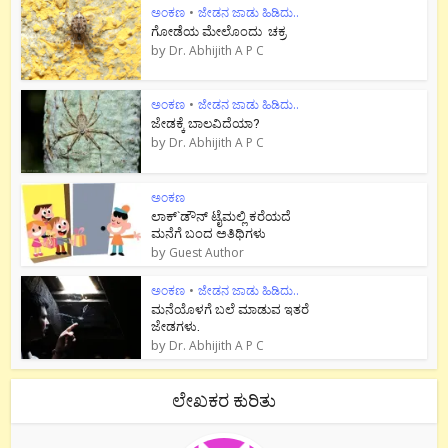
ಅಂಕಣ
•
ಜೇಡನ ಜಾಡು ಹಿಡಿದು..
ಗೋಡೆಯ ಮೇಲೊಂದು ಚಕ್ರ
by
Dr. Abhijith A P C
ಅಂಕಣ
•
ಜೇಡನ ಜಾಡು ಹಿಡಿದು..
ಜೇಡಕ್ಕೆ ಬಾಲವಿದೆಯಾ?
by
Dr. Abhijith A P C
ಅಂಕಣ
ಲಾಕ್`ಡೌನ್ ಟೈಮಲ್ಲಿ ಕರೆಯದೆ
ಮನೆಗೆ ಬಂದ ಅತಿಥಿಗಳು
by
Guest Author
ಅಂಕಣ
•
ಜೇಡನ ಜಾಡು ಹಿಡಿದು..
ಮನೆಯೊಳಗೆ ಬಲೆ ಮಾಡುವ ಇತರೆ
ಜೇಡಗಳು.
by
Dr. Abhijith A P C
ಲೇಖಕರ ಕುರಿತು