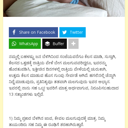
Share on Facebook
Twitter
WhatsApp
Buffer
ನಮ್ಮಲ್ಲಿ ಬಹಳಷ್ಟು ಜನ ಬೆಳಿಗಿನಿಂದ ಸಂಜೆಯವರೆಗೂ ಕೆಲಸ ಮಾಡಿ, ಸುಸ್ತಾಗಿ,
ಕೆಲಸದ ಒತ್ತಡಕ್ಕೆ ರಾತ್ರಿಯ ವೇಳೆ ಬೇಗ ಮಲಗುವವರಿದ್ದರೂ, ಇವರನ್ನು
ಹೊರತುಪಡಿಸಿ, ಇತ್ತೀಚಿನ ದಿನಗಳಲ್ಲಿ ರಾತ್ರಿಯ ವೇಳೆಯಲ್ಲಿ ಚುರುಕಾಗಿ,
ಉತ್ತಮ ಕೆಲಸ ಮಾಡುವ ಹೊಸ ಗುಂಪು ಸೇರ್ಪಡೆ ಆಗಿದೆ. ಹಗಲಿನಲ್ಲಿ ಚೆನ್ನಾಗಿ
ನಿದ್ದೆ ಮಾಡುವುದು, ಪ್ರತಿನಿತ್ಯವೂ ತಡವಾಗಿ ಮಲಗುವುದು ಇವರ ಅಭ್ಯಾಸ.
ಇವರಲ್ಲಿ ನಾನು ಸಹ ಒಬ್ಬ! ಇವರಿಗೆ ಮಾತ್ರ ಅರ್ಥವಾಗುವ, ನಿರೂಪಿಸಬಹುದಾದ
13 ಸತ್ಯಾಂಶಗಳು ಇಲ್ಲಿವೆ.
1) ನಿಮ್ಮ ಪ್ರಕಾರ ಬೆಳಗಿನ ಜಾವ, ಕೇವಲ ಮಲಗುವುದಕ್ಕೆ ಮಾತ್ರ. ನಿಮ್ಮ
ತಾಯಂದಿರು ಸಹ ನಿಮ್ಮ ಈ ರೂಢಿಗೆ ಶರಣಾಗಿರುತ್ತಾರೆ.