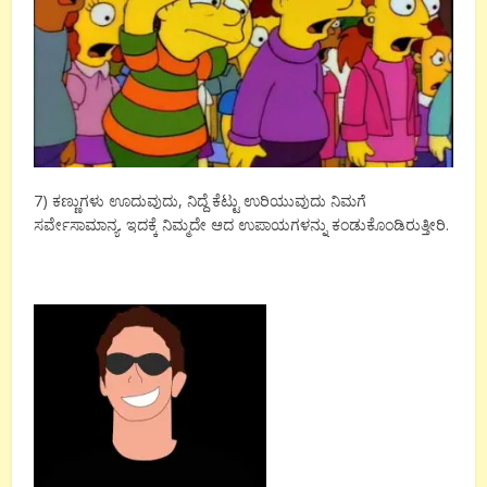
7) ಕಣ್ಣುಗಳು ಊದುವುದು, ನಿದ್ದೆ ಕೆಟ್ಟು ಉರಿಯುವುದು ನಿಮಗೆ
ಸರ್ವೇಸಾಮಾನ್ಯ. ಇದಕ್ಕೆ ನಿಮ್ಮದೇ ಆದ ಉಪಾಯಗಳನ್ನು ಕಂಡುಕೊಂಡಿರುತ್ತೀರಿ.