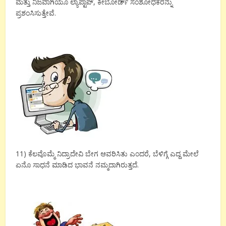
ಮತ್ತು ನಿಜವಾಗಿಯೂ ಲ್ಯಾಪ್ಟಾಪ್, ಕೀಬೋರ್ಡ್ ಸಂಶೋಧಕರನ್ನು
ಪ್ರಶಂಸಿಸುತ್ತೇವೆ.
11) ಕೆಲವೊಮ್ಮೆ ನಿದ್ರಾದೇವಿ ಬೇಗ ಆವರಿಸಿತು ಎಂದರೆ, ಬೆಳಿಗ್ಗೆ ಎದ್ದ ಮೇಲೆ
ಏನೊ ಸಾಧನೆ ಮಾಡಿದ ಭಾವನೆ ನಮ್ಮದಾಗಿರುತ್ತದೆ.