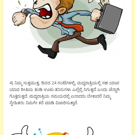
4) ನಿಮ್ಮ ಸುತ್ತಮುತ್ತ, ದಿನದ 24 ಗಂಟೆಗಳಲ್ಲಿ, ಮಧ್ಯರಾತ್ರಿಯಲ್ಲಿ ಸಹ ಯಾವ
ಯಾವ ರೀತಿಯ ತಿಂಡಿ-ಊಟ-ತಿನಿಸುಗಳು ಎಲ್ಲೆಲ್ಲಿ ಸಿಗುತ್ತದೆ ಎಂದು ಚೆನ್ನಾಗಿ
ಗೊತ್ತಿರುತ್ತದೆ. ಮಧ್ಯರಾತ್ರಿಯ ಸಮಯದಲ್ಲಿ ಏನಾದರು ಬೇಕಾದರೆ ನಿಮ್ಮ
ಸ್ನೇಹಿತರು ನಿಮಗೇ ಕರೆ ಮಾಡಿ ವಿಚಾರಿಸುತ್ತಾರೆ.