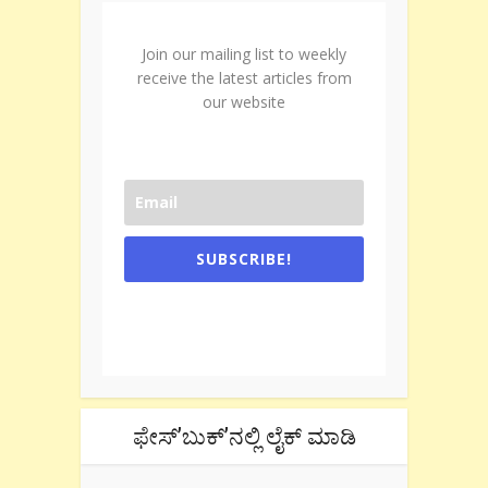
Join our mailing list to weekly
receive the latest articles from
our website
SUBSCRIBE!
One e-mail a week. We don't spam.
Don't forget to check the promotional
tab if you are using gmail.
ಫೇಸ್’ಬುಕ್’ನಲ್ಲಿ ಲೈಕ್ ಮಾಡಿ