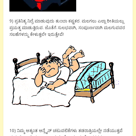
9) ಪ್ರತಿನಿತ್ಯ ನಿದ್ರೆ ಮಾಡುವುದು ತುಂಬಾ ಕಷ್ಟಕರ. ಮಲಗಲು ಎಲ್ಲಾ ರೀತಿಯಲ್ಲು
ಪ್ರಯತ್ನ ಮಾಡುತ್ತಿರುವ. ಜೊತೆಗೆ ಸುಲಭವಾಗಿ, ಸಂಪೂರ್ಣವಾಗಿ ಮಲಗುವವರ
ಸಲಹೆಗಳನ್ನು ಕೇಳುತ್ತಲೇ ಇರುತ್ತೇವೆ!
10) ನಿಮ್ಮ ಅತ್ಯಂತ ಆನ್ಲೈನ್ ಚಟುವಟಿಕೆಗಳು ತಡರಾತ್ರಿಯಲ್ಲೇ ನಡೆಯುತ್ತವೆ