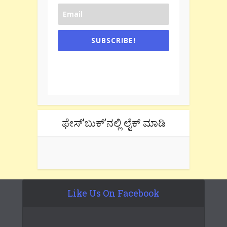
SUBSCRIBE!
One e-mail a week. We don't spam.
Don't forget to check the promotional
tab if you are using gmail.
ಫೇಸ್’ಬುಕ್’ನಲ್ಲಿ ಲೈಕ್ ಮಾಡಿ
Like Us On Facebook