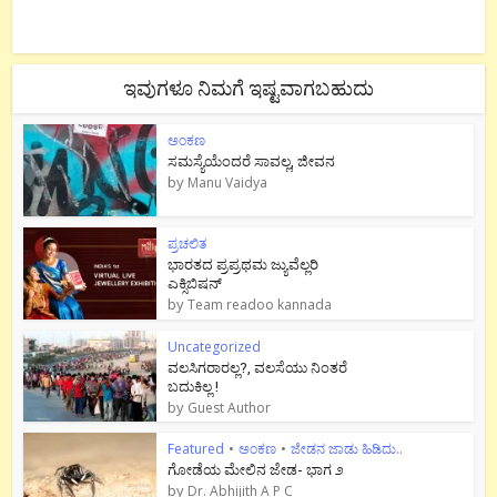
ಇವುಗಳೂ ನಿಮಗೆ ಇಷ್ಟವಾಗಬಹುದು
ಅಂಕಣ
ಸಮಸ್ಯೆಯೆಂದರೆ ಸಾವಲ್ಲ, ಜೀವನ
by
Manu Vaidya
ಪ್ರಚಲಿತ
ಭಾರತದ ಪ್ರಪ್ರಥಮ ಜ್ಯುವೆಲ್ಲರಿ
ಎಕ್ಸಿಬಿಷನ್
by
Team readoo kannada
Uncategorized
ವಲಸಿಗರಾರಲ್ಲ?, ವಲಸೆಯು ನಿಂತರೆ
ಬದುಕಿಲ್ಲ !
by
Guest Author
Featured
•
ಅಂಕಣ
•
ಜೇಡನ ಜಾಡು ಹಿಡಿದು..
ಗೋಡೆಯ ಮೇಲಿನ ಜೇಡ- ಭಾಗ ೨
by
Dr. Abhijith A P C