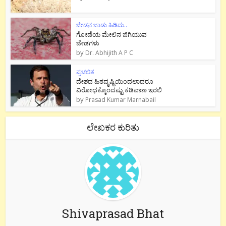
ಜೇಡನ ಜಾಡು ಹಿಡಿದು..
ಗೋಡೆಯ ಮೇಲಿನ ಜಿಗಿಯುವ
ಜೇಡಗಳು
by
Dr. Abhijith A P C
ಪ್ರಚಲಿತ
ದೇಶದ ಹಿತದೃಷ್ಟಿಯಿಂದಲಾದರೂ
ವಿರೋಧಕ್ಕೊಂದಷ್ಟು ಕಡಿವಾಣ ಇರಲಿ
by
Prasad Kumar Marnabail
ಲೇಖಕರ ಕುರಿತು
Shivaprasad Bhat