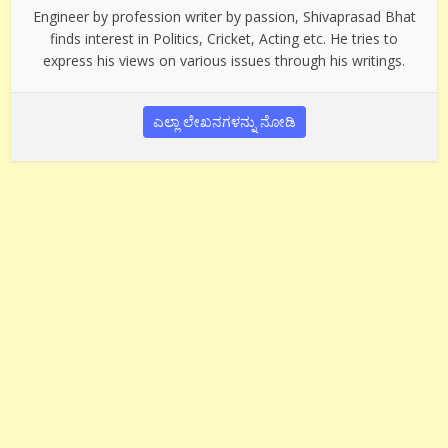
Engineer by profession writer by passion, Shivaprasad Bhat
finds interest in Politics, Cricket, Acting etc. He tries to
express his views on various issues through his writings.
ಎಲ್ಲಾ ಲೇಖನಗಳನ್ನು ನೋಡಿ