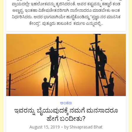
ಪ್ರಾಯದಲ್ಲೇ ಇಹಲೋಕವನ್ನು ತ್ಯಜಿಸಿದರಂತೆ. ಅವರ ಕಷ್ಟವನ್ನು ಕಣ್ಣಾರೆ ಕಂಡ
ಅಣ್ಣಪ್ಪ, ಇಂತಹಾ ವಿಶೇಷಚೇತನರಿಗಾಗಿ ನಾನೇನಾದರೂ ಮಾಡಬೇಕು ಅಂತ
ನಿರ್ಧರಿಸಿದರು. ಅದರ ಭಾಗವಾಗಿಯೇ ಹುಟ್ಟಿಕೊಂಡಿದ್ದು “ಪ್ರಜ್ಞಾ ನರ ಮಾನಸಿಕ
ಕೇಂದ್ರ”. ಪುತ್ತೂರು ತಾಲೂಕಿನ ಕರ್ಮಲ ಎನ್ನುವಲ್ಲಿ...
ಅಂಕಣ
ಇವರನ್ನು ಬೈಯುವುದಕ್ಕೆ ನಮಗೆ ಮನಸಾದರೂ
ಹೇಗೆ ಬಂದೀತು?
August 15, 2019
by
Shivaprasad Bhat