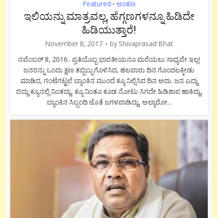
Featured
ಅಂಕಣ
•
ಇಲಿಯನ್ನು ಮಾತ್ರವಲ್ಲ, ಹೆಗ್ಗಣಗಳನ್ನೂ ಹಿಡಿದೇ
ಹಿಡಿಯುತ್ತಾರೆ!
November 8, 2017
by
Shivaprasad Bhat
ನವೆಂಬರ್ 8, 2016.. ಪ್ರತಿಯೊಬ್ಬ ಭಾರತೀಯನೂ ಮರೆಯಲು ಸಾಧ್ಯವೇ ಇಲ್ಲ!
ಜನರನ್ನು ಒಂದು ಕ್ಷಣ ತಬ್ಬಿಬ್ಬುಗೊಳಿಸಿದ, ಹಲವಾರು ದಿನ ಗೊಂದಲಕ್ಕೀಡು
ಮಾಡಿದ, ಗಂಟೆಗಟ್ಟಲೆ ಬ್ಯಾಂಕಿನ ಮುಂದೆ ಕ್ಯೂ ನಿಲ್ಲಿಸಿದ ದಿನ ಅದು. ಜನ ಎದ್ದು
ಬಿದ್ದು ಕ್ಯೂನಲ್ಲಿ‌ ನಿಂತದ್ದು, ಕ್ಯೂ ನಿಂತೂ ಕೂಡ ನೋಟು ಸಿಗದೇ ಹಿಡಿಶಾಪ ಹಾಕಿದ್ದು,
ಬ್ಯಾಂಕಿನ ಸಿಬ್ಬಂದಿ ಜೊತೆ ಜಗಳವಾಡಿದ್ದು, ಅಲ್ಯಾರೋ...