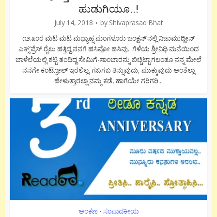
ಹುಡುಗಿಯೂ..!
July 14, 2018
by
Shivaprasad Bhat
೧೨.೩೦ರ ಮಟ ಮಟ ಮಧ್ಯಾಹ್ನ ಮಂಗಳೂರು ಜಂಕ್ಷನ್’ನಲ್ಲಿ ನಿಜಾಮುದ್ದೀನ್
ಎಕ್ಸ್’ಪ್ರೆಸ್ ರೈಲು ಹತ್ತಿದ್ದ ನನಗೆ ಹಸಿವೋ ಹಸಿವು.. ಗೆಳೆಯ ಶ್ರೀನಿಧಿ ಮನೆಯಿಂದ
ಬಾಳೆಲೆಯಲ್ಲಿ ಕಟ್ಟಿ ತಂದಿದ್ದ ಸೇಮಿಗೆ-ಸಾಂಬಾರನ್ನು ಬಿಚ್ಚಿಟ್ಟಾಗಲಂತೂ ನನ್ನ ಮೇಲೆ
ನನಗೇ ಕಂಟ್ರೋಲ್ ಇರಲಿಲ್ಲ. ಗಬಗಬ ತಿನ್ನುವುದು, ಮುಕ್ಕುವುದು ಅಂತೆಲ್ಲಾ
ಹೇಳುತ್ತಾರಲ್ಲಾ ನಮ್ಮ ಕಡೆ, ಹಾಗೆಯೇ ಗರಿಗರಿ...
ಅಂಕಣ
ಸಂಪಾದಕೀಯ
•