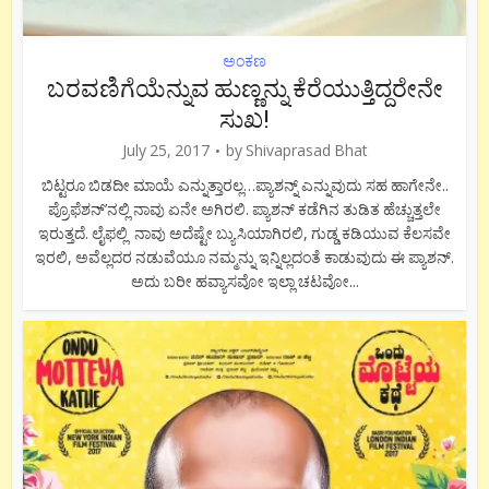
ಅಂಕಣ
ಬರವಣಿಗೆಯೆನ್ನುವ ಹುಣ್ಣನ್ನು ಕೆರೆಯುತ್ತಿದ್ದರೇನೇ
ಸುಖ!
July 25, 2017
by
Shivaprasad Bhat
ಬಿಟ್ಟರೂ ಬಿಡದೀ ಮಾಯೆ ಎನ್ನುತ್ತಾರಲ್ಲ…ಪ್ಯಾಶನ್ನ್ ಎನ್ನುವುದು ಸಹ ಹಾಗೇನೇ..
ಪ್ರೊಫೆಶನ್’ನಲ್ಲಿ ನಾವು ಏನೇ ಅಗಿರಲಿ. ಪ್ಯಾಶನ್ ಕಡೆಗಿನ ತುಡಿತ ಹೆಚ್ಚುತ್ತಲೇ
ಇರುತ್ತದೆ. ಲೈಫಲ್ಲಿ ನಾವು ಅದೆಷ್ಟೇ ಬ್ಯುಸಿಯಾಗಿರಲಿ, ಗುಡ್ಡ ಕಡಿಯುವ ಕೆಲಸವೇ
ಇರಲಿ, ಅವೆಲ್ಲದರ ನಡುವೆಯೂ ನಮ್ಮನ್ನು ಇನ್ನಿಲ್ಲದಂತೆ ಕಾಡುವುದು ಈ ಪ್ಯಾಶನ್.
ಅದು ಬರೀ ಹವ್ಯಾಸವೋ ಇಲ್ಲಾ ಚಟವೋ...