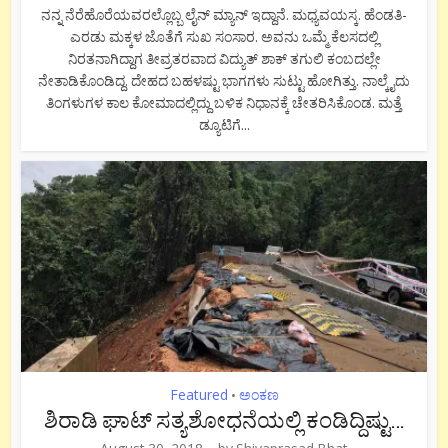
ನನ್ನ ನೆರೆಹೊರೆಯವರಲ್ಲೊಬ್ಬ ಲೈನ್ ಮ್ಯಾನ್ ಇದ್ದಾನೆ. ಮಧ್ಯವಯಸ್ಕ. ಹೆಂಡತಿ-
ಎರಡು ಮಕ್ಕಳ ಜೊತೆಗೆ ಸುಖ ಸಂಸಾರ. ಅವನು ಒಮ್ಮೆ ಕೆಲಸದಲ್ಲಿ
ನಿರತನಾಗಿದ್ದಾಗ ತೀವ್ರತರವಾದ ವಿದ್ಯುತ್ ಶಾಕ್ ತಗುಲಿ ಕಂಬದಲ್ಲೇ
ನೇತಾಡಿಕೊಂಡಿದ್ದ. ದೇಹದ ಬಹಳಷ್ಟು ಭಾಗಗಳು ಸುಟ್ಟು ಹೋಗಿತ್ತು. ನಾಲ್ಕೈದು
ತಿಂಗಳುಗಳ ಕಾಲ ಕೋಮಾದಲ್ಲಿದ್ದು ಬಳಿಕ ನಿಧಾನಕ್ಕೆ ಚೇತರಿಸಿಕೊಂಡ. ಮತ್ತೆ
ಡ್ಯೂಟಿಗೆ...
Featured
ಅಂಕಣ
•
ಶಿರಾಡಿ ಘಾಟ್ ಸತ್ಯಶೋಧನೆಯಲ್ಲಿ ಕಂಡಿದ್ದಿಷ್ಟು…