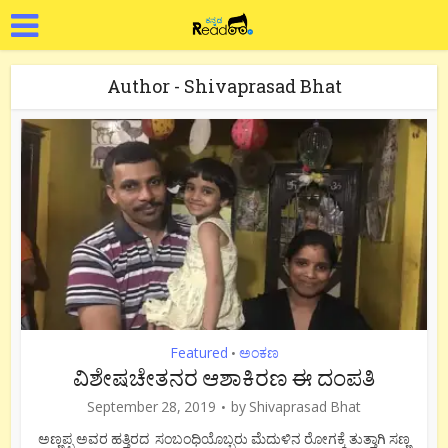
Author - Shivaprasad Bhat
Featured
ಅಂಕಣ
•
ವಿಶೇಷಚೇತನರ ಆಶಾಕಿರಣ ಈ ದಂಪತಿ
September 28, 2019
by
Shivaprasad Bhat
ಅಣ್ಣಪ್ಪ ಅವರ ಹತ್ತಿರದ ಸಂಬಂಧಿಯೊಬ್ಬರು ಮೆದುಳಿನ ರೋಗಕ್ಕೆ ತುತ್ತಾಗಿ ಸಣ್ಣ