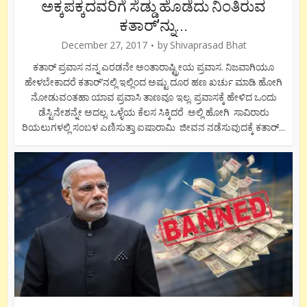
ಅಕ್ಕಪಕ್ಕದವರಿಗೆ ಸೆಡ್ಡು ಹೊಡೆದು ನಿಂತಿರುವ
ಕತಾರ್’ನ್ನು...
December 27, 2017
by
Shivaprasad Bhat
ಕತಾರ್ ಪ್ರವಾಸ ನನ್ನ ಎರಡನೇ ಅಂತಾರಾಷ್ಟ್ರೀಯ ಪ್ರವಾಸ. ನಿಜವಾಗಿಯೂ
ಹೇಳಬೇಕಾದರೆ ಕತಾರ್’ನಲ್ಲಿ ಇಲ್ಲಿಂದ ಅಷ್ಟು ದೂರ ಹಣ ಖರ್ಚು ಮಾಡಿ ಹೋಗಿ
ನೋಡುವಂತಹಾ ಯಾವ ಪ್ರವಾಸಿ ತಾಣವೂ ಇಲ್ಲ. ಪ್ರವಾಸಕ್ಕೆ ಹೇಳಿದ ಒಂದು
ಡೆಸ್ಟಿನೇಶನ್ನೇ ಅದಲ್ಲ. ಒಳ್ಳೆಯ ಕೆಲಸ ಸಿಕ್ಕಿದರೆ ಅಲ್ಲಿ ಹೋಗಿ ಸಾವಿರಾರು
ರಿಯಲುಗಳಲ್ಲಿ ಸಂಬಳ ಎಣಿಸುತ್ತಾ ಐಷಾರಾಮಿ ಜೀವನ ನಡೆಸುವುದಕ್ಕೆ ಕತಾರ್...