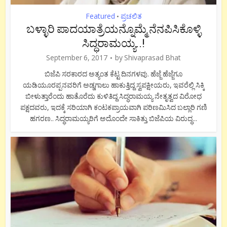
Featured
ಪ್ರಚಲಿತ
•
ಬಳ್ಳಾರಿ ಪಾದಯಾತ್ರೆಯನ್ನೊಮ್ಮೆ ನೆನಪಿಸಿಕೊಳ್ಳಿ
ಸಿದ್ಧರಾಮಯ್ಯ..!
September 6, 2017
by
Shivaprasad Bhat
ಬಿಜೆಪಿ ಸರಕಾರದ ಅತ್ಯಂತ ಕೆಟ್ಟ ದಿನಗಳವು. ಹೆಜ್ಜೆ ಹೆಜ್ಜೆಗೂ
ಯಡಿಯೂರಪ್ಪನವರಿಗೆ ಅಡ್ಡಗಾಲು ಹಾಕುತ್ತಿದ್ದ ಸ್ವಪಕ್ಷೀಯರು, ಇವರೆಲ್ಲಿ ಸಿಕ್ಕಿ
ಬೀಳುತ್ತಾರೆಂದು ಹಾತೊರೆದು ಕುಳಿತಿದ್ದ ಸಿದ್ಧರಾಮಯ್ಯ ನೇತೃತ್ವದ ವಿರೋಧ
ಪಕ್ಷದವರು, ಇದಕ್ಕೆ ಸರಿಯಾಗಿ ಕಂಟಕಪ್ರಾಯವಾಗಿ ಪರಿಣಮಿಸಿದ ಬಲ್ಲಾರಿ ಗಣಿ
ಹಗರಣ.. ಸಿದ್ಧರಾಮಯ್ಯರಿಗೆ ಅದೊಂದೇ ಸಾಕಿತ್ತು ಬಿಜೆಪಿಯ ವಿರುದ್ಧ...