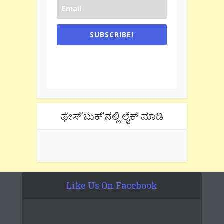
SUBSCRIBE!
One e-mail a week. We don't spam.
Don't forget to check the promotional
tab if you are using gmail.
ಫೇಸ್’ಬುಕ್’ನಲ್ಲಿ ಲೈಕ್ ಮಾಡಿ
Like Us On Facebook