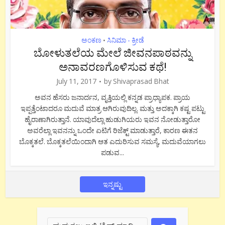
ಅಂಕಣ
ಸಿನಿಮಾ - ಕ್ರೀಡೆ
•
ಬೋಳುತಲೆಯ ಮೇಲೆ ಜೀವನಪಾಠವನ್ನು
ಅನಾವರಣಗೊಳಿಸುವ ಕಥೆ!
July 11, 2017
by
Shivaprasad Bhat
ಅವನ ಹೆಸರು ಜನಾರ್ದನ, ವೃತ್ತಿಯಲ್ಲಿ ಕನ್ನಡ ಪ್ರಾಧ್ಯಾಪಕ. ಪ್ರಾಯ
ಇಪ್ಪತ್ತೆಂಟಾದರೂ ಮದುವೆ ಮಾತ್ರ ಆಗಿರುವುದಿಲ್ಲ. ಮತ್ತು ಅದಕ್ಕಾಗಿ ಕಷ್ಟ ಪಟ್ಟು
ಹೈರಾಣಾಗಿರುತ್ತಾನೆ. ಯಾವುದೆಲ್ಲಾ ಹುಡುಗಿಯರು ಇವನ ನೋಡುತ್ತಾರೋ
ಅವರೆಲ್ಲಾ ಇವನನ್ನು ಒಂದೇ ಏಟಿಗೆ ರಿಜೆಕ್ಟ್ ಮಾಡುತ್ತಾರೆ, ಕಾರಣ ಈತನ
ಬೊಕ್ಕತಲೆ. ಬೊಕ್ಕತಲೆಯಿಂದಾಗಿ ಆತ ಎದುರಿಸುವ ಸಮಸ್ಯೆ, ಮದುವೆಯಾಗಲು
ಪಡುವ...
ಇನ್ನಷ್ಟು