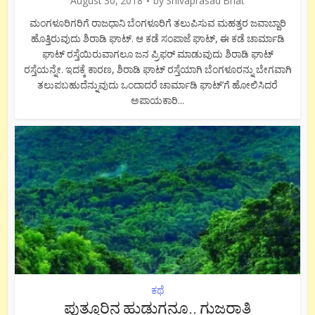
August 30, 2018
by
Shivaprasad Bhat
ಮಂಗಳೂರಿಗರಿಗೆ ರಾಜಧಾನಿ ಬೆಂಗಳೂರಿಗೆ ತಲುಪಿಸುವ ಮಹತ್ತರ ಜವಾಬ್ದಾರಿ
ಹೊತ್ತಿರುವುದು ಶಿರಾಡಿ ಘಾಟ್. ಆ ಕಡೆ ಸಂಪಾಜೆ ಘಾಟ್, ಈ ಕಡೆ ಚಾರ್ಮಾಡಿ
ಘಾಟ್ ರಸ್ತೆಯಿರುವಾಗಲೂ ಜನ ಪ್ರಿಫರ್ ಮಾಡುವುದು ಶಿರಾಡಿ ಘಾಟ್
ರಸ್ತೆಯನ್ನೇ. ಇದಕ್ಕೆ ಕಾರಣ, ಶಿರಾಡಿ ಘಾಟ್ ರಸ್ತೆಯಾಗಿ ಬೆಂಗಳೂರನ್ನು ಬೇಗವಾಗಿ
ತಲುಪಬಹುದೆನ್ನುವುದು ಒಂದಾದರೆ ಚಾರ್ಮಾಡಿ ಘಾಟ್’ಗೆ ಹೋಲಿಸಿದರೆ
ಅಪಾಯಕಾರಿ...
ಕಥೆ
ಪುತ್ತೂರಿನ ಹುಡುಗನೂ.. ಗುಜರಾತಿ