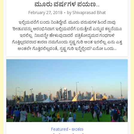
ಮೂರು ವರ್ಷಗಳ ಪಯಣ..
February 27, 2018
by
Shivaprasad Bhat
ಇಲ್ಲಿಯವರೆಗೆ ಬಂದು ನಿಂತಿದ್ದೇವೆ. ಮೂರು ವರುಷಗಳ ಹಿಂದೆ ನಾವು
‘ರೀಡೂ’ವನ್ನು ಆರಂಭಿಸಿದಾಗ ಇಲ್ಲಿಯವರೆಗೆ ಬರುತ್ತೇವೆ ಎನ್ನುವ ಕಲ್ಪನೆಯೂ
ಇರಲಿಲ್ಲ. ನಿಜವನ್ನೇ ಹೇಳುವುದಾದರೆ ಪತ್ರಿಕೋದ್ಯಮದ ಗಂಧಗಾಳಿ
ಗೊತ್ತಿಲ್ಲದವರಾದ ಕಾರಣ ನಮಗೊಂದು ಸ್ಪಷ್ಟ ಗುರಿ ಅಂತ ಇರಲಿಲ್ಲ. ಏನು ಎತ್ತ
ಅಂತಲೇ ಗೊತ್ತಿರಲಿಲ್ಲವಂತೆ, ಸ್ಪಷ್ಟ ಗುರಿ ಇನ್ನೆಲ್ಲಿಂದ? ಏನೋ ಒಂದು...
Featured
ಅಂಕಣ
•