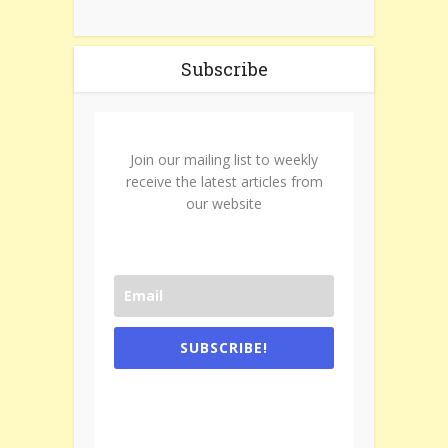
Subscribe
Join our mailing list to weekly
receive the latest articles from
our website
SUBSCRIBE!
One e-mail a week. We don't spam.
Don't forget to check the promotional
tab if you are using gmail.