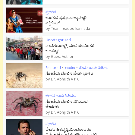
ಪ್ರಚಲಿತ
ಭಾರತದ ಪ್ರಪ್ರಥಮ ಜ್ಯುವೆಲ್ಲರಿ
ಎಕ್ಸಿಬಿಷನ್
by
Team readoo kannada
Uncategorized
ವಲಸಿಗರಾರಲ್ಲ?, ವಲಸೆಯು ನಿಂತರೆ
ಬದುಕಿಲ್ಲ !
by
Guest Author
Featured
•
ಅಂಕಣ
•
ಜೇಡನ ಜಾಡು ಹಿಡಿದು..
ಗೋಡೆಯ ಮೇಲಿನ ಜೇಡ- ಭಾಗ ೨
by
Dr. Abhijith A P C
ಜೇಡನ ಜಾಡು ಹಿಡಿದು..
ಗೋಡೆಯ ಮೇಲಿನ ಜಿಗಿಯುವ
ಜೇಡಗಳು
by
Dr. Abhijith A P C
ಪ್ರಚಲಿತ
ದೇಶದ ಹಿತದೃಷ್ಟಿಯಿಂದಲಾದರೂ
ವಿರೋಧಕ್ಕೊಂದಷ್ಟು ಕಡಿವಾಣ ಇರಲಿ