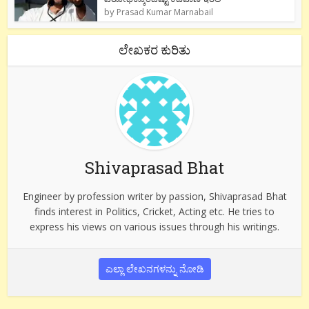
by
Prasad Kumar Marnabail
ಲೇಖಕರ ಕುರಿತು
Shivaprasad Bhat
Engineer by profession writer by passion, Shivaprasad Bhat
finds interest in Politics, Cricket, Acting etc. He tries to
express his views on various issues through his writings.
ಎಲ್ಲಾ ಲೇಖನಗಳನ್ನು ನೋಡಿ