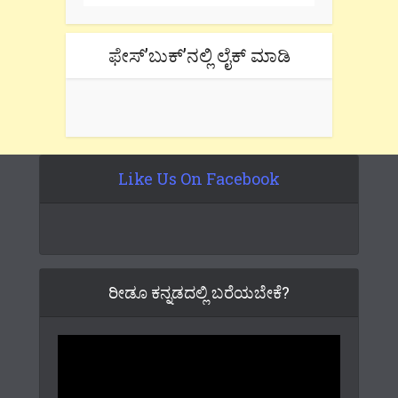
ಫೇಸ್’ಬುಕ್’ನಲ್ಲಿ ಲೈಕ್ ಮಾಡಿ
Like Us On Facebook
ರೀಡೂ ಕನ್ನಡದಲ್ಲಿ ಬರೆಯಬೇಕೆ?