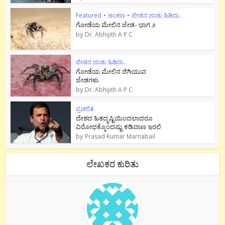
Featured
•
ಅಂಕಣ
•
ಜೇಡನ ಜಾಡು ಹಿಡಿದು..
ಗೋಡೆಯ ಮೇಲಿನ ಜೇಡ- ಭಾಗ ೨
by
Dr. Abhijith A P C
ಜೇಡನ ಜಾಡು ಹಿಡಿದು..
ಗೋಡೆಯ ಮೇಲಿನ ಜಿಗಿಯುವ
ಜೇಡಗಳು
by
Dr. Abhijith A P C
ಪ್ರಚಲಿತ
ದೇಶದ ಹಿತದೃಷ್ಟಿಯಿಂದಲಾದರೂ
ವಿರೋಧಕ್ಕೊಂದಷ್ಟು ಕಡಿವಾಣ ಇರಲಿ
by
Prasad Kumar Marnabail
ಲೇಖಕರ ಕುರಿತು