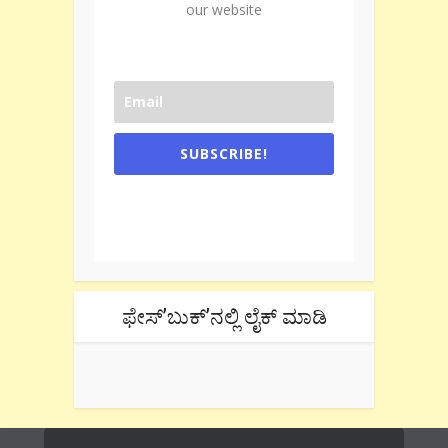
our website
SUBSCRIBE!
One e-mail a week. We don't spam.
Don't forget to check the promotional
tab if you are using gmail.
ಫೇಸ್’ಬುಕ್’ನಲ್ಲಿ ಲೈಕ್ ಮಾಡಿ