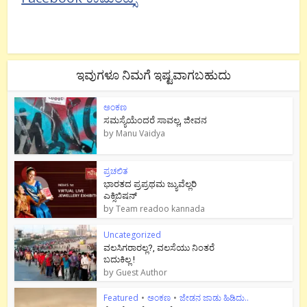
ಇವುಗಳೂ ನಿಮಗೆ ಇಷ್ಟವಾಗಬಹುದು
ಅಂಕಣ
ಸಮಸ್ಯೆಯೆಂದರೆ ಸಾವಲ್ಲ, ಜೀವನ
by
Manu Vaidya
ಪ್ರಚಲಿತ
ಭಾರತದ ಪ್ರಪ್ರಥಮ ಜ್ಯುವೆಲ್ಲರಿ
ಎಕ್ಸಿಬಿಷನ್
by
Team readoo kannada
Uncategorized
ವಲಸಿಗರಾರಲ್ಲ?, ವಲಸೆಯು ನಿಂತರೆ
ಬದುಕಿಲ್ಲ !
by
Guest Author
Featured
•
ಅಂಕಣ
•
ಜೇಡನ ಜಾಡು ಹಿಡಿದು..