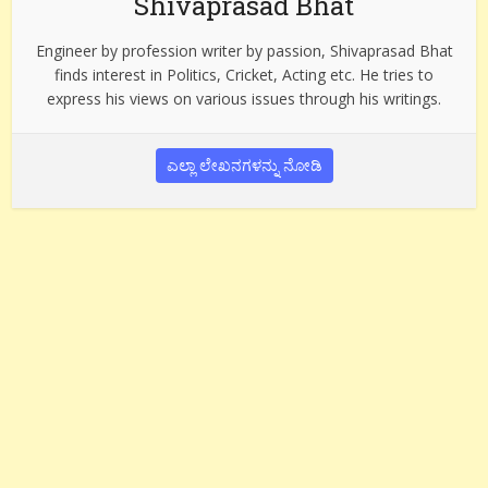
Shivaprasad Bhat
Engineer by profession writer by passion, Shivaprasad Bhat
finds interest in Politics, Cricket, Acting etc. He tries to
express his views on various issues through his writings.
ಎಲ್ಲಾ ಲೇಖನಗಳನ್ನು ನೋಡಿ