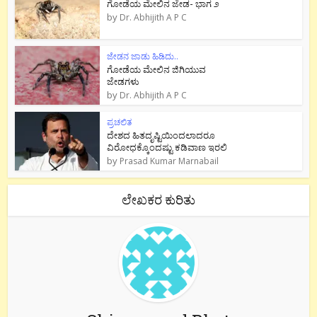
ಗೋಡೆಯ ಮೇಲಿನ ಜೇಡ- ಭಾಗ ೨
by
Dr. Abhijith A P C
ಜೇಡನ ಜಾಡು ಹಿಡಿದು..
ಗೋಡೆಯ ಮೇಲಿನ ಜಿಗಿಯುವ
ಜೇಡಗಳು
by
Dr. Abhijith A P C
ಪ್ರಚಲಿತ
ದೇಶದ ಹಿತದೃಷ್ಟಿಯಿಂದಲಾದರೂ
ವಿರೋಧಕ್ಕೊಂದಷ್ಟು ಕಡಿವಾಣ ಇರಲಿ
by
Prasad Kumar Marnabail
ಲೇಖಕರ ಕುರಿತು