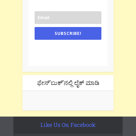
SUBSCRIBE!
One e-mail a week. We don't spam.
Don't forget to check the promotional
tab if you are using gmail.
ಫೇಸ್’ಬುಕ್’ನಲ್ಲಿ ಲೈಕ್ ಮಾಡಿ
Like Us On Facebook