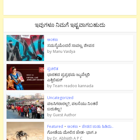
ಇವುಗಳೂ ನಿಮಗೆ ಇಷ್ಟವಾಗಬಹುದು
ಅಂಕಣ
ಸಮಸ್ಯೆಯೆಂದರೆ ಸಾವಲ್ಲ, ಜೀವನ
by
Manu Vaidya
ಪ್ರಚಲಿತ
ಭಾರತದ ಪ್ರಪ್ರಥಮ ಜ್ಯುವೆಲ್ಲರಿ
ಎಕ್ಸಿಬಿಷನ್
by
Team readoo kannada
Uncategorized
ವಲಸಿಗರಾರಲ್ಲ?, ವಲಸೆಯು ನಿಂತರೆ
ಬದುಕಿಲ್ಲ !
by
Guest Author
Featured
•
ಅಂಕಣ
•
ಜೇಡನ ಜಾಡು ಹಿಡಿದು..
ಗೋಡೆಯ ಮೇಲಿನ ಜೇಡ- ಭಾಗ ೨
by
Dr. Abhijith A P C