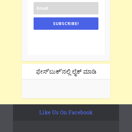
SUBSCRIBE!
One e-mail a week. We don't spam.
Don't forget to check the promotional
tab if you are using gmail.
ಫೇಸ್’ಬುಕ್’ನಲ್ಲಿ ಲೈಕ್ ಮಾಡಿ
Like Us On Facebook