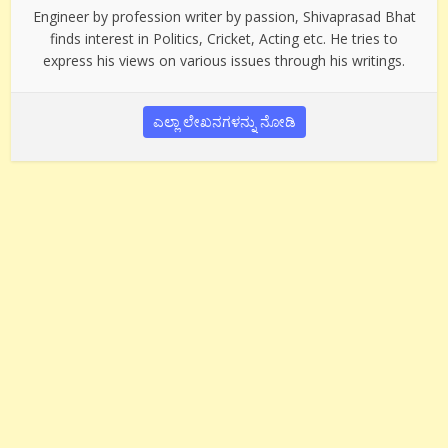
Engineer by profession writer by passion, Shivaprasad Bhat
finds interest in Politics, Cricket, Acting etc. He tries to
express his views on various issues through his writings.
ಎಲ್ಲಾ ಲೇಖನಗಳನ್ನು ನೋಡಿ