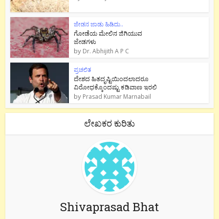
ಜೇಡನ ಜಾಡು ಹಿಡಿದು..
ಗೋಡೆಯ ಮೇಲಿನ ಜಿಗಿಯುವ
ಜೇಡಗಳು
by
Dr. Abhijith A P C
ಪ್ರಚಲಿತ
ದೇಶದ ಹಿತದೃಷ್ಟಿಯಿಂದಲಾದರೂ
ವಿರೋಧಕ್ಕೊಂದಷ್ಟು ಕಡಿವಾಣ ಇರಲಿ
by
Prasad Kumar Marnabail
ಲೇಖಕರ ಕುರಿತು
Shivaprasad Bhat