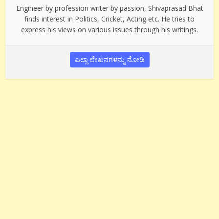
Engineer by profession writer by passion, Shivaprasad Bhat
finds interest in Politics, Cricket, Acting etc. He tries to
express his views on various issues through his writings.
ಎಲ್ಲಾ ಲೇಖನಗಳನ್ನು ನೋಡಿ