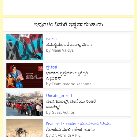
ಇವುಗಳೂ ನಿಮಗೆ ಇಷ್ಟವಾಗಬಹುದು
ಅಂಕಣ
ಸಮಸ್ಯೆಯೆಂದರೆ ಸಾವಲ್ಲ, ಜೀವನ
by
Manu Vaidya
ಪ್ರಚಲಿತ
ಭಾರತದ ಪ್ರಪ್ರಥಮ ಜ್ಯುವೆಲ್ಲರಿ
ಎಕ್ಸಿಬಿಷನ್
by
Team readoo kannada
Uncategorized
ವಲಸಿಗರಾರಲ್ಲ?, ವಲಸೆಯು ನಿಂತರೆ
ಬದುಕಿಲ್ಲ !
by
Guest Author
Featured
•
ಅಂಕಣ
•
ಜೇಡನ ಜಾಡು ಹಿಡಿದು..
ಗೋಡೆಯ ಮೇಲಿನ ಜೇಡ- ಭಾಗ ೨
by
Dr. Abhijith A P C