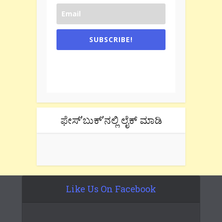
SUBSCRIBE!
One e-mail a week. We don't spam.
Don't forget to check the promotional
tab if you are using gmail.
ಫೇಸ್’ಬುಕ್’ನಲ್ಲಿ ಲೈಕ್ ಮಾಡಿ
Like Us On Facebook