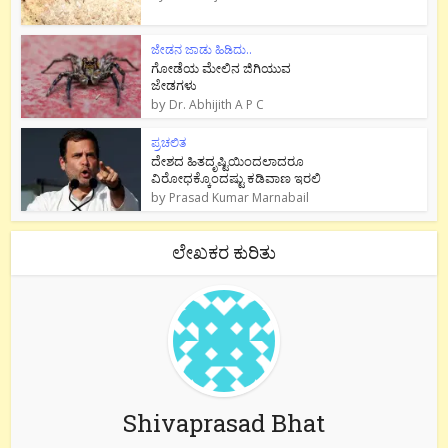
ಜೇಡನ ಜಾಡು ಹಿಡಿದು..
ಗೋಡೆಯ ಮೇಲಿನ ಜಿಗಿಯುವ
ಜೇಡಗಳು
by
Dr. Abhijith A P C
ಪ್ರಚಲಿತ
ದೇಶದ ಹಿತದೃಷ್ಟಿಯಿಂದಲಾದರೂ
ವಿರೋಧಕ್ಕೊಂದಷ್ಟು ಕಡಿವಾಣ ಇರಲಿ
by
Prasad Kumar Marnabail
ಲೇಖಕರ ಕುರಿತು
Shivaprasad Bhat