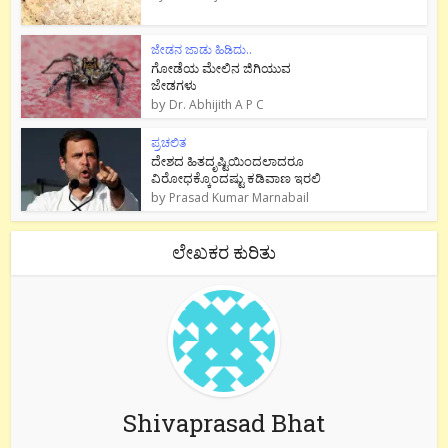
ಜೇಡನ ಜಾಡು ಹಿಡಿದು..
ಗೋಡೆಯ ಮೇಲಿನ ಜಿಗಿಯುವ
ಜೇಡಗಳು
by
Dr. Abhijith A P C
ಪ್ರಚಲಿತ
ದೇಶದ ಹಿತದೃಷ್ಟಿಯಿಂದಲಾದರೂ
ವಿರೋಧಕ್ಕೊಂದಷ್ಟು ಕಡಿವಾಣ ಇರಲಿ
by
Prasad Kumar Marnabail
ಲೇಖಕರ ಕುರಿತು
Shivaprasad Bhat