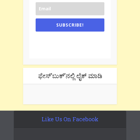
SUBSCRIBE!
One e-mail a week. We don't spam.
Don't forget to check the promotional
tab if you are using gmail.
ಫೇಸ್’ಬುಕ್’ನಲ್ಲಿ ಲೈಕ್ ಮಾಡಿ
Like Us On Facebook