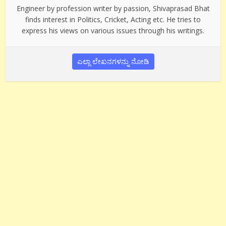
Engineer by profession writer by passion, Shivaprasad Bhat
finds interest in Politics, Cricket, Acting etc. He tries to
express his views on various issues through his writings.
ಎಲ್ಲಾ ಲೇಖನಗಳನ್ನು ನೋಡಿ