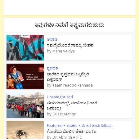
ಇವುಗಳೂ ನಿಮಗೆ ಇಷ್ಟವಾಗಬಹುದು
ಅಂಕಣ
ಸಮಸ್ಯೆಯೆಂದರೆ ಸಾವಲ್ಲ, ಜೀವನ
by
Manu Vaidya
ಪ್ರಚಲಿತ
ಭಾರತದ ಪ್ರಪ್ರಥಮ ಜ್ಯುವೆಲ್ಲರಿ
ಎಕ್ಸಿಬಿಷನ್
by
Team readoo kannada
Uncategorized
ವಲಸಿಗರಾರಲ್ಲ?, ವಲಸೆಯು ನಿಂತರೆ
ಬದುಕಿಲ್ಲ !
by
Guest Author
Featured
•
ಅಂಕಣ
•
ಜೇಡನ ಜಾಡು ಹಿಡಿದು..
ಗೋಡೆಯ ಮೇಲಿನ ಜೇಡ- ಭಾಗ ೨
by
Dr. Abhijith A P C