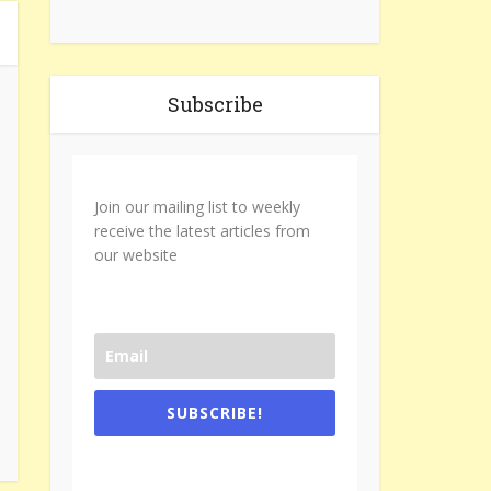
Subscribe
Join our mailing list to weekly
receive the latest articles from
our website
SUBSCRIBE!
One e-mail a week. We don't spam.
Don't forget to check the promotional
tab if you are using gmail.