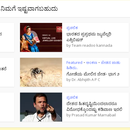
ನಿಮಗೆ ಇಷ್ಟವಾಗಬಹುದು
ಪ್ರಚಲಿತ
ನ
ಭಾರತದ ಪ್ರಪ್ರಥಮ ಜ್ಯುವೆಲ್ಲರಿ
ಎಕ್ಸಿಬಿಷನ್
by
Team readoo kannada
Featured
ಅಂಕಣ
ಜೇಡನ ಜಾಡು
•
•
ಹಿಡಿದು..
ಂತರೆ
ಗೋಡೆಯ ಮೇಲಿನ ಜೇಡ- ಭಾಗ ೨
by
Dr. Abhijith A P C
ಪ್ರಚಲಿತ
ದೇಶದ ಹಿತದೃಷ್ಟಿಯಿಂದಲಾದರೂ
ವಿರೋಧಕ್ಕೊಂದಷ್ಟು ಕಡಿವಾಣ ಇರಲಿ
by
Prasad Kumar Marnabail