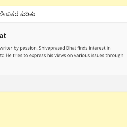
ಲೇಖಕರ ಕುರಿತು
at
riter by passion, Shivaprasad Bhat finds interest in
 etc. He tries to express his views on various issues through