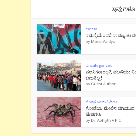
ಇವುಗಳೂ 
ಅಂಕಣ
ಸಮಸ್ಯೆಯೆಂದರೆ ಸಾವಲ್ಲ, ಜೀವ
by
Manu Vaidya
Uncategorized
ವಲಸಿಗರಾರಲ್ಲ?, ವಲಸೆಯು ನಿ
ಬದುಕಿಲ್ಲ !
by
Guest Author
ಜೇಡನ ಜಾಡು ಹಿಡಿದು..
ಗೋಡೆಯ ಮೇಲಿನ ಜಿಗಿಯುವ
ಜೇಡಗಳು
by
Dr. Abhijith A P C