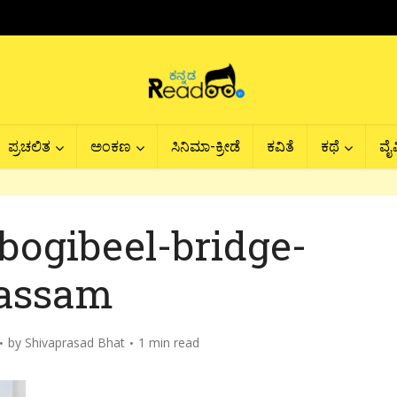
ಪ್ರಚಲಿತ
ಅಂಕಣ
ಸಿನಿಮಾ-ಕ್ರೀಡೆ
ಕವಿತೆ
ಕಥೆ
ವೈವ
bogibeel-bridge-
assam
by
Shivaprasad Bhat
1 min read