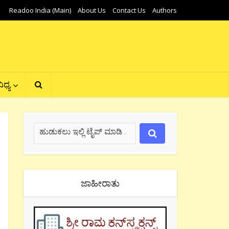
Readoo India (Main)
About Us
Contact Us
Authors
ಿಧ್ಯ
ಜಾಹೀರಾತು