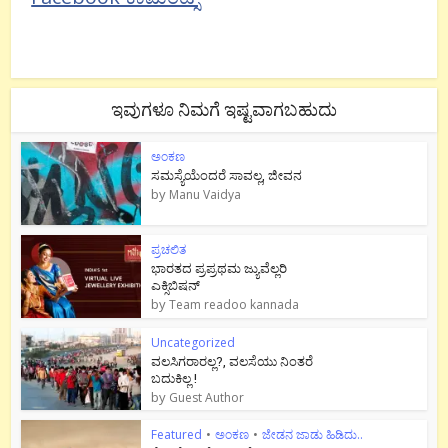
ಇವುಗಳೂ ನಿಮಗೆ ಇಷ್ಟವಾಗಬಹುದು
ಅಂಕಣ
ಸಮಸ್ಯೆಯೆಂದರೆ ಸಾವಲ್ಲ, ಜೀವನ
by
Manu Vaidya
ಪ್ರಚಲಿತ
ಭಾರತದ ಪ್ರಪ್ರಥಮ ಜ್ಯುವೆಲ್ಲರಿ
ಎಕ್ಸಿಬಿಷನ್
by
Team readoo kannada
Uncategorized
ವಲಸಿಗರಾರಲ್ಲ?, ವಲಸೆಯು ನಿಂತರೆ
ಬದುಕಿಲ್ಲ !
by
Guest Author
Featured
•
ಅಂಕಣ
•
ಜೇಡನ ಜಾಡು ಹಿಡಿದು..