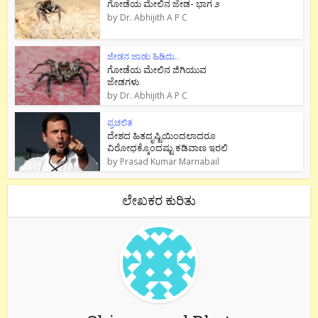
ಗೋಡೆಯ ಮೇಲಿನ ಜೇಡ- ಭಾಗ ೨
by
Dr. Abhijith A P C
ಜೇಡನ ಜಾಡು ಹಿಡಿದು..
ಗೋಡೆಯ ಮೇಲಿನ ಜಿಗಿಯುವ
ಜೇಡಗಳು
by
Dr. Abhijith A P C
ಪ್ರಚಲಿತ
ದೇಶದ ಹಿತದೃಷ್ಟಿಯಿಂದಲಾದರೂ
ವಿರೋಧಕ್ಕೊಂದಷ್ಟು ಕಡಿವಾಣ ಇರಲಿ
by
Prasad Kumar Marnabail
ಲೇಖಕರ ಕುರಿತು