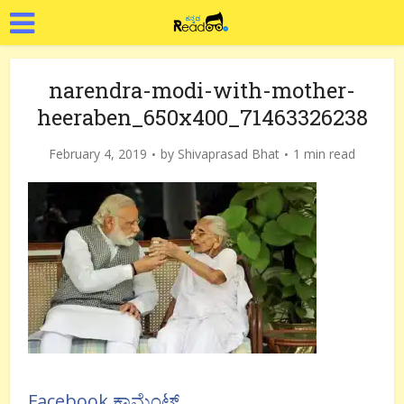
narendra-modi-with-mother-
heeraben_650x400_71463326238
February 4, 2019
by
Shivaprasad Bhat
1 min read
Facebook ಕಾಮೆಂಟ್ಸ್