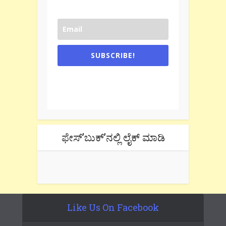
SUBSCRIBE!
One e-mail a week. We don't spam.
Don't forget to check the promotional
tab if you are using gmail.
ಫೇಸ್’ಬುಕ್’ನಲ್ಲಿ ಲೈಕ್ ಮಾಡಿ
Like Us On Facebook