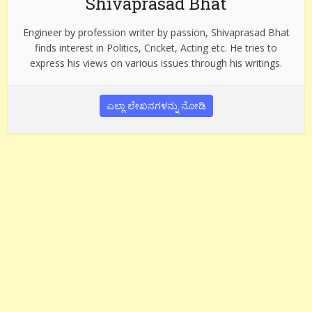
Shivaprasad Bhat
Engineer by profession writer by passion, Shivaprasad Bhat
finds interest in Politics, Cricket, Acting etc. He tries to
express his views on various issues through his writings.
ಎಲ್ಲಾ ಲೇಖನಗಳನ್ನು ನೋಡಿ