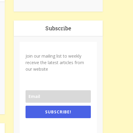
Subscribe
Join our mailing list to weekly
receive the latest articles from
our website
SUBSCRIBE!
One e-mail a week. We don't spam.
Don't forget to check the promotional
tab if you are using gmail.