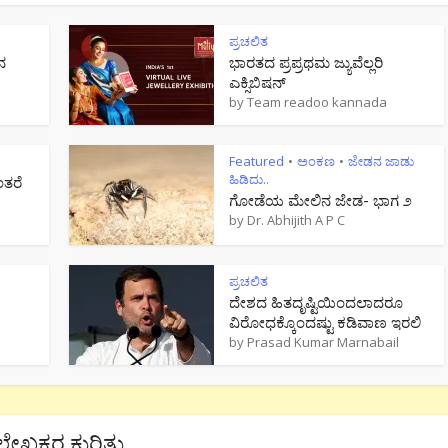
ಪ್ರಚಲಿತ
ನ
ಭಾರತದ ಪ್ರಪ್ರಥಮ ಜ್ಯುವೆಲ್ಲರಿ
ಎಕ್ಸಿಬಿಷನ್
by
Team readoo kannada
Featured
ಅಂಕಣ
ಜೇಡನ ಜಾಡು
•
•
ಹಿಡಿದು..
ಂತರೆ
ಗೋಡೆಯ ಮೇಲಿನ ಜೇಡ- ಭಾಗ ೨
by
Dr. Abhijith A P C
ಪ್ರಚಲಿತ
ದೇಶದ ಹಿತದೃಷ್ಟಿಯಿಂದಲಾದರೂ
ವಿರೋಧಕ್ಕೊಂದಷ್ಟು ಕಡಿವಾಣ ಇರಲಿ
by
Prasad Kumar Marnabail
ಲೇಖಕರ ಕುರಿತು