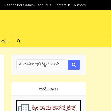
Readoo India (Main)
About Us
Contact Us
Authors
ಿಧ್ಯ
ಜಾಹೀರಾತು