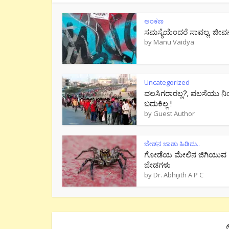
ಅಂಕಣ
ಸಮಸ್ಯೆಯೆಂದರೆ ಸಾವಲ್ಲ, ಜೀವ
by
Manu Vaidya
Uncategorized
ವಲಸಿಗರಾರಲ್ಲ?, ವಲಸೆಯು ನಿ
ಬದುಕಿಲ್ಲ !
by
Guest Author
ಜೇಡನ ಜಾಡು ಹಿಡಿದು..
ಗೋಡೆಯ ಮೇಲಿನ ಜಿಗಿಯುವ
ಜೇಡಗಳು
by
Dr. Abhijith A P C