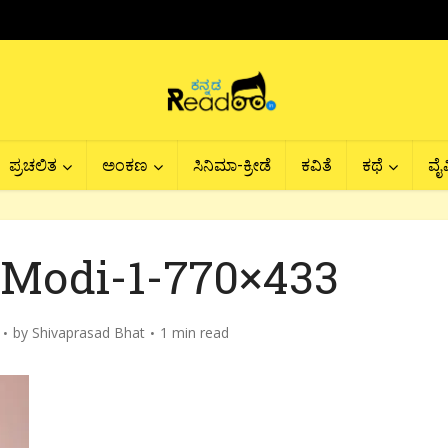
ಪ್ರಚಲಿತ
ಅಂಕಣ
ಸಿನಿಮಾ-ಕ್ರೀಡೆ
ಕವಿತೆ
ಕಥೆ
ವೈವ
Modi-1-770×433
by
Shivaprasad Bhat
1 min read