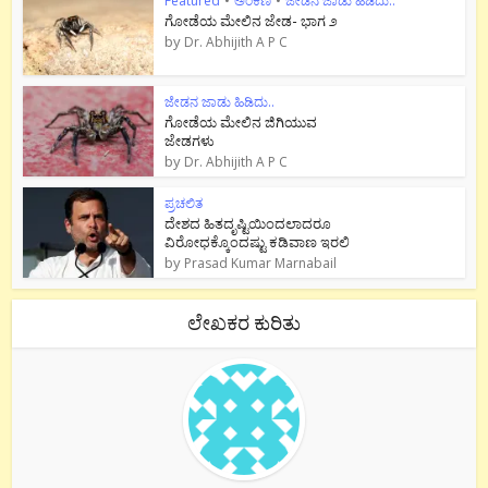
Featured
•
ಅಂಕಣ
•
ಜೇಡನ ಜಾಡು ಹಿಡಿದು..
ಗೋಡೆಯ ಮೇಲಿನ ಜೇಡ- ಭಾಗ ೨
by
Dr. Abhijith A P C
ಜೇಡನ ಜಾಡು ಹಿಡಿದು..
ಗೋಡೆಯ ಮೇಲಿನ ಜಿಗಿಯುವ
ಜೇಡಗಳು
by
Dr. Abhijith A P C
ಪ್ರಚಲಿತ
ದೇಶದ ಹಿತದೃಷ್ಟಿಯಿಂದಲಾದರೂ
ವಿರೋಧಕ್ಕೊಂದಷ್ಟು ಕಡಿವಾಣ ಇರಲಿ
by
Prasad Kumar Marnabail
ಲೇಖಕರ ಕುರಿತು