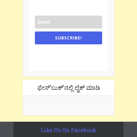
SUBSCRIBE!
One e-mail a week. We don't spam.
Don't forget to check the promotional
tab if you are using gmail.
ಫೇಸ್’ಬುಕ್’ನಲ್ಲಿ ಲೈಕ್ ಮಾಡಿ
Like Us On Facebook