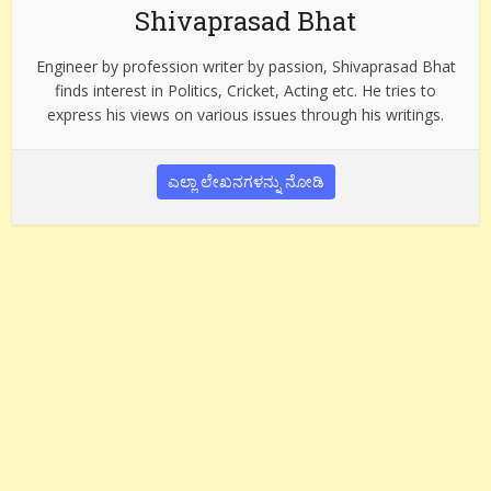
Shivaprasad Bhat
Engineer by profession writer by passion, Shivaprasad Bhat
finds interest in Politics, Cricket, Acting etc. He tries to
express his views on various issues through his writings.
ಎಲ್ಲಾ ಲೇಖನಗಳನ್ನು ನೋಡಿ