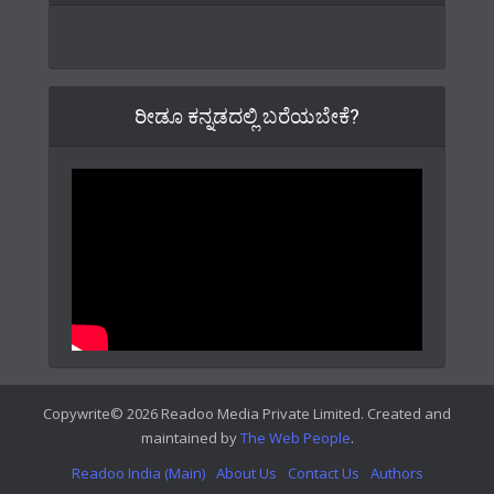
ರೀಡೂ ಕನ್ನಡದಲ್ಲಿ ಬರೆಯಬೇಕೆ?
Copywrite© 2026 Readoo Media Private Limited. Created and
maintained by
The Web People
.
Readoo India (Main)
About Us
Contact Us
Authors