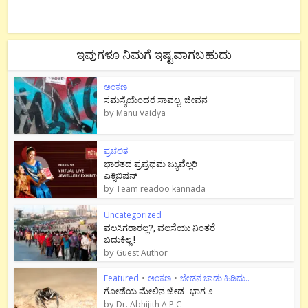
ಇವುಗಳೂ ನಿಮಗೆ ಇಷ್ಟವಾಗಬಹುದು
ಅಂಕಣ
ಸಮಸ್ಯೆಯೆಂದರೆ ಸಾವಲ್ಲ, ಜೀವನ
by
Manu Vaidya
ಪ್ರಚಲಿತ
ಭಾರತದ ಪ್ರಪ್ರಥಮ ಜ್ಯುವೆಲ್ಲರಿ
ಎಕ್ಸಿಬಿಷನ್
by
Team readoo kannada
Uncategorized
ವಲಸಿಗರಾರಲ್ಲ?, ವಲಸೆಯು ನಿಂತರೆ
ಬದುಕಿಲ್ಲ !
by
Guest Author
Featured
•
ಅಂಕಣ
•
ಜೇಡನ ಜಾಡು ಹಿಡಿದು..
ಗೋಡೆಯ ಮೇಲಿನ ಜೇಡ- ಭಾಗ ೨
by
Dr. Abhijith A P C