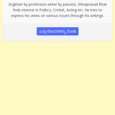
Engineer by profession writer by passion, Shivaprasad Bhat
finds interest in Politics, Cricket, Acting etc. He tries to
express his views on various issues through his writings.
ಎಲ್ಲಾ ಲೇಖನಗಳನ್ನು ನೋಡಿ