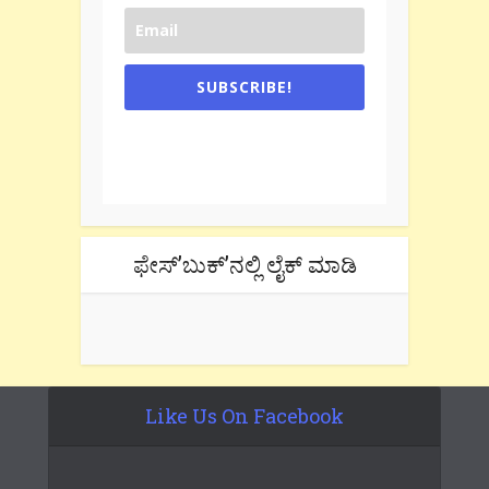
SUBSCRIBE!
One e-mail a week. We don't spam.
Don't forget to check the promotional
tab if you are using gmail.
ಫೇಸ್’ಬುಕ್’ನಲ್ಲಿ ಲೈಕ್ ಮಾಡಿ
Like Us On Facebook