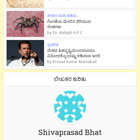
ಜೇಡನ ಜಾಡು ಹಿಡಿದು..
ಗೋಡೆಯ ಮೇಲಿನ ಜಿಗಿಯುವ
ಜೇಡಗಳು
by
Dr. Abhijith A P C
ಪ್ರಚಲಿತ
ದೇಶದ ಹಿತದೃಷ್ಟಿಯಿಂದಲಾದರೂ
ವಿರೋಧಕ್ಕೊಂದಷ್ಟು ಕಡಿವಾಣ ಇರಲಿ
by
Prasad Kumar Marnabail
ಲೇಖಕರ ಕುರಿತು
Shivaprasad Bhat