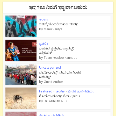
ಇವುಗಳೂ ನಿಮಗೆ ಇಷ್ಟವಾಗಬಹುದು
ಅಂಕಣ
ಸಮಸ್ಯೆಯೆಂದರೆ ಸಾವಲ್ಲ, ಜೀವನ
by
Manu Vaidya
ಪ್ರಚಲಿತ
ಭಾರತದ ಪ್ರಪ್ರಥಮ ಜ್ಯುವೆಲ್ಲರಿ
ಎಕ್ಸಿಬಿಷನ್
by
Team readoo kannada
Uncategorized
ವಲಸಿಗರಾರಲ್ಲ?, ವಲಸೆಯು ನಿಂತರೆ
ಬದುಕಿಲ್ಲ !
by
Guest Author
Featured
•
ಅಂಕಣ
•
ಜೇಡನ ಜಾಡು ಹಿಡಿದು..
ಗೋಡೆಯ ಮೇಲಿನ ಜೇಡ- ಭಾಗ ೨
by
Dr. Abhijith A P C
ಜೇಡನ ಜಾಡು ಹಿಡಿದು..