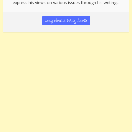
express his views on various issues through his writings.
ಎಲ್ಲಾ ಲೇಖನಗಳನ್ನು ನೋಡಿ