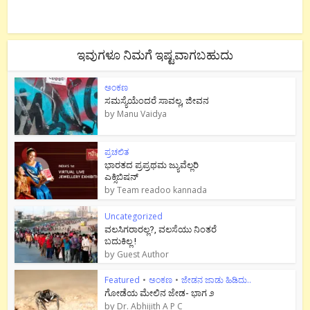
ಇವುಗಳೂ ನಿಮಗೆ ಇಷ್ಟವಾಗಬಹುದು
ಅಂಕಣ
ಸಮಸ್ಯೆಯೆಂದರೆ ಸಾವಲ್ಲ, ಜೀವನ
by
Manu Vaidya
ಪ್ರಚಲಿತ
ಭಾರತದ ಪ್ರಪ್ರಥಮ ಜ್ಯುವೆಲ್ಲರಿ
ಎಕ್ಸಿಬಿಷನ್
by
Team readoo kannada
Uncategorized
ವಲಸಿಗರಾರಲ್ಲ?, ವಲಸೆಯು ನಿಂತರೆ
ಬದುಕಿಲ್ಲ !
by
Guest Author
Featured
•
ಅಂಕಣ
•
ಜೇಡನ ಜಾಡು ಹಿಡಿದು..
ಗೋಡೆಯ ಮೇಲಿನ ಜೇಡ- ಭಾಗ ೨
by
Dr. Abhijith A P C