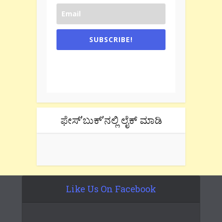
SUBSCRIBE!
One e-mail a week. We don't spam.
Don't forget to check the promotional
tab if you are using gmail.
ಫೇಸ್’ಬುಕ್’ನಲ್ಲಿ ಲೈಕ್ ಮಾಡಿ
Like Us On Facebook