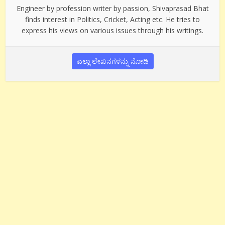
Engineer by profession writer by passion, Shivaprasad Bhat
finds interest in Politics, Cricket, Acting etc. He tries to
express his views on various issues through his writings.
ಎಲ್ಲಾ ಲೇಖನಗಳನ್ನು ನೋಡಿ