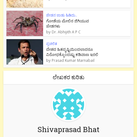
ಜೇಡನ ಜಾಡು ಹಿಡಿದು..
ಗೋಡೆಯ ಮೇಲಿನ ಜಿಗಿಯುವ
ಜೇಡಗಳು
by
Dr. Abhijith A P C
ಪ್ರಚಲಿತ
ದೇಶದ ಹಿತದೃಷ್ಟಿಯಿಂದಲಾದರೂ
ವಿರೋಧಕ್ಕೊಂದಷ್ಟು ಕಡಿವಾಣ ಇರಲಿ
by
Prasad Kumar Marnabail
ಲೇಖಕರ ಕುರಿತು
Shivaprasad Bhat