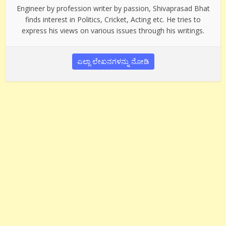
Engineer by profession writer by passion, Shivaprasad Bhat
finds interest in Politics, Cricket, Acting etc. He tries to
express his views on various issues through his writings.
ಎಲ್ಲಾ ಲೇಖನಗಳನ್ನು ನೋಡಿ