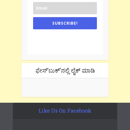
SUBSCRIBE!
One e-mail a week. We don't spam.
Don't forget to check the promotional
tab if you are using gmail.
ಫೇಸ್’ಬುಕ್’ನಲ್ಲಿ ಲೈಕ್ ಮಾಡಿ
Like Us On Facebook