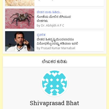
ಜೇಡನ ಜಾಡು ಹಿಡಿದು..
ಗೋಡೆಯ ಮೇಲಿನ ಜಿಗಿಯುವ
ಜೇಡಗಳು
by
Dr. Abhijith A P C
ಪ್ರಚಲಿತ
ದೇಶದ ಹಿತದೃಷ್ಟಿಯಿಂದಲಾದರೂ
ವಿರೋಧಕ್ಕೊಂದಷ್ಟು ಕಡಿವಾಣ ಇರಲಿ
by
Prasad Kumar Marnabail
ಲೇಖಕರ ಕುರಿತು
Shivaprasad Bhat