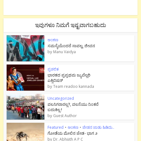
ಇವುಗಳೂ ನಿಮಗೆ ಇಷ್ಟವಾಗಬಹುದು
ಅಂಕಣ
ಸಮಸ್ಯೆಯೆಂದರೆ ಸಾವಲ್ಲ, ಜೀವನ
by
Manu Vaidya
ಪ್ರಚಲಿತ
ಭಾರತದ ಪ್ರಪ್ರಥಮ ಜ್ಯುವೆಲ್ಲರಿ
ಎಕ್ಸಿಬಿಷನ್
by
Team readoo kannada
Uncategorized
ವಲಸಿಗರಾರಲ್ಲ?, ವಲಸೆಯು ನಿಂತರೆ
ಬದುಕಿಲ್ಲ !
by
Guest Author
Featured
•
ಅಂಕಣ
•
ಜೇಡನ ಜಾಡು ಹಿಡಿದು..
ಗೋಡೆಯ ಮೇಲಿನ ಜೇಡ- ಭಾಗ ೨
by
Dr. Abhijith A P C