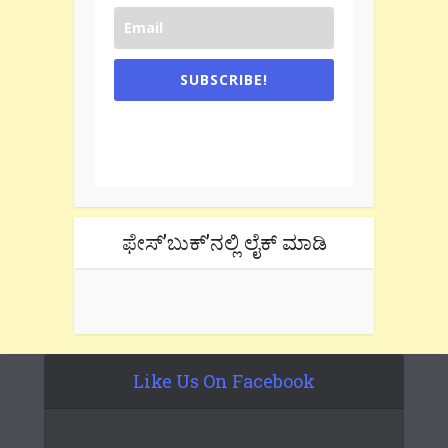
SUBSCRIBE!
One e-mail a week. We don't spam.
Don't forget to check the promotional
tab if you are using gmail.
ಫೇಸ್’ಬುಕ್’ನಲ್ಲಿ ಲೈಕ್ ಮಾಡಿ
Like Us On Facebook