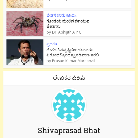
ಜೇಡನ ಜಾಡು ಹಿಡಿದು..
ಗೋಡೆಯ ಮೇಲಿನ ಜಿಗಿಯುವ
ಜೇಡಗಳು
by
Dr. Abhijith A P C
ಪ್ರಚಲಿತ
ದೇಶದ ಹಿತದೃಷ್ಟಿಯಿಂದಲಾದರೂ
ವಿರೋಧಕ್ಕೊಂದಷ್ಟು ಕಡಿವಾಣ ಇರಲಿ
by
Prasad Kumar Marnabail
ಲೇಖಕರ ಕುರಿತು
Shivaprasad Bhat