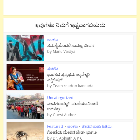
ಇವುಗಳೂ ನಿಮಗೆ ಇಷ್ಟವಾಗಬಹುದು
ಅಂಕಣ
ಸಮಸ್ಯೆಯೆಂದರೆ ಸಾವಲ್ಲ, ಜೀವನ
by
Manu Vaidya
ಪ್ರಚಲಿತ
ಭಾರತದ ಪ್ರಪ್ರಥಮ ಜ್ಯುವೆಲ್ಲರಿ
ಎಕ್ಸಿಬಿಷನ್
by
Team readoo kannada
Uncategorized
ವಲಸಿಗರಾರಲ್ಲ?, ವಲಸೆಯು ನಿಂತರೆ
ಬದುಕಿಲ್ಲ !
by
Guest Author
Featured
•
ಅಂಕಣ
•
ಜೇಡನ ಜಾಡು ಹಿಡಿದು..
ಗೋಡೆಯ ಮೇಲಿನ ಜೇಡ- ಭಾಗ ೨
by
Dr. Abhijith A P C