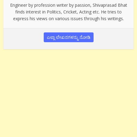
Engineer by profession writer by passion, Shivaprasad Bhat
finds interest in Politics, Cricket, Acting etc. He tries to
express his views on various issues through his writings.
ಎಲ್ಲಾ ಲೇಖನಗಳನ್ನು ನೋಡಿ