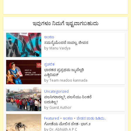
ಇವುಗಳೂ ನಿಮಗೆ ಇಷ್ಟವಾಗಬಹುದು
ಅಂಕಣ
ಸಮಸ್ಯೆಯೆಂದರೆ ಸಾವಲ್ಲ, ಜೀವನ
by
Manu Vaidya
ಪ್ರಚಲಿತ
ಭಾರತದ ಪ್ರಪ್ರಥಮ ಜ್ಯುವೆಲ್ಲರಿ
ಎಕ್ಸಿಬಿಷನ್
by
Team readoo kannada
Uncategorized
ವಲಸಿಗರಾರಲ್ಲ?, ವಲಸೆಯು ನಿಂತರೆ
ಬದುಕಿಲ್ಲ !
by
Guest Author
Featured
•
ಅಂಕಣ
•
ಜೇಡನ ಜಾಡು ಹಿಡಿದು..
ಗೋಡೆಯ ಮೇಲಿನ ಜೇಡ- ಭಾಗ ೨
by
Dr. Abhijith A P C