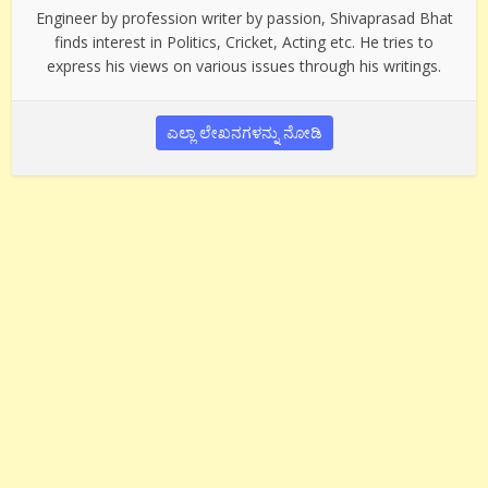
Engineer by profession writer by passion, Shivaprasad Bhat
finds interest in Politics, Cricket, Acting etc. He tries to
express his views on various issues through his writings.
ಎಲ್ಲಾ ಲೇಖನಗಳನ್ನು ನೋಡಿ