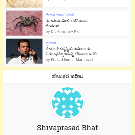
ಜೇಡನ ಜಾಡು ಹಿಡಿದು..
ಗೋಡೆಯ ಮೇಲಿನ ಜಿಗಿಯುವ
ಜೇಡಗಳು
by
Dr. Abhijith A P C
ಪ್ರಚಲಿತ
ದೇಶದ ಹಿತದೃಷ್ಟಿಯಿಂದಲಾದರೂ
ವಿರೋಧಕ್ಕೊಂದಷ್ಟು ಕಡಿವಾಣ ಇರಲಿ
by
Prasad Kumar Marnabail
ಲೇಖಕರ ಕುರಿತು
Shivaprasad Bhat