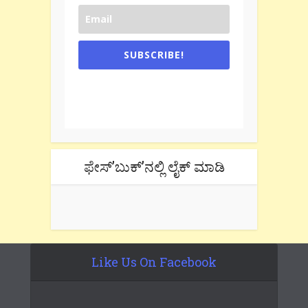
SUBSCRIBE!
One e-mail a week. We don't spam.
Don't forget to check the promotional
tab if you are using gmail.
ಫೇಸ್’ಬುಕ್’ನಲ್ಲಿ ಲೈಕ್ ಮಾಡಿ
Like Us On Facebook