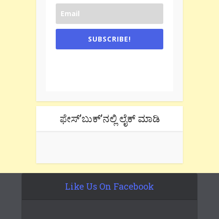
SUBSCRIBE!
One e-mail a week. We don't spam.
Don't forget to check the promotional
tab if you are using gmail.
ಫೇಸ್’ಬುಕ್’ನಲ್ಲಿ ಲೈಕ್ ಮಾಡಿ
Like Us On Facebook