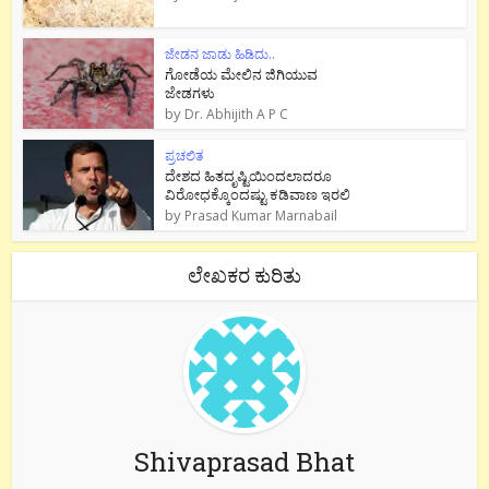
ಜೇಡನ ಜಾಡು ಹಿಡಿದು..
ಗೋಡೆಯ ಮೇಲಿನ ಜಿಗಿಯುವ
ಜೇಡಗಳು
by
Dr. Abhijith A P C
ಪ್ರಚಲಿತ
ದೇಶದ ಹಿತದೃಷ್ಟಿಯಿಂದಲಾದರೂ
ವಿರೋಧಕ್ಕೊಂದಷ್ಟು ಕಡಿವಾಣ ಇರಲಿ
by
Prasad Kumar Marnabail
ಲೇಖಕರ ಕುರಿತು
Shivaprasad Bhat