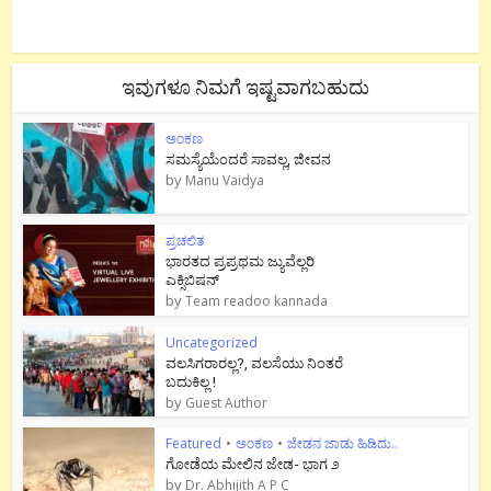
ಇವುಗಳೂ ನಿಮಗೆ ಇಷ್ಟವಾಗಬಹುದು
ಅಂಕಣ
ಸಮಸ್ಯೆಯೆಂದರೆ ಸಾವಲ್ಲ, ಜೀವನ
by
Manu Vaidya
ಪ್ರಚಲಿತ
ಭಾರತದ ಪ್ರಪ್ರಥಮ ಜ್ಯುವೆಲ್ಲರಿ
ಎಕ್ಸಿಬಿಷನ್
by
Team readoo kannada
Uncategorized
ವಲಸಿಗರಾರಲ್ಲ?, ವಲಸೆಯು ನಿಂತರೆ
ಬದುಕಿಲ್ಲ !
by
Guest Author
Featured
•
ಅಂಕಣ
•
ಜೇಡನ ಜಾಡು ಹಿಡಿದು..
ಗೋಡೆಯ ಮೇಲಿನ ಜೇಡ- ಭಾಗ ೨
by
Dr. Abhijith A P C