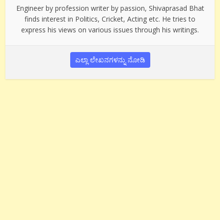
Engineer by profession writer by passion, Shivaprasad Bhat
finds interest in Politics, Cricket, Acting etc. He tries to
express his views on various issues through his writings.
ಎಲ್ಲಾ ಲೇಖನಗಳನ್ನು ನೋಡಿ