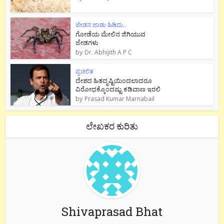
ಜೇಡನ ಜಾಡು ಹಿಡಿದು..
ಗೋಡೆಯ ಮೇಲಿನ ಜಿಗಿಯುವ
ಜೇಡಗಳು
by
Dr. Abhijith A P C
ಪ್ರಚಲಿತ
ದೇಶದ ಹಿತದೃಷ್ಟಿಯಿಂದಲಾದರೂ
ವಿರೋಧಕ್ಕೊಂದಷ್ಟು ಕಡಿವಾಣ ಇರಲಿ
by
Prasad Kumar Marnabail
ಲೇಖಕರ ಕುರಿತು
Shivaprasad Bhat