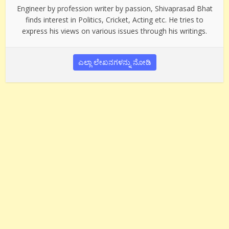
Engineer by profession writer by passion, Shivaprasad Bhat
finds interest in Politics, Cricket, Acting etc. He tries to
express his views on various issues through his writings.
ಎಲ್ಲಾ ಲೇಖನಗಳನ್ನು ನೋಡಿ