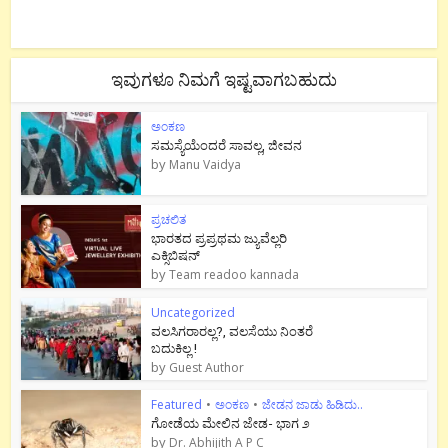
ಇವುಗಳೂ ನಿಮಗೆ ಇಷ್ಟವಾಗಬಹುದು
ಅಂಕಣ
ಸಮಸ್ಯೆಯೆಂದರೆ ಸಾವಲ್ಲ, ಜೀವನ
by
Manu Vaidya
ಪ್ರಚಲಿತ
ಭಾರತದ ಪ್ರಪ್ರಥಮ ಜ್ಯುವೆಲ್ಲರಿ
ಎಕ್ಸಿಬಿಷನ್
by
Team readoo kannada
Uncategorized
ವಲಸಿಗರಾರಲ್ಲ?, ವಲಸೆಯು ನಿಂತರೆ
ಬದುಕಿಲ್ಲ !
by
Guest Author
Featured
•
ಅಂಕಣ
•
ಜೇಡನ ಜಾಡು ಹಿಡಿದು..
ಗೋಡೆಯ ಮೇಲಿನ ಜೇಡ- ಭಾಗ ೨
by
Dr. Abhijith A P C