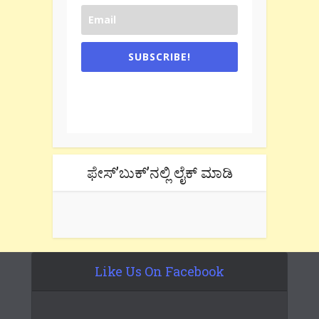
SUBSCRIBE!
One e-mail a week. We don't spam.
Don't forget to check the promotional
tab if you are using gmail.
ಫೇಸ್’ಬುಕ್’ನಲ್ಲಿ ಲೈಕ್ ಮಾಡಿ
Like Us On Facebook