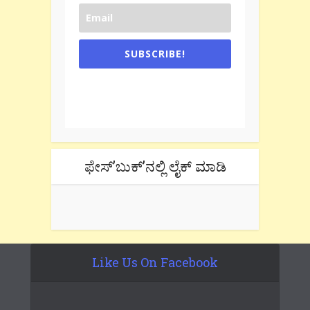
SUBSCRIBE!
One e-mail a week. We don't spam.
Don't forget to check the promotional
tab if you are using gmail.
ಫೇಸ್’ಬುಕ್’ನಲ್ಲಿ ಲೈಕ್ ಮಾಡಿ
Like Us On Facebook