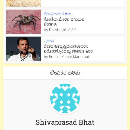
ಜೇಡನ ಜಾಡು ಹಿಡಿದು..
ಗೋಡೆಯ ಮೇಲಿನ ಜಿಗಿಯುವ
ಜೇಡಗಳು
by
Dr. Abhijith A P C
ಪ್ರಚಲಿತ
ದೇಶದ ಹಿತದೃಷ್ಟಿಯಿಂದಲಾದರೂ
ವಿರೋಧಕ್ಕೊಂದಷ್ಟು ಕಡಿವಾಣ ಇರಲಿ
by
Prasad Kumar Marnabail
ಲೇಖಕರ ಕುರಿತು
Shivaprasad Bhat