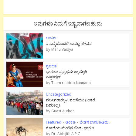
ಇವುಗಳೂ ನಿಮಗೆ ಇಷ್ಟವಾಗಬಹುದು
ಅಂಕಣ
ಸಮಸ್ಯೆಯೆಂದರೆ ಸಾವಲ್ಲ, ಜೀವನ
by
Manu Vaidya
ಪ್ರಚಲಿತ
ಭಾರತದ ಪ್ರಪ್ರಥಮ ಜ್ಯುವೆಲ್ಲರಿ
ಎಕ್ಸಿಬಿಷನ್
by
Team readoo kannada
Uncategorized
ವಲಸಿಗರಾರಲ್ಲ?, ವಲಸೆಯು ನಿಂತರೆ
ಬದುಕಿಲ್ಲ !
by
Guest Author
Featured
•
ಅಂಕಣ
•
ಜೇಡನ ಜಾಡು ಹಿಡಿದು..
ಗೋಡೆಯ ಮೇಲಿನ ಜೇಡ- ಭಾಗ ೨
by
Dr. Abhijith A P C