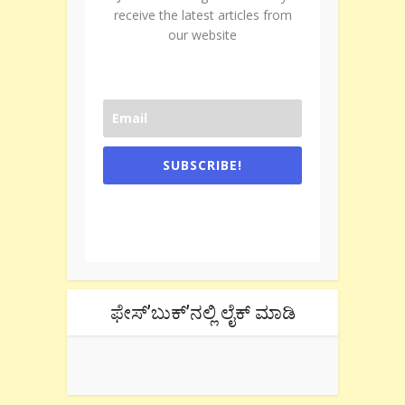
receive the latest articles from
our website
SUBSCRIBE!
One e-mail a week. We don't spam.
Don't forget to check the promotional
tab if you are using gmail.
ಫೇಸ್’ಬುಕ್’ನಲ್ಲಿ ಲೈಕ್ ಮಾಡಿ