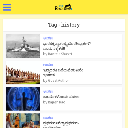
Tag - history
ಅಂಕಣ
ಭಾರತಕ್ಕೆ ಸ್ವಾತಂತ್ರ್ಯ ದೊರಕಿದ್ದು ಹೇಗೆ?
ಒಂದು ಸತ್ಯ ಕತೆ!!
by
Raviteja Shastri
ಅಂಕಣ
ಇನ್ನಾದರೂ ಬರೆಯಬೇಕು ಖರೇ
ಇತಿಹಾಸ
by
Guest Author
ಅಂಕಣ
ಕಾಲನೊಳಗೊಂದು ಪಯಣ
by
Rajesh Rao
ಅಂಕಣ
ಪ್ರಥಮಗಳಿಗೆಲ್ಲಾ ಪ್ರಥಮರು
ಭಾರತೀಯರು