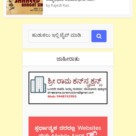
by
Rajesh Rao
ಜಾಹೀರಾತು