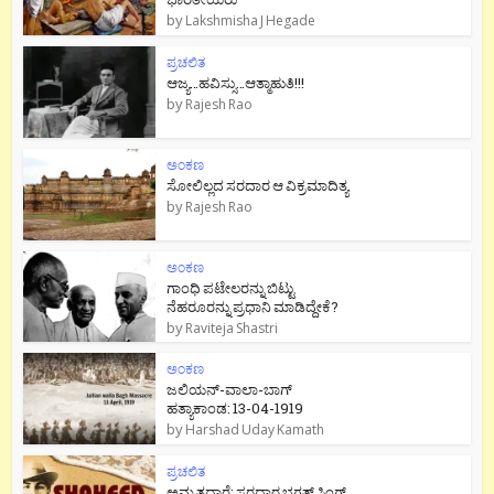
by
Lakshmisha J Hegade
ಪ್ರಚಲಿತ
ಆಜ್ಯ…ಹವಿಸ್ಸು…ಆತ್ಮಾಹುತಿ!!!
by
Rajesh Rao
ಅಂಕಣ
ಸೋಲಿಲ್ಲದ ಸರದಾರ ಆ ವಿಕ್ರಮಾದಿತ್ಯ
by
Rajesh Rao
ಅಂಕಣ
ಗಾಂಧಿ ಪಟೇಲರನ್ನು ಬಿಟ್ಟು
ನೆಹರೂರನ್ನು ಪ್ರಧಾನಿ ಮಾಡಿದ್ದೇಕೆ?
by
Raviteja Shastri
ಅಂಕಣ
ಜಲಿಯನ್-ವಾಲಾ-ಬಾಗ್
ಹತ್ಯಾಕಾಂಡ: 13-04-1919
by
Harshad Uday Kamath
ಪ್ರಚಲಿತ
ಅಮೃತಧಾರೆ: ಸರದಾರ ಭಗತ್ ಸಿಂಗ್