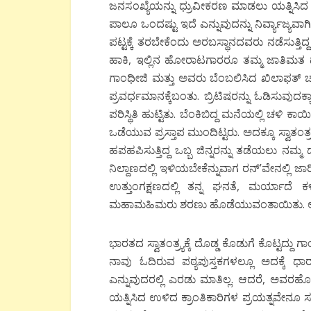
ಜನಸಂಖ್ಯೆಯನ್ನು ಧ್ರುವೀಕರಣ ಮಾಡಲು ಯತ್ನಿಸಿದ 
ಪಾಲೂ ಒಂದಷ್ಟು ಇದೆ ಎನ್ನುವುದನ್ನು ನಿರ್ವ್ಯಾಜ್ಯವಾ
ಪಟ್ಟಕ್ಕೆ ತರಬೇಕೆಂದು ಅರಬಸ್ಥಾನದವರು ನಡೆಸುತ್ತಿ
ಹಾಕಿ, ಇಲ್ಲಿನ ಹೋರಾಟಗಾರರೂ ತಮ್ಮ ಜಾತಿಮತ ಧರ್
ಗಾಂಧೀಜಿ ಮತ್ತು ಅವರು ಬೆಂಬಲಿಸಿದ ಖಿಲಾಫತ್ ಚಳವಳ
ಪ್ರವರ್ಧಮಾನಕ್ಕೆಬಂತು. ಬ್ರಿಟಿಷರನ್ನು ಓಡಿಸುವುದಕ
ಪರಿಸ್ಥಿತಿ ಹುಟ್ಟಿತು. ಬೆಂಕಿಬಿದ್ದ ಮನೆಯಲ್ಲಿ ಚಳಿ
ಒಡೆಯುವ ಪ್ರಸ್ತಾಪ ಮುಂದಿಟ್ಟರು. ಅದಕ್ಕೂ ಸ್ವಾತ
ಹಪಹಪಿಸುತ್ತಿದ್ದ ಒಬ್ಬ ಜಿನ್ನರನ್ನು ತಡೆಯಲು ನಮ
ನಿಲ್ದಾಣದಲ್ಲಿ ಇಳಿಯಬೇಕೆನ್ನುವಾಗ ರನ್’ವೇನಲ್ಲಿ 
ಉತ್ತುಂಗಕ್ಷಣದಲ್ಲಿ ತನ್ನ ಘನತೆ, ಮರ್ಯಾದೆ ಕ
ಮಹಾಮಹಿಮರು ಶರಣು ಹೊಡೆಯುವಂತಾಯಿತು. ಆಗ ನಡೆ
ಭಾರತದ ಸ್ವಾತಂತ್ರ್ಯಕ್ಕೆ ದೊಡ್ಡ ಕೊಡುಗೆ ಕೊಟ್ಟದ
ನಾವು ಓದಿರುವ ಪಠ್ಯಪುಸ್ತಕಗಳಲ್ಲೂ ಅದಕ್ಕೆ ಧಾರಾ
ಎನ್ನುವುದರಲ್ಲಿ ಎರಡು ಮಾತಿಲ್ಲ. ಆದರೆ, ಅವರಹೋ
ಯತ್ನಿಸಿದ ಉಳಿದ ಕ್ರಾಂತಿಕಾರಿಗಳ ಪ್ರಯತ್ನವೇನೂ ಸ