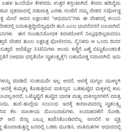
ಳು ಬಹಳ ಹಿಂದೆಯೇ ಕೇಳಿದರು. ಉತ್ತರ ಕಗ್ಗಂಟಾಗಿದೆ. ಕೇವಲ ಹದಿನೈದು
ಾಕುವ ಪ್ರಕರಣದಲ್ಲಿ ನಡುರಾತ್ರಿ ಎರಡು ಗಂಟೆಗೆ ನಮ್ಮ ದೇಶದ ಸರ್ವೋಚ್ಛ
ಿ ಸತ್ತ ಮೇಲೆ ಅವನ ಲಕ್ಷಾಂತರ “ಅಭಿಮಾನಿ”ಗಳು ಈ ದೇಶದಲ್ಲಿ ಕಂಬನಿ
ೇಶದಲ್ಲಿ ಬದುಕುತ್ತಿದ್ದೇವೆನ್ನುವುದೇ ಹುಸಿ ಎಂಬ ಭಾವನೆನನಗೆ ಬಲವಾಗಿದೆ.
ರಧಾನಿಗಳು ಈಗ ಗುಂಡುನಿರೋಧಕ ಕವಚದೊಳಗೆ ನಿಲ್ಲುವುದಿಲ್ಲವಾದರೂ
ಾರೆ. ದೇಶದ ತುಂಬ ಲಕ್ಷಲಕ್ಷ ಪೋಲೀಸರು, ಸೈನಿಕರು ಆ ಒಂದು ದಿನದ
ಹಿಸುತ್ತಾರೆ. ಅದೆಷ್ಟೋ ಸಿಸಿಟಿವಿಗಳು ಅಂದು ಕಣ್ಣಿಗೆ ಎಣ್ಣೆ ಬಿಟ್ಟುಕೊಂಡಂತೆ
ಭದ್ರತೆಗೆ (ಅಥವಾ ಭದ್ರತೆಯೇ ಸ್ವಾತಂತ್ರ್ಯಕ್ಕೆ?) ಬಹುದೊಡ್ಡ ಸವಾಲಾಗಿದೆ. ಇದು
್ನು ಮಾಡಿದೆ; ಸಂಶಯವೇ ಇಲ್ಲ. ಆದರೆ, ಅದಕ್ಕೆ ಮಗ್ಗುಲ ಮುಳ್ಳಾಗಿ
ಕ್ಕೆ ಕುಮ್ಮಕ್ಕು ಕೊಡುತ್ತಿರುವ ಪಾಕಿಸ್ತಾನ. ಒಡಹುಟ್ಟಿದ ಮಕ್ಕಳಲ್ಲಿ ಕಾಲ
.ಆದರೆ, ಒಟ್ಟೊಟ್ಟಿಗೆ ಹುಟ್ಟಿದ ಭಾರತ ಮತ್ತು ಪಾಕಿಸ್ತಾನಗಳಿಗೆ ಮಾತ್ರ
 ಹುಲಿ-ಹುಲ್ಲೆಯ ಸಂಬಂಧ. ಇದಕ್ಕೆ ಕಾರಣವಾದದ್ದು ಸ್ವಾತಂತ್ರ್ಯ
ಡೆಸಿದ ಕೆಲ ರಾಜಕೀಯ ದೊಂಬರಾಟಗಳು. ಉದಾಹರಣೆಗೆ ನೋಡಿ,
 ಆಲಿ ಜಿನ್ನಾ ಎಲ್ಲೂ ಕಾಣಿಸಿಕೊಂಡಿರಲಿಲ್ಲ. ಅಸಲಿಗೆ ಆ ವ್ಯಕ್ತಿ
ದ್ಧ ಹೋರಾಡುತ್ತಿದ್ದ ಜನರಲ್ಲಿ ಒಡಕು ಮೂಡಿಸಿ, ಜಾತಿಮತಗಳ ಆಧಾರದಲ್ಲಿ