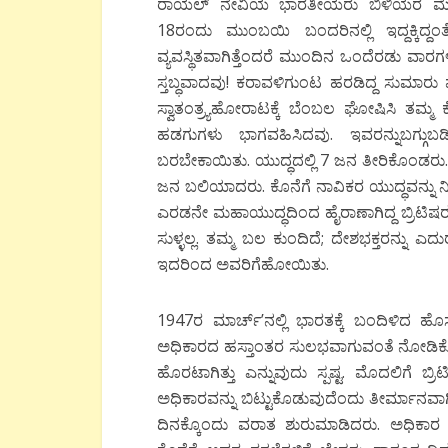
ರಾಯಲ್ ನೇವಿಯ ಭಾರತೀಯರು ಬಿಳಿಯರ ಮೇಲೆಮುಗ
18ರಂದು ಮುಂಬಯಿ ಬಂದರಿನಲ್ಲಿ ಇದ್ದಕ್ಕಿದ್ದಂ
ವ್ಯವಸ್ಥಿತವಾಗಿತ್ತೆಂದರೆ ಮುಂದಿನ ಒಂದೆರಡು ವಾರ
ಸ್ತಬ್ಧವಾದವು! ಕರಾವಳಿಗುಂಟ ಹರಡಿದ್ದ ಸುಮಾರು 
ಸ್ವಾತಂತ್ರ್ಯಹೋರಾಟಕ್ಕೆ ಬೆಂಬಲ ಘೋಷಿಸಿ ತಮ್ಮ
ಹಡಗುಗಳು ಭಾಗವಹಿಸಿದವು. ಇವರನ್ನುಬಗ್ಗು
ಬರಬೇಕಾಯಿತು. ಯುದ್ಧದಲ್ಲಿ 7 ಜನ ತೀರಿಕೊಂಡರು.
ಜನ ಬಲಿಯಾದರು. ಕೊನೆಗೆ ನಾವಿಕರ ಯುದ್ಧವನ್ನು ನ
ಎರಡನೇ ಮಹಾಯುದ್ಧದಿಂದ ಹೈರಾಣಾಗಿದ್ದ ಬ್ರಿಟಿಷರು, 
ಸುಳ್ಳಲ್ಲ. ತಮ್ಮ ಬಲ ಕುಂದಿದೆ; ದೇಶಭಕ್ತರನ್ನು 
ಇದರಿಂದ ಅವರಿಗೆಹೋಯಿತು.
1947ರ ಮಾರ್ಚ್’ನಲ್ಲಿ ಭಾರತಕ್ಕೆ ಬಂದಿಳಿದ ಹೊ
ಅಧಿಕಾರದ ಹಸ್ತಾಂತರ ಸುಲಭವಾಗುವಂತೆ ನೋಡಿಕೊಳ್ಳ
ಹೊರಟಾಗಿತ್ತು ಎನ್ನುವುದು ಸ್ಪಷ್ಟ. ಮೊದಲಿಗೆ ಬ
ಅಧಿಕಾರವನ್ನು ಬಿಟ್ಟುಕೊಡುವುದೆಂದು ತೀರ್ಮಾನವಾಗಿತ್
ದಿನಕ್ಕೊಂದು ವರಾತ ಶುರುಮಾಡಿದರು. ಅಧಿಕಾರ ಹಸ