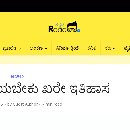
ಪ್ರಚಲಿತ
ಅಂಕಣ
ಸಿನಿಮಾ-ಕ್ರೀಡೆ
ಕವಿತೆ
ಕಥೆ
ವೈವ
ಅಂಕಣ
ೆಯಬೇಕು ಖರೇ ಇತಿಹಾಸ
15
by
Guest Author
7 min read