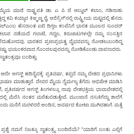
ಮೆಯ ಮಾಜಿ ರಾಷ್ಟ್ರಪತಿ ಡಾ. ಎ ಪಿ ಜೆ ಅಬ್ದುಲ್ ಕಲಾಂ, ಗಡಿನಾಡು
ವಿ ಕಯ್ಯಾರ ಕಿಞ್ಞಣ್ಣ ರೈ, ಆರೆಸ್ಸೆಸ್’ನಲ್ಲಿ ರಾಷ್ಟ್ರೀಯ ಮಟ್ಟದಲ್ಲಿ ಹೆಸರು
. ಗೂಗಲ್ಎಂಬ ಹೆಸರಾಂತ ಐಟಿ ದಿಗ್ಗಜ ಕಂಪೆನಿಗೆ ಭಾರತ ಮೂಲದ ಸುಂದರ್
ಾಪ ನಡೆಯದೆ ಗಲಾಟೆ, ಗದ್ದಲ, ಕಿರುಚಾಟಗಳಲ್ಲೇ ನಮ್ಮ ಸಂಸತ್ತಿನ
ದುಹೋದವು. ಭಾರತದ ಪ್ರಜಾಪ್ರಭುತ್ವ ವೈಭವವನ್ನು ನೋಡಲುಬಂದಿದ್ದ
ಳುವಷ್ಟು ಭಯಂಕರವಾದ ಗೊಂದಲಪುರವನ್ನು ನೋಡಿಕೊಂಡು ವಾಪಸಾದರು.
ವಾತಂತ್ರವೂ ಬಂದಿತ್ತು.
ದೆ, ಅದೇ ಆಗಸ್ಟ್ ಹದಿನೈದಕ್ಕೆ. ಪ್ರತಿವರ್ಷ, ತಪ್ಪದೆ ನಮ್ಮ ದೇಶದ ಪ್ರಧಾನಿಗಳು
ಸಿ ಭಾಷಣ ಮಾಡುತ್ತಾರೆ. ದೇವರ ಮೈಯ ನೈರ್ಮಲ್ಯ ತೆಗೆದು ಅಭಿಷೇಕ ಮಾಡಿಸಿ
್ರತಿವರ್ಷದ ಆಗಸ್ಟ್ ತಿಂಗಳಲ್ಲೂ ನಾವು ದೇಶಭಕ್ತಿಯ ಭಾವಾವೇಶದಲ್ಲಿ
ಲಿ ಮೆರೆಸಿ ನಂತರ ಮರೆತುಬಿಡುತ್ತೇವೆ. ಮುಂಜಾನೆ ನಸುಕಿಗೆದ್ದು ಶಾಲೆಗೆ
ದು ಮನೆಗೆ ಮರಳಿದರೆ ಅಂದಿನ, ಆವರ್ಷದ ಕೋಟಾ ಮುಗಿದಹಾಗೆ. ಮತ್ತೆ
ಪ್ರಶ್ನೆ: ನಮಗೆ ನಿಜಕ್ಕೂ ಸ್ವಾತಂತ್ರ್ಯ ಬಂದಿದೆಯೆ? “ಯಾರಿಗೆ ಬಂತು ಎಲ್ಲಿಗೆ