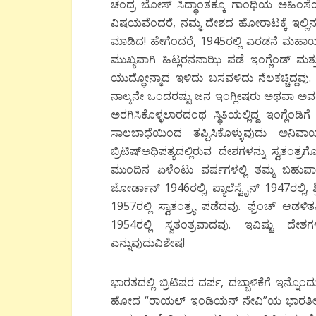
ಚಂದ್ರ ಬೋಸ್ ಸಿದ್ಧಾಂತಕ್ಕೂ ಗಾಂಧಿಯ ಅಹಿಂಸೆ
ವಿಷಯವೆಂದರೆ, ನಮ್ಮ ದೇಶದ ಹೋರಾಟಕ್ಕೆ ಇಲ್ಲ
ಮಾಡಿದ! ಹೇಗೆಂದರೆ, 1945ರಲ್ಲಿ ಎರಡನೆ ಮಹಾಯ
ಮುಖ್ಯವಾಗಿ ಹಿಟ್ಲರನನಾಝಿ ಪಡೆ ಇಂಗ್ಲೆಂಡ್ ಮತ್
ಯುದ್ಧೋನ್ಮಾದ ಇಳಿದು ಬಸವಳಿದು ನೆಲಕಚ್ಚಿದ್ದವು. 
ನಾಲ್ಕನೇ ಒಂದರಷ್ಟು ಜನ ಇಂಗ್ಲೀಷರು ಅಥವಾ ಅವರನ
ಅರಗಿಸಿಕೊಳ್ಳಲಾರದಂಥ ಸ್ಥಿತಿಯಲ್ಲಿದ್ದ ಇಂಗ್ಲೆಂಡ
ಸಾಲಬಾಧೆಯಿಂದ ತಪ್ಪಿಸಿಕೊಳ್ಳುವುದು ಅನಿವಾರ
ಬ್ರಿಟಿಷ್ಅಧಿಪತ್ಯದಲ್ಲಿರುವ ದೇಶಗಳನ್ನು ಸ್ವತಂತ್
ಮುಂದಿನ ಏಳೆಂಟು ವರ್ಷಗಳಲ್ಲಿ ತಮ್ಮ ಬಹುಪಾಲು ವ
ಜೋರ್ಡಾನ್ 1946ರಲ್ಲಿ, ಪ್ಯಾಲೆಸ್ಟೈನ್ 1947ರಲ್ಲಿ, ಶ
1957ರಲ್ಲಿ ಸ್ವಾತಂತ್ರ್ಯ ಪಡೆದವು. ಫ್ರೆಂಚ್ ಆಡ
1954ರಲ್ಲಿ ಸ್ವತಂತ್ರವಾದವು. ಇವಿಷ್ಟು ದೇಶ
ಎನ್ನುವುದುವಿಶೇಷ!
ಭಾರತದಲ್ಲಿ ಬ್ರಿಟಿಷರ ದರ್ಪ, ದಬ್ಬಾಳಿಕೆಗೆ ಇನ್
ಹೋದ “ರಾಯಲ್ ಇಂಡಿಯನ್ ನೇವಿ”ಯ ಭಾರತೀಯ ನಾವ