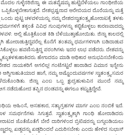
ಮೊದಲ ಗುಳ್ಳೆನರಿಜಿನ್ನಾ. ಈ ಮತವೈಷಮ್ಯ ಹುಟ್ಟಿಬೆಳೆಯಲು ಗಾಂಧೀಜಿಯ
ಗಿ ಒಪ್ಪಿಕೊಳ್ಳಬೇಕಾಗುತ್ತದೆ. ದೇಶಭ್ರಷ್ಟನಾದ ಅರೇಬಿಯದ ದೊರೆಯನ್ನು ಮತ್ತೆ
ದ್ದ ಒಂದು ಪುಟ್ಟ ಚಳವಳಿಯನ್ನು ನಮ್ಮ ದೇಶದಸ್ವಾತಂತ್ರ್ಯಹೋರಾಟಕ್ಕೆ ತಳಕು
ಮಗಳಿಗೆ ತಕ್ಕಂತೆ ವಿವಿಧ ಗುಂಪುಗಳನ್ನು ಕಟ್ಟಿಕೊಳ್ಳಲು ಕಾರಣವಾದದ್ದು
ಿ. ಅಲ್ಲಿ ಹೊತ್ತಿಕೊಂಡ ಕಿಡಿ ಬೆಳೆಯುತ್ತಾಹೋಯಿತು. ಜಿನ್ನಾ ಕಾಲದಲ್ಲಿ
್ಕಾಗಿ ಹೋರಾಡುತ್ತಿದ್ದವರೆಲ್ಲ ಕೊನೆಗೆ ತಂತಮ್ಮ ಧರ್ಮಗಳಿಗಾಗಿ ಬಡಿದಾಡುವ
 ಕಾಯಿಸಿಕೊಳ್ಳಲು ಹವಣಿಸುತ್ತಿದ್ದ ಪರಂಗಿಗಳು ಇದರ ಲಾಭ ಪಡೆದರು. ದೇಶವನ್ನು
ಂತ್ರ್ಯಕ್ಕೂತಳಕುಹಾಕಿದರು. ಹೇಗಾದರೂ ಮಾಡಿ ಅಧಿಕಾರ ಅನುಭವಿಸಬೇಕೆಂದು
್ಮ ದೇಶದ ನಾಯಕರಿಗೆ ಆಗಲಿಲ್ಲ! ಗಂಟೆಗಟ್ಟಲೆ ಹಾರಾಡಿದ ವಿಮಾನ ಇನ್ನೇನು
ಜಾರಿ ಅಗ್ನಿಗಾಹುತಿಯಾದ ಹಾಗೆ, ನಮ್ಮ ಅಷ್ಟೊಂದುವರ್ಷಗಳ ಸ್ವಾತಂತ್ರ್ಯಸಮರ
ಳೆದುಕೊಂಡಿತು. ಜಿನ್ನಾ ಎಂಬ ಒಬ್ಬ ಕ್ಷುದ್ರಹುಳುವಿನ ಮುಂದೆ ನಮ್ಮ
ದುಹೋದ ತಪ್ಪಿನ ದಂಡವನ್ನು ಈಗಲೂ ಕಟ್ಟುತ್ತಿದ್ದೇವೆ.
್ದು ಗಾಂಧಿಯ ಅಹಿಂಸೆ, ಅಸಹಕಾರ, ಸತ್ಯಾಗ್ರಹಗಳ ಮಾರ್ಗ ಎಂಬ ನಂಬಿಕೆ ಇದೆ.
ಳ ಸಮರ್ಥನೆಗಳು ಸಿಗುತ್ತವೆ. ಸ್ವಾತಂತ್ರ್ಯಕ್ಕಾಗಿ ಗಾಂಧಿ ಹೋರಾಡಿದರು
ರಾಟದ ಜೊತೆಜೊತೆಗೆ ಬೇರೆ ದಾರಿಗಳಿಂದ ಬ್ರಿಟಿಷರನ್ನು ಬಗ್ಗುಬಡಿಯಲು
ಣ್ಣದಲ್ಲ. ಖಡ್ಗವನ್ನು ಖಡ್ಗದಿಂದಲೆ ಎದುರಿಸಬೇಕು ಎಂದು ಹೇಳಿದ ಸುಭಾಸ್