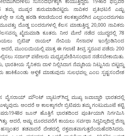
ಿಬೀಳಲು ಸುಸಂದರ್ಭಕ್ಕಾಗಿ ಕಾಯುತ್ತಿದ್ದರು. 1946ರ ಫೆಬ್ರವರಿ
ತೆ ತಮ್ಮ ಮುಷ್ಕರ ಶುರುಮಾಡಿಬಿಟ್ಟರು. ನಾವಿಕರ ಪ್ರತಿಭಟನೆ ಎಷ್ಟು
ಗಳಲ್ಲೇ ಆ ಸುದ್ದಿ ಹರಡಿ ಕರಾಚಿಯಿಂದ ಕಲಕತ್ತಾವರೆಗಿನ ಎಲ್ಲಬಂದರುಗಳೂ
ಮೂವತ್ತು ದೊಡ್ಡ ಬಂದರುಗಳಲ್ಲಿ ಕೆಲಸ ಮಾಡುತ್ತಿದ್ದ 20,000 ನಾವಿಕರು
 ಕೆಲಸವನ್ನು ಖೈದುಮಾಡಿ ಕೂತರು. ನೀರ ಮೇಲೆ ನಡೆದ ಯುದ್ಧದಲ್ಲಿ 78
ಬಡಿಯಲು ಬ್ರಿಟಿಷ್ ರಾಯಲ್ ನೇವಿಯ ಸೇನಾದಳ ಇಂಗ್ಲೆಂಡಿನಿಂದ
 ಆದರೆ, ಮುಂಬಯಿಯಲ್ಲಿ ಮಾತ್ರ ಈ ಗಲಾಟೆ ತೀವ್ರ ಸ್ವರೂಪ ಪಡೆದು 200
ಿಲ್ಲಿಸಲು ಸರ್ದಾರ್ ಪಟೇಲರು ಮಧ್ಯಪ್ರವೇಶಿಸಿಸಂಧಾನ ನಡೆಸಬೇಕಾಯಿತು.
ಭಾರತೀಯ ಸೈನಿಕರು ದಾಳಿ ನಿಲ್ಲಿಸಿದಾಗ ನೆಮ್ಮದಿಯ ನಿಟ್ಟುಸಿರು ಬಿಟ್ಟದ್ದು
ಎದುರು ಹಾಕಿಕೊಂಡು ಆಳ್ವಿಕೆ ಮಾಡುವುದು ಸುಲಭವಲ್ಲ ಎಂಬ ಸ್ಪಷ್ಟಸಂದೇಶ
ಸ ವೈಸರಾಯ್ ಮೌಂಟ್ ಬ್ಯಾಟನ್’ಗಿದ್ದ ಮುಖ್ಯ ಜವಾಬ್ದಾರಿ ಭಾರತದಲ್ಲಿ
ುವುದು. ಅಂದರೆ ಆ ಕಾಲಕ್ಕಾಗಲೇ ಬ್ರಿಟಿಷರು ತಮ್ಮ ಗಂಟುಮೂಟೆ ಕಟ್ಟಿ
್ರಿಟಿಷರು1948ರ ಜೂನ್ ಹೊತ್ತಿಗೆ ಭಾರತದಿಂದ ಪೂರ್ತಿಯಾಗಿ ನಿರ್ಗಮಿಸಿ
ತು. ಆದರೆ, ಅಷ್ಟು ದೂರದವರೆಗೆ ಕಾಯಲು ಸರ್ವಥಾ ಸಿದ್ಧವಿಲ್ಲದಿದ್ದ ಜಿನ್ನಾ
್ತಾಂತರ ತಡವಾದರೆ ದೇಶದಲ್ಲಿ ರಕ್ತಪಾತವಾಗುತ್ತದೆಂದುಹೆದರಿಸಿದರು.