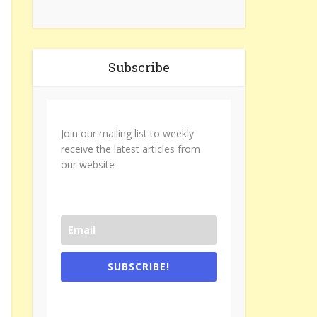
Subscribe
Join our mailing list to weekly
receive the latest articles from
our website
SUBSCRIBE!
One e-mail a week. We don't spam.
Don't forget to check the promotional
tab if you are using gmail.