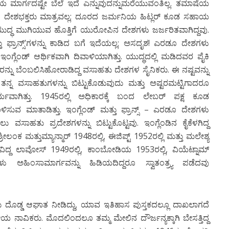
ಯ ಮಾರ್ಗದಷ್ಟೇ ಬೆಲೆ ಇದೆ ಎನ್ನುವುದನ್ನುಮರೆಯುವಂತಿಲ್ಲ. ತಮಾಷೆಯ
ಿನ ದೇಶಭಕ್ತರು ಮಾತ್ರವಲ್ಲ; ದೂರದ ಜರ್ಮನಿಯ ಹಿಟ್ಲರ್ ಕೂಡ ಸಹಾಯ
ುದ್ಧ ಮುಗಿಯುವ ಹೊತ್ತಿಗೆ ಯುರೋಪಿನ ದೇಶಗಳು ಜರ್ಜರಿತವಾಗಿದ್ದವು.
ತು ಫ್ರಾನ್ಸ್’ಗಳನ್ನು ಕಾಡಿದ ಬಗೆ ಇದೆಯಲ್ಲ; ಅಸದೃಶ! ಎರಡೂ ದೇಶಗಳು
ಇಂಗ್ಲೆಂಡ್ ಆರ್ಥಿಕವಾಗಿ ದಿವಾಳಿಯಾಗಿತ್ತು. ಯುದ್ಧದಲ್ಲಿ ಮಡಿದವರ ಪೈಕಿ
್ನು ಬೆಂಬಲಿಸಿಹೋರಾಡಿದ್ದ ವಸಾಹತು ದೇಶಗಳ ಸೈನಿಕರು. ಈ ನಷ್ಟವನ್ನು
ಿಗೆ ತನ್ನ ವಸಾಹತುಗಳನ್ನು ಬಿಟ್ಟುಕೊಡುವುದು ಮತ್ತು ಅಷ್ಟರಮಟ್ಟಿಗಾದರೂ
್ಯವಾಗಿತ್ತು. 1945ರಲ್ಲಿ ಅಧಿಕಾರಕ್ಕೆ ಬಂದ ಲೇಬರ್ ಪಕ್ಷ ಕೂಡ
ರಗೊಳಿಸುವ ಮಾತಾಡಿತ್ತು. ಇಂಗ್ಲೆಂಡ್ ಮತ್ತು ಫ್ರಾನ್ಸ್ – ಎರಡೂ ದೇಶಗಳು
ಸಾಹತು ಪ್ರದೇಶಗಳನ್ನು ಬಿಟ್ಟುಕೊಟ್ಟವು. ಇಂಗ್ಲೆಂಡಿನ ಕೈಕೆಳಗಿದ್ದ
್ರೀಲಂಕ ಮತ್ತುಮ್ಯಾನ್ಮಾರ್ 1948ರಲ್ಲಿ, ಈಜಿಪ್ಟ್ 1952ರಲ್ಲಿ ಮತ್ತು ಮಲೇಶ್ಯ
ಳಿತವಿದ್ದ ಲಾವೋಸ್ 1949ರಲ್ಲಿ, ಕಾಂಬೋಡಿಯ 1953ರಲ್ಲಿ, ವಿಯೆಟ್ನಾಮ್
ಗಳು ಅಹಿಂಸಾಮಾರ್ಗವನ್ನು ಹಿಡಿಯದಿದ್ದರೂ ಸ್ವಾತಂತ್ರ್ಯ ಪಡೆದವು
ನೊಂದು ದೊಡ್ಡ ಆಘಾತ ನೀಡಿದ್ದು, ಯಾವ ಇತಿಹಾಸ ಪುಸ್ತಕದಲ್ಲೂ ದಾಖಲಾಗದೆ
ಿಕರು. ಮೊದಲಿಂದಲೂ ತಮ್ಮ ಮೇಲಿನ ದೌರ್ಜನ್ಯಕ್ಕಾಗಿ ಬೇಸತ್ತಿದ್ದ