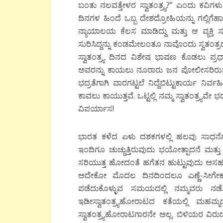
ಬಂತು ನಲವತ್ತೇಳರ ಸ್ವಾತಂತ್ರ್ಯ?” ಎಂದು ಕವಿಗ
ದಿನಗಳ ಹಿಂದೆ ಒಬ್ಬ ದೇಶದ್ರೋಹಿಯನ್ನು ಗಲ್ಲಿಗೆಹ
ನ್ಯಾಯಾಲಯ ಕೆಲಸ ಮಾಡಿದ್ದು ಮತ್ತು ಆ ವ್ಯಕ್ತ
ಸುರಿಸಿದ್ದನ್ನು ಕಂಡಮೇಲಂತೂ ನಾವೊಂದು ಸ್ವತಂತ್ರದ
ಸ್ವಾತಂತ್ರ್ಯ ದಿನದ ವಿಶೇಷ ಭಾಷಣ ಕೊಡಲು ಪ್
ಅವರನ್ನು ಕಾಯಲು ನೂರಾರು ಜನ ಪೋಲೀಸರಿರುತ್ತ
ಭದ್ರತೆಗಾಗಿ ವಾರಗಟ್ಟಲೆ ನಿದ್ದೆಬಿಟ್ಟುಕಾರ್ಯ ನಿರ್ವ
ಕಾವಲು ಕಾಯುತ್ತವೆ. ಒಟ್ಟಲ್ಲಿ ನಮ್ಮ ಸ್ವಾತಂತ್ರ್ಯವೇ 
ವಿಪರ್ಯಾಸ!
ಭಾರತ ಕಳೆದ ಏಳು ದಶಕಗಳಲ್ಲಿ ಹಲವು ಸಾಧನೆಗಳನ
ಇಂದಿಗೂ ಚುಚ್ಚುತ್ತಿರುವುದು ಭಯೋತ್ಪಾದನೆ ಮತ್ತು ಅದ
ಸರಿಯುತ್ತ ಹೋದಂತೆ ಹಗೆತನ ಹುಟ್ಟುವುದು ಅಸಹಜವಲ್ಲ
ಅದೇಕೋ ಮೊದಲ ದಿನದಿಂದಲೂ ಎಣ್ಣೆ-ಸೀಗೇಕಾಯಿ,
ಪಡೆದುಕೊಳ್ಳುವ ಸಮಯದಲ್ಲಿ ನಮ್ಮವರು ನ
ಇಡೀಸ್ವಾತಂತ್ರ್ಯಹೋರಾಟದ ಕತೆಯಲ್ಲಿ ಮಹಮ್ಮದ್
ಸ್ವಾತಂತ್ರ್ಯಹೋರಾಟಗಾರನೇ ಅಲ್ಲ. ಬಿಳಿಯರ ವಿರು