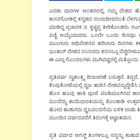
ಎರಡು ವಾರಗಳ ಅಂತರದಲ್ಲಿ, ನಮ್ಮ ದೇಶದ ಹೆಮ್
ಕಾಸರಗೋಡಲ್ಲಿ ಕನ್ನಡದ ನಂದಾದೀಪದಂತೆ ಬೆಳಗುತ್ತಿದ್ದ ಕ
ಮಾಡಿದ್ದ ಪ್ರಚಾರಕ ನ. ಕೃಷ್ಣಪ್ಪ ತೀರಿಕೊಂಡರು
ಪಿಚೈ ಆಯ್ಕೆಯಾದರು. ಒಂದೇ ಒಂದು ದಿನವೂ ಕಲ
ಮುಂಗಾರು ಅಧಿವೇಶನದ ಹದಿನಾರು ದಿನಗಳು ಕಳೆ
ಭೂತಾನ್ ದೇಶದ ಸಂಸದರು ಕನಸಲ್ಲೂ ಬೆಚ್ಚಿಬೀ
ಈ ಎಲ್ಲಾ ಗೊಂದಲಗಳು ಮುಗಿವಷ್ಟರಲ್ಲಿ ಮತ್ತೊಂದು ಸ್
ಪ್ರತಿವರ್ಷ ಸ್ವಾತಂತ್ರ್ಯ ದಿನಾಚರಣೆ ಬರುತ್ತದೆ. ತಪ್ಪ
ಕೆಂಪುಕೋಟೆಯಲ್ಲಿ ಧ್ವಜ ಹಾರಿಸಿ ದೇಶವನ್ನುದ್ಧೇಶಿ
ಹೊಸ ಹೂವು ಹಾಕಿ ಪೂಜೆ ಮಾಡಿಮಲಗಿಸಿದ ಹಾಗೆ, ಪ
ಮಿಂದೆದ್ದು ತಾಯಿಭಾರತಿಯನ್ನು ಕೊಂಡಾಡಿ ಉತ್ಸವದಲ್
ಹೋದ ಹುಡುಗರು ಧ್ವಜವಂದನೆಯ ಬಳಿಕ ಲಾಡು ತಿಂ
ಮುಂದಿನ ವರ್ಷದವರೆಗೆ ತಿರಂಗಕ್ಕೆ ಅಜ್ಞಾತವಾಸ.
ಪ್ರತಿ ವರ್ಷದ ಆಗಸ್ಟ್ ತಿಂಗಳಲ್ಲೂ ನನ್ನನ್ನು ಕಾಡುವ 