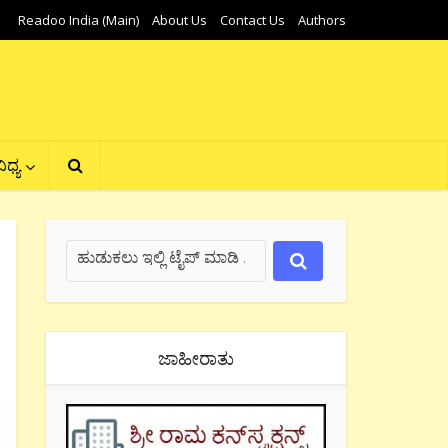
Readoo India (Main)
About Us
Contact Us
Authors
ಿಧ್ಯ
ಜಾಹೀರಾತು