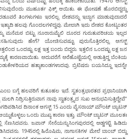
ದಿನವನ್ನು ಒಂದು ವರ್ಷದಷ್ಟು ಹಿಂದಕ್ಕೆ ಹಾಕಬೇಕಾಯಿತು. 1947ರ ಆಗಸ್ಟ್
ಳಿಸುವುದೆಂದು ಮುಹೂರ್ತ ಫಿಕ್ಸ್ ಆಯಿತು. ಈ ಘೋಷಣೆ ಹೊರಬಿದ್ದದ್ದು
ರಡೂವರೆ ತಿಂಗಳುಗಳೂ ಇರಲಿಲ್ಲ. ದೇಶವನ್ನು ಇಬ್ಭಾಗ ಮಾಡುವುದಾದರೆ
ಇತ್ಯಾದಿ ಹಲವು ಗೊಂದಲಗಳಿದ್ದವು. ಮೇಲಾಗಿ ಇದು ದೇಶದ ಕೋಟ್ಯಂತರ
ನ ತಮ್ಮ ಮನೆಮಠ ಬಿಟ್ಟು ನೂರಾರುಮೈಲಿ ದೂರದ ಗುರುತುಪರಿಚಯ ಇಲ್ಲದ
 ಸಹಿಸುವುದು ಹೇಗೆ? ಯೋಚಿಸುವಷ್ಟೂ ಪುರುಸೊತ್ತಿರಲಿಲ್ಲ. ಆಗಸ್ಟ್
ಲಿಂದ ಒಂದಷ್ಟು ಲಕ್ಷ ಇತ್ತ ಬಂದು ಬಿದ್ದರು. ಇತ್ತಲಿನ ಒಂದಷ್ಟು ಲಕ್ಷ ಜನ
ಕೆ ಕಾರಣವಾಯಿತು. ಅದುವರೆಗೆ ಅರೆಹೊಟ್ಟೆಯಲ್ಲಿ ಆಡುತ್ತಿದ್ದ ಬೆಂಕಿಯ
ಂಡುಕೇಳರಿಯದ ಹತ್ಯಾಕಾಂಡಗಳಾದವು. ಬ್ರಿಟಿಷರು ಬಯಸಿದ್ದೂ ಇದನ್ನೇ
ಾಕೆ ಎಂಬ ಬಗ್ಗೆ ಹಲವರಿಗೆ ಕುತೂಹಲ ಇದೆ. ಸ್ವತಂತ್ರಭಾರತದ ಪ್ರಧಾನಿಯಾಗಿ
 ನಿದ್ರಿಸುತ್ತಿರುವಾಗ ನಾವು ಸ್ವಾತಂತ್ರ್ಯದ ಸುಖ ಅನುಭವಿಸುತ್ತಿದ್ದೇವೆ”
ನಿಗದಿಪಡಿಸಿದ ದಿನಾಂಕ ಆಗಸ್ಟ್ 15 ಎಂದು ವೈಸರಾಯ್ ಮೌಂಟ್ ಬ್ಯಾಟನ್
್ನೇ ಆಯ್ದುಕೊಳ್ಳಲು ಒಂದು ಮುಖ್ಯ ಕಾರಣ ಇತ್ತು. ಮೌಂಟ್ ಬ್ಯಾಟನ್ ಮೂಲತಃ
ೆಣಸಿದವನು. ಜಪಾನ್ ಸೇನೆಯನ್ನುಸಿಂಗಪುರದಲ್ಲಿ ಅಡ್ಡಗಟ್ಟಿ ಹಿಡಿದು
ಿದವನು. 1945ರಲ್ಲಿ ಹಿರೊಷಿಮ, ನಾಗಾಸಕಿಗಳ ಮೇಲೆ ಬಾಂಬ್ ಬಿದ್ದು