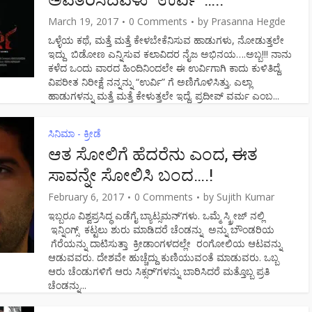
March 19, 2017
0 Comments
by
Prasanna Hegde
ಒಳ್ಳೆಯ ಕಥೆ, ಮತ್ತೆ ಮತ್ತೆ ಕೇಳಬೇಕೆನಿಸುವ ಹಾಡುಗಳು, ನೋಡುತ್ತಲೇ
ಇದ್ದು ಬಿಡೋಣ ಎನ್ನಿಸುವ ಕಲಾವಿದರ ನೈಜ ಅಭಿನಯ….ಅಬ್ಬ!!! ನಾನು
ಕಳೆದ ಒಂದು ವಾರದ ಹಿಂದಿನಿಂದಲೇ ಈ ಉರ್ವಿಗಾಗಿ ಕಾದು ಕುಳಿತಿದ್ದೆ.
ವಿಪರೀತ ನಿರೀಕ್ಷೆ ನನ್ನನ್ನು “ಉರ್ವಿ” ಗೆ ಅಣಿಗೊಳಿಸಿತ್ತು. ಎಲ್ಲಾ
ಹಾಡುಗಳನ್ನು ಮತ್ತೆ ಮತ್ತೆ ಕೇಳುತ್ತಲೇ ಇದ್ದೆ. ಪ್ರದೀಪ್ ವರ್ಮ ಎಂಬ...
ಸಿನಿಮಾ - ಕ್ರೀಡೆ
ಆತ ಸೋಲಿಗೆ ಹೆದರೆನು ಎಂದ, ಈತ
ಸಾವನ್ನೇ ಸೋಲಿಸಿ ಬಂದ….!
February 6, 2017
0 Comments
by
Sujith Kumar
ಇಬ್ಬರೂ ವಿಶ್ವಪ್ರಸಿದ್ಧ ಎಡೆಗೈ ಬ್ಯಾಟ್ಸಮನ್’ಗಳು. ಒಮ್ಮೆ ಸ್ಕ್ರೀಜ್ ನಲ್ಲಿ
ಇನ್ನಿಂಗ್ಸ್ ಕಟ್ಟಲು ಶುರು ಮಾಡಿದರೆ ಚೆಂಡನ್ನು ಅನ್ನು ಬೌಂಡರಿಯ
ಗೆರೆಯನ್ನು ದಾಟಿಸುತ್ತಾ ಕ್ರೀಡಾಂಗಳದಲ್ಲೇ ರಂಗೋಲಿಯ ಆಟವನ್ನು
ಆಡುವವರು. ದೇಶವೇ ಹುಚ್ಚೆದ್ದು ಕುಣಿಯುವಂತೆ ಮಾಡುವರು. ಒಬ್ಬ
ಆರು ಚೆಂಡುಗಳಿಗೆ ಆರು ಸಿಕ್ಸರ್’ಗಳನ್ನು ಬಾರಿಸಿದರೆ ಮತ್ತೊಬ್ಬ ಪ್ರತಿ
ಚೆಂಡನ್ನು...