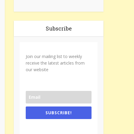
Subscribe
Join our mailing list to weekly
receive the latest articles from
our website
SUBSCRIBE!
One e-mail a week. We don't spam.
Don't forget to check the promotional
tab if you are using gmail.