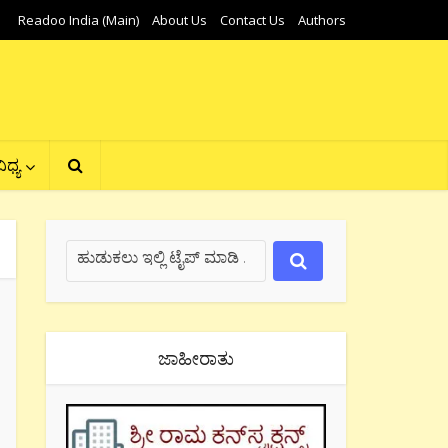
Readoo India (Main)
About Us
Contact Us
Authors
ಿಧ್ಯ
ಜಾಹೀರಾತು