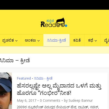
ಪ್ರಚಲಿತ
ಅಂಕಣ
ಸಿನಿಮಾ-ಕ್ರೀಡೆ
ಕವಿತೆ
ಕಥೆ
ವೈವ
ಸಿನಿಮಾ – ಕ್ರೀಡೆ
Featured
ಸಿನಿಮಾ - ಕ್ರೀಡೆ
•
ಹೆಸರಲ್ಲಷ್ಟೇ ಅಲ್ಲ ಮೈದಾನದ ಒಳಗೆ ಮತ್ತು
ಹೊರಗೂ “ಗಂಭೀರ”ನೀತ!
May 6, 2017
0 Comments
by
Sudeep Bannur
2009ರ ನ್ಯೂಜಿಲೆಂಡ್ ವಿರುದ್ಧದ ನೇಪಿಯರ್ ಟೆಸ್ಟ್. ದ್ರಾವಿಡ್, ಸಚಿನ್,