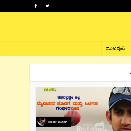
ಮುಖಪುಟ