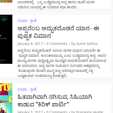
ಬಾಂದಳದಲ್ಲಿ. ಒಬ್ಬ ಬುದ್ಧಿಮಾಂದ್ಯ ಅಪ್ಪ ಹಾಗೂ ಚೂಟಿ ಮಗಳ
ನಡುವಿನ ಬಾಂಧವ್ಯ ಈ ಸಿನಿಮಾದ ಕಥಾ ಹಂದರ...
ಸಿನಿಮಾ - ಕ್ರೀಡೆ
ಅಪ್ಪನೆಂಬ ಅದ್ಭುತದೊಡನೆ ಯಾನ- ಈ
ಪುಷ್ಪಕ ವಿಮಾನ
January 8, 2017
0 Comments
by
Guest Author
ಅಪ್ಪನೆಂಬ ಅದ್ಭುತದೊಡನೆ ಸಾಗುವ ಮಗಳ ಮಧುರ ಯಾನವೇ ಈ
‘ಪುಷ್ಪಕ ವಿಮಾನ’. ಅನಂತರಾಮಯ್ಯ ಎಂಬ ಬುದ್ಧಿಮಾಂದ್ಯ ಅಪ್ಪ- ಅವನ
ಮುದ್ದು ಮಗಳು ಪುಟ್ಟಲಕ್ಷ್ಮಿಯ ಮುದ್ದಾದ ಮಮತೆಯೊಡನೆ ಶುರುವಾಗುವ
ಈ ಭಾವಯಾನ, ಅಪ್ಪ-ಮಗಳ ಸುಮಧುರ ಸುಗಂಧದ ಆಹ್ಲಾದವನ್ನು
ಕೊಡುವುದರ ಜೊತಗೆ,ಮುಗ್ಧ ಅಪ್ಪ ಅರಿವಿಲ್ಲದ ಜಾಲದಲ್ಲಿ ಸಿಕ್ಕಿ
ಒದ್ದಾಡುವಾಗ ಸಂಕಟವನ್ನೂ ಕೊಡುತ್ತದೆ...
ಸಿನಿಮಾ - ಕ್ರೀಡೆ
ಹಿತವಾಗಿವಾಗಿ ನಗಿಸುವ, ಸಿಹಿಯಾಗಿ
ಕಾಡುವ “ಕಿರಿಕ್ ಪಾರ್ಟಿ”
January 3, 2017
0 Comments
by
Prasanna Hegde