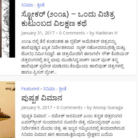
ಸಿನಿಮಾ - ಕ್ರೀಡೆ
ಸ್ಟೋಕರ್ (೨೦೧೩) – ಒಂದು ವಿಚಿತ್ರ
ಕುಟುಂಬದ ವಿಲಕ್ಷಣ ಕಥೆ
January 31, 2017
0 Comments
by
Harikiran H
೨೦೧೩ ರಲ್ಲಿ ತೆರೆ ಕಂಡಂತಹ ಈ ಬ್ರಿಟಿಶ್ ಅಮೆರಿಕನ್ ಚಿತ್ರವನ್ನು
ಹಾಲಿವುಡ್ಡಿನ ಖ್ಯಾತ ನಿರ್ದೇಶಕರಾದ ಸ್ಕಾಟ್ ಸಹೋದರರು(ರಿಡ್ಲಿ ಮತ್ತು
ಟೋನಿ) ನಿರ್ಮಿಸಿದ್ದಾರೆ. ಈ ಚಿತ್ರದೊಂದಿಗೆ ಈಗಾಗಲೇ ಸೌತ್ ಕೊರಿಯನ್
ಚಿತ್ರರಂಗದಲ್ಲಿ ತನ್ನ ಛಾಪು ಮೂಡಿಸಿದ್ದ ಪಾರ್ಕ್ ಚಾನ್ ವೂಕ್ ತನ್ನ
ಹಾಲಿವುಡ್ ಪ್ರವೇಶ ಮಾಡಿದರು.ಕೆಲವೊಂದು ಹಾಲಿವುಡ್ ಚಿತ್ರಗಳಲ್ಲಿ
ಹಾಗೂ ಪ್ರಿಸನ್ ಬ್ರೇಕ್...
Featured
ಸಿನಿಮಾ - ಕ್ರೀಡೆ
•
ಪುಷ್ಪಕ ವಿಮಾನ
January 9, 2017
0 Comments
by
Anoop Gunaga
’ಪುಷ್ಪಕ ವಿಮಾನ’ – ರಮೇಶ್ ಅರವಿಂದ್ ಎಂಬ ಕನ್ನಡ ಚಿತ್ರರಂಗದ
ಎವರ್’ಗ್ರೀನ್ ಸುಂದರಾಗನ ನೂರನೇ ಚಿತ್ರ. ರವೀಂದ್ರನಾಥ್ ಎಂಬ
ನಿರ್ದೇಶಕನ ಮೊದಲ ಚಿತ್ರ. ಈ ಇಬ್ಬರ ಸಮ್ಮಿಲನದಲ್ಲಿ ತಯಾರಾಗಿರುವ
ಸಿನಿಮಾ ವಿಮಾನ ಈಗ ಹಾರಾಡುತ್ತಿರುವುದು ಪ್ರೇಕ್ಷಕನ ಎದೆಯ