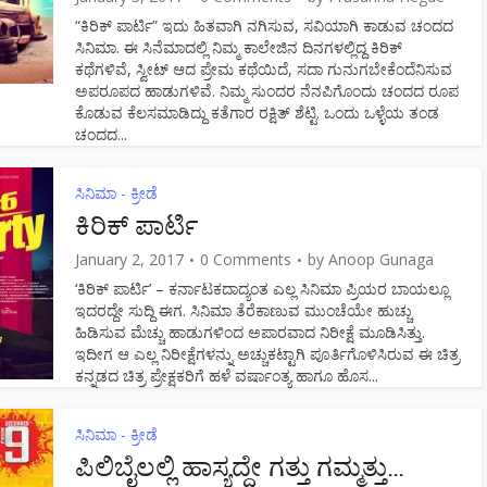
“ಕಿರಿಕ್ ಪಾರ್ಟಿ” ಇದು ಹಿತವಾಗಿ ನಗಿಸುವ, ಸವಿಯಾಗಿ ಕಾಡುವ ಚಂದದ
ಸಿನಿಮಾ. ಈ ಸಿನೆಮಾದಲ್ಲಿ ನಿಮ್ಮ ಕಾಲೇಜಿನ ದಿನಗಳಲ್ಲಿದ್ದ ಕಿರಿಕ್
ಕಥೆಗಳಿವೆ, ಸ್ವೀಟ್ ಆದ ಪ್ರೇಮ ಕಥೆಯಿದೆ, ಸದಾ ಗುನುಗಬೇಕೆಂದೆನಿಸುವ
ಅಪರೂಪದ ಹಾಡುಗಳಿವೆ. ನಿಮ್ಮ ಸುಂದರ ನೆನಪಿಗೊಂದು ಚಂದದ ರೂಪ
ಕೊಡುವ ಕೆಲಸಮಾಡಿದ್ದು ಕತೆಗಾರ ರಕ್ಷಿತ್ ಶೆಟ್ಟಿ. ಒಂದು ಒಳ್ಳೆಯ ತಂಡ
ಚಂದದ...
ಸಿನಿಮಾ - ಕ್ರೀಡೆ
ಕಿರಿಕ್ ಪಾರ್ಟಿ
January 2, 2017
0 Comments
by
Anoop Gunaga
‘ಕಿರಿಕ್ ಪಾರ್ಟಿ’ – ಕರ್ನಾಟಕದಾದ್ಯಂತ ಎಲ್ಲ ಸಿನಿಮಾ ಪ್ರಿಯರ ಬಾಯಲ್ಲೂ
ಇದರದ್ದೇ ಸುದ್ದಿ ಈಗ. ಸಿನಿಮಾ ತೆರೆಕಾಣುವ ಮುಂಚೆಯೇ ಹುಚ್ಚು
ಹಿಡಿಸುವ ಮೆಚ್ಚು ಹಾಡುಗಳಿಂದ ಅಪಾರವಾದ ನಿರೀಕ್ಷೆ ಮೂಡಿಸಿತ್ತು.
ಇದೀಗ ಆ ಎಲ್ಲ ನಿರೀಕ್ಷೆಗಳನ್ನು ಅಚ್ಚುಕಟ್ಟಾಗಿ ಪೂರ್ತಿಗೊಳಿಸಿರುವ ಈ ಚಿತ್ರ
ಕನ್ನಡದ ಚಿತ್ರ ಪ್ರೇಕ್ಷಕರಿಗೆ ಹಳೆ ವರ್ಷಾಂತ್ಯ ಹಾಗೂ ಹೊಸ...
ಸಿನಿಮಾ - ಕ್ರೀಡೆ
ಪಿಲಿಬೈಲಲ್ಲಿ ಹಾಸ್ಯದ್ದೇ ಗತ್ತು ಗಮ್ಮತ್ತು…