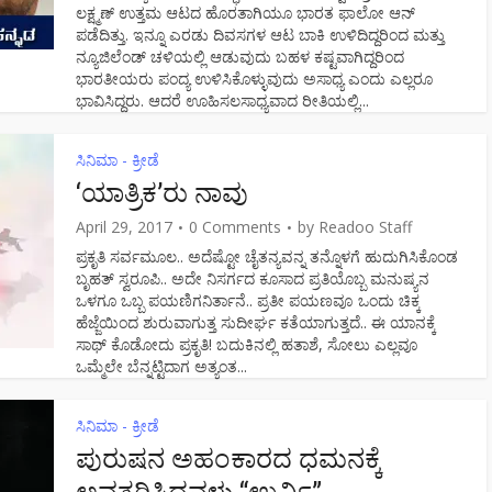
ಲಕ್ಷ್ಮಣ್ ಉತ್ತಮ ಆಟದ ಹೊರತಾಗಿಯೂ ಭಾರತ ಫಾಲೋ ಆನ್
ಪಡೆದಿತ್ತು. ಇನ್ನೂ ಎರಡು ದಿವಸಗಳ ಆಟ ಬಾಕಿ ಉಳಿದಿದ್ದರಿಂದ ಮತ್ತು
ನ್ಯೂಜಿಲೆಂಡ್ ಚಳಿಯಲ್ಲಿ ಆಡುವುದು ಬಹಳ ಕಷ್ಟವಾಗಿದ್ದರಿಂದ
ಭಾರತೀಯರು ಪಂದ್ಯ ಉಳಿಸಿಕೊಳ್ಳುವುದು ಅಸಾಧ್ಯ ಎಂದು ಎಲ್ಲರೂ
ಭಾವಿಸಿದ್ದರು. ಆದರೆ ಊಹಿಸಲಸಾಧ್ಯವಾದ ರೀತಿಯಲ್ಲಿ...
ಸಿನಿಮಾ - ಕ್ರೀಡೆ
‘ಯಾತ್ರಿಕ’ರು ನಾವು
April 29, 2017
0 Comments
by
Readoo Staff
ಪ್ರಕೃತಿ ಸರ್ವಮೂಲ.. ಅದೆಷ್ಟೋ ಚೈತನ್ಯವನ್ನ ತನ್ನೊಳಗೆ ಹುದುಗಿಸಿಕೊಂಡ
ಬೃಹತ್ ಸ್ವರೂಪಿ.. ಅದೇ ನಿಸರ್ಗದ ಕೂಸಾದ ಪ್ರತಿಯೊಬ್ಬ ಮನುಷ್ಯನ
ಒಳಗೂ ಒಬ್ಬ ಪಯಣಿಗನಿರ್ತಾನೆ.. ಪ್ರತೀ ಪಯಣವೂ ಒಂದು ಚಿಕ್ಕ
ಹೆಜ್ಜೆಯಿಂದ ಶುರುವಾಗುತ್ತ ಸುದೀರ್ಘ ಕತೆಯಾಗುತ್ತದೆ.. ಈ ಯಾನಕ್ಕೆ
ಸಾಥ್ ಕೊಡೋದು ಪ್ರಕೃತಿ! ಬದುಕಿನಲ್ಲಿ ಹತಾಶೆ, ಸೋಲು ಎಲ್ಲವೂ
ಒಮ್ಮೆಲೇ ಬೆನ್ನಟ್ಟಿದಾಗ ಅತ್ಯಂತ...
ಸಿನಿಮಾ - ಕ್ರೀಡೆ
ಪುರುಷನ ಅಹಂಕಾರದ ಧಮನಕ್ಕೆ
ಅವತರಿಸಿದವಳು “ಉರ್ವಿ”…..