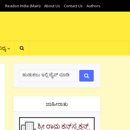
Readoo India (Main)
About Us
Contact Us
Authors
ಿಧ್ಯ
ಜಾಹೀರಾತು