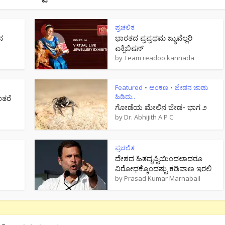
ಪ್ರಚಲಿತ
ನ
ಭಾರತದ ಪ್ರಪ್ರಥಮ ಜ್ಯುವೆಲ್ಲರಿ
ಎಕ್ಸಿಬಿಷನ್
by
Team readoo kannada
Featured
ಅಂಕಣ
ಜೇಡನ ಜಾಡು
•
•
ಹಿಡಿದು..
ಂತರೆ
ಗೋಡೆಯ ಮೇಲಿನ ಜೇಡ- ಭಾಗ ೨
by
Dr. Abhijith A P C
ಪ್ರಚಲಿತ
ದೇಶದ ಹಿತದೃಷ್ಟಿಯಿಂದಲಾದರೂ
ವಿರೋಧಕ್ಕೊಂದಷ್ಟು ಕಡಿವಾಣ ಇರಲಿ
by
Prasad Kumar Marnabail