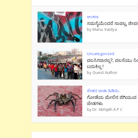
ಅಂಕಣ
ಸಮಸ್ಯೆಯೆಂದರೆ ಸಾವಲ್ಲ, ಜೀವ
by
Manu Vaidya
Uncategorized
ವಲಸಿಗರಾರಲ್ಲ?, ವಲಸೆಯು ನಿ
ಬದುಕಿಲ್ಲ !
by
Guest Author
ಜೇಡನ ಜಾಡು ಹಿಡಿದು..
ಗೋಡೆಯ ಮೇಲಿನ ಜಿಗಿಯುವ
ಜೇಡಗಳು
by
Dr. Abhijith A P C