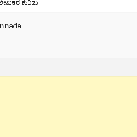
ಲೇಖಕರ ಕುರಿತು
annada