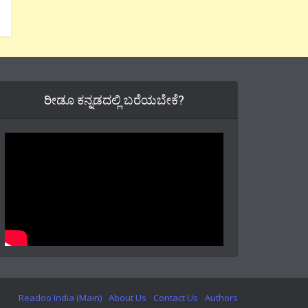
ರೀಡೂ ಕನ್ನಡದಲ್ಲಿ ಬರೆಯಬೇಕೆ?
Readoo India (Main)
About Us
Contact Us
Authors