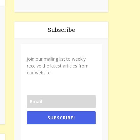
Subscribe
Join our mailing list to weekly
receive the latest articles from
our website
SUBSCRIBE!
One e-mail a week. We don't spam.
Don't forget to check the promotional
tab if you are using gmail.