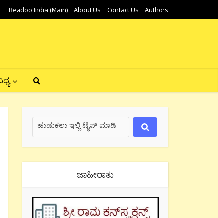
Readoo India (Main)
About Us
Contact Us
Authors
ಿಧ್ಯ
ಜಾಹೀರಾತು