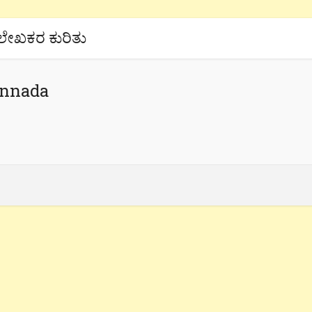
ಲೇಖಕರ ಕುರಿತು
annada