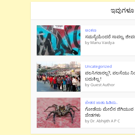
ಇವುಗಳೂ 
ಅಂಕಣ
ಸಮಸ್ಯೆಯೆಂದರೆ ಸಾವಲ್ಲ, ಜೀವ
by
Manu Vaidya
Uncategorized
ವಲಸಿಗರಾರಲ್ಲ?, ವಲಸೆಯು ನಿ
ಬದುಕಿಲ್ಲ !
by
Guest Author
ಜೇಡನ ಜಾಡು ಹಿಡಿದು..
ಗೋಡೆಯ ಮೇಲಿನ ಜಿಗಿಯುವ
ಜೇಡಗಳು
by
Dr. Abhijith A P C