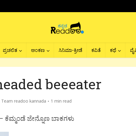
ಪ್ರಚಲಿತ
ಅಂಕಣ
ಸಿನಿಮಾ-ಕ್ರೀಡೆ
ಕವಿತೆ
ಕಥೆ
ವೈವ
headed beeeater
y
Team readoo kannada
1 min read
 ಕೆಮ್ಮಂಡೆ ಜೇನ್ನೊಣ ಬಾಕಗಳು