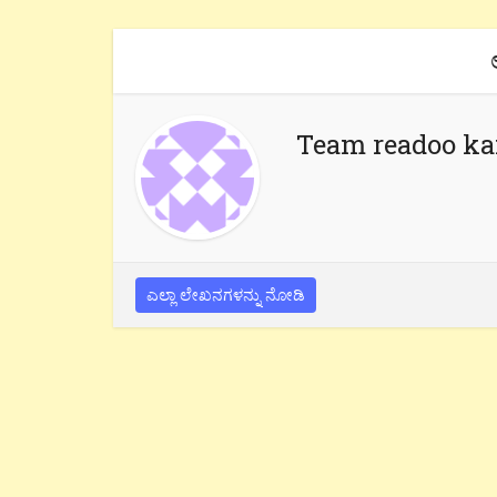
Team readoo k
ಎಲ್ಲಾ ಲೇಖನಗಳನ್ನು ನೋಡಿ