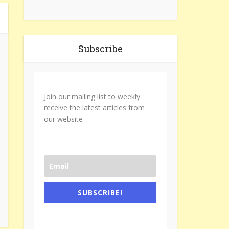
Subscribe
Join our mailing list to weekly
receive the latest articles from
our website
SUBSCRIBE!
One e-mail a week. We don't spam.
Don't forget to check the promotional
tab if you are using gmail.