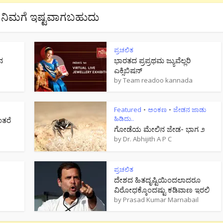
ನಿಮಗೆ ಇಷ್ಟವಾಗಬಹುದು
ಪ್ರಚಲಿತ
ನ
ಭಾರತದ ಪ್ರಪ್ರಥಮ ಜ್ಯುವೆಲ್ಲರಿ
ಎಕ್ಸಿಬಿಷನ್
by
Team readoo kannada
Featured
ಅಂಕಣ
ಜೇಡನ ಜಾಡು
•
•
ಹಿಡಿದು..
ಂತರೆ
ಗೋಡೆಯ ಮೇಲಿನ ಜೇಡ- ಭಾಗ ೨
by
Dr. Abhijith A P C
ಪ್ರಚಲಿತ
ದೇಶದ ಹಿತದೃಷ್ಟಿಯಿಂದಲಾದರೂ
ವಿರೋಧಕ್ಕೊಂದಷ್ಟು ಕಡಿವಾಣ ಇರಲಿ
by
Prasad Kumar Marnabail