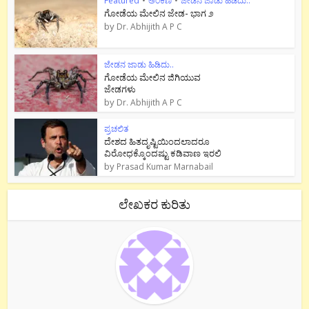
Featured
•
ಅಂಕಣ
•
ಜೇಡನ ಜಾಡು ಹಿಡಿದು..
ಗೋಡೆಯ ಮೇಲಿನ ಜೇಡ- ಭಾಗ ೨
by
Dr. Abhijith A P C
ಜೇಡನ ಜಾಡು ಹಿಡಿದು..
ಗೋಡೆಯ ಮೇಲಿನ ಜಿಗಿಯುವ
ಜೇಡಗಳು
by
Dr. Abhijith A P C
ಪ್ರಚಲಿತ
ದೇಶದ ಹಿತದೃಷ್ಟಿಯಿಂದಲಾದರೂ
ವಿರೋಧಕ್ಕೊಂದಷ್ಟು ಕಡಿವಾಣ ಇರಲಿ
by
Prasad Kumar Marnabail
ಲೇಖಕರ ಕುರಿತು