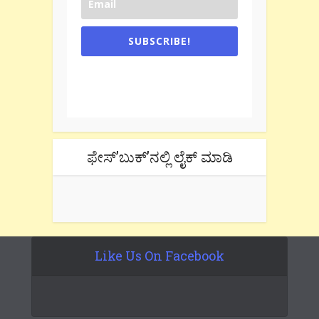
SUBSCRIBE!
One e-mail a week. We don't spam.
Don't forget to check the promotional
tab if you are using gmail.
ಫೇಸ್’ಬುಕ್’ನಲ್ಲಿ ಲೈಕ್ ಮಾಡಿ
Like Us On Facebook