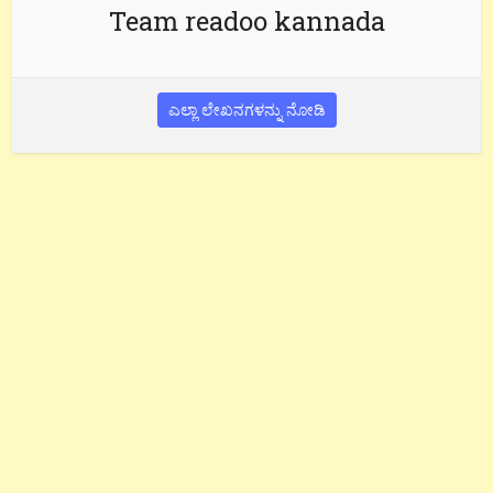
Team readoo kannada
ಎಲ್ಲಾ ಲೇಖನಗಳನ್ನು ನೋಡಿ