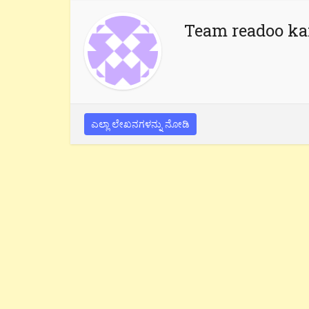
Team readoo k
ಎಲ್ಲಾ ಲೇಖನಗಳನ್ನು ನೋಡಿ