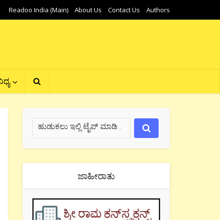
Readoo India (Main)
About Us
Contact Us
Authors
ಿಧ್ಯ
ಜಾಹೀರಾತು