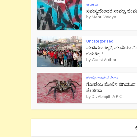
ಅಂಕಣ
ಸಮಸ್ಯೆಯೆಂದರೆ ಸಾವಲ್ಲ, ಜೀವ
by
Manu Vaidya
Uncategorized
ವಲಸಿಗರಾರಲ್ಲ?, ವಲಸೆಯು ನಿ
ಬದುಕಿಲ್ಲ !
by
Guest Author
ಜೇಡನ ಜಾಡು ಹಿಡಿದು..
ಗೋಡೆಯ ಮೇಲಿನ ಜಿಗಿಯುವ
ಜೇಡಗಳು
by
Dr. Abhijith A P C