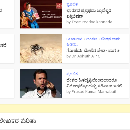
ಪ್ರಚಲಿತ
ನ
ಭಾರತದ ಪ್ರಪ್ರಥಮ ಜ್ಯುವೆಲ್ಲರಿ
ಎಕ್ಸಿಬಿಷನ್
by
Team readoo kannada
Featured
ಅಂಕಣ
ಜೇಡನ ಜಾಡು
•
•
ಹಿಡಿದು..
ಂತರೆ
ಗೋಡೆಯ ಮೇಲಿನ ಜೇಡ- ಭಾಗ ೨
by
Dr. Abhijith A P C
ಪ್ರಚಲಿತ
ದೇಶದ ಹಿತದೃಷ್ಟಿಯಿಂದಲಾದರೂ
ವಿರೋಧಕ್ಕೊಂದಷ್ಟು ಕಡಿವಾಣ ಇರಲಿ
by
Prasad Kumar Marnabail
ಲೇಖಕರ ಕುರಿತು