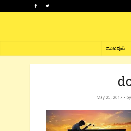
ಮುಖಪುಟ
d
May 25, 2017
b