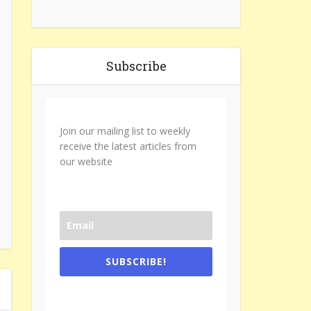
Subscribe
Join our mailing list to weekly
receive the latest articles from
our website
SUBSCRIBE!
One e-mail a week. We don't spam.
Don't forget to check the promotional
tab if you are using gmail.