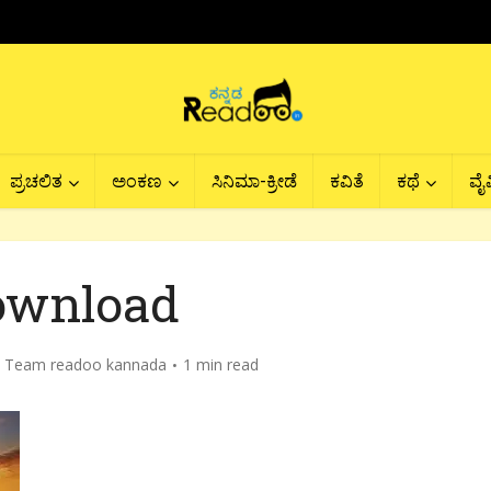
ಪ್ರಚಲಿತ
ಅಂಕಣ
ಸಿನಿಮಾ-ಕ್ರೀಡೆ
ಕವಿತೆ
ಕಥೆ
ವೈವ
ownload
y
Team readoo kannada
1 min read