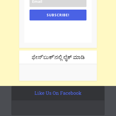
SUBSCRIBE!
One e-mail a week. We don't spam.
Don't forget to check the promotional
tab if you are using gmail.
ಫೇಸ್’ಬುಕ್’ನಲ್ಲಿ ಲೈಕ್ ಮಾಡಿ
Like Us On Facebook