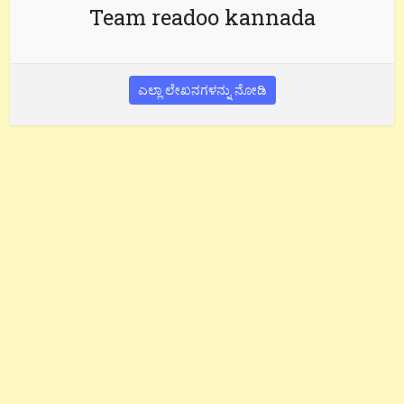
Team readoo kannada
ಎಲ್ಲಾ ಲೇಖನಗಳನ್ನು ನೋಡಿ