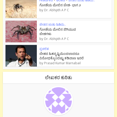
Featured
•
ಅಂಕಣ
•
ಜೇಡನ ಜಾಡು ಹಿಡಿದು..
ಗೋಡೆಯ ಮೇಲಿನ ಜೇಡ- ಭಾಗ ೨
by
Dr. Abhijith A P C
ಜೇಡನ ಜಾಡು ಹಿಡಿದು..
ಗೋಡೆಯ ಮೇಲಿನ ಜಿಗಿಯುವ
ಜೇಡಗಳು
by
Dr. Abhijith A P C
ಪ್ರಚಲಿತ
ದೇಶದ ಹಿತದೃಷ್ಟಿಯಿಂದಲಾದರೂ
ವಿರೋಧಕ್ಕೊಂದಷ್ಟು ಕಡಿವಾಣ ಇರಲಿ
by
Prasad Kumar Marnabail
ಲೇಖಕರ ಕುರಿತು