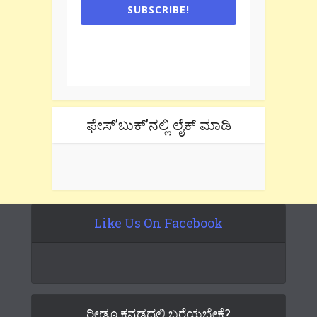
SUBSCRIBE!
One e-mail a week. We don't spam.
Don't forget to check the promotional
tab if you are using gmail.
ಫೇಸ್’ಬುಕ್’ನಲ್ಲಿ ಲೈಕ್ ಮಾಡಿ
Like Us On Facebook
ರೀಡೂ ಕನ್ನಡದಲ್ಲಿ ಬರೆಯಬೇಕೆ?