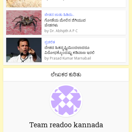
ಜೇಡನ ಜಾಡು ಹಿಡಿದು..
ಗೋಡೆಯ ಮೇಲಿನ ಜಿಗಿಯುವ
ಜೇಡಗಳು
by
Dr. Abhijith A P C
ಪ್ರಚಲಿತ
ದೇಶದ ಹಿತದೃಷ್ಟಿಯಿಂದಲಾದರೂ
ವಿರೋಧಕ್ಕೊಂದಷ್ಟು ಕಡಿವಾಣ ಇರಲಿ
by
Prasad Kumar Marnabail
ಲೇಖಕರ ಕುರಿತು
Team readoo kannada