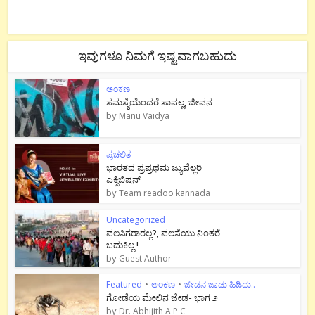
ಇವುಗಳೂ ನಿಮಗೆ ಇಷ್ಟವಾಗಬಹುದು
ಅಂಕಣ
ಸಮಸ್ಯೆಯೆಂದರೆ ಸಾವಲ್ಲ, ಜೀವನ
by
Manu Vaidya
ಪ್ರಚಲಿತ
ಭಾರತದ ಪ್ರಪ್ರಥಮ ಜ್ಯುವೆಲ್ಲರಿ
ಎಕ್ಸಿಬಿಷನ್
by
Team readoo kannada
Uncategorized
ವಲಸಿಗರಾರಲ್ಲ?, ವಲಸೆಯು ನಿಂತರೆ
ಬದುಕಿಲ್ಲ !
by
Guest Author
Featured
•
ಅಂಕಣ
•
ಜೇಡನ ಜಾಡು ಹಿಡಿದು..
ಗೋಡೆಯ ಮೇಲಿನ ಜೇಡ- ಭಾಗ ೨
by
Dr. Abhijith A P C