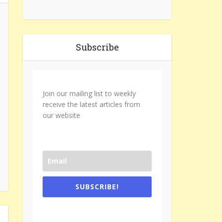
Subscribe
Join our mailing list to weekly
receive the latest articles from
our website
SUBSCRIBE!
One e-mail a week. We don't spam.
Don't forget to check the promotional
tab if you are using gmail.