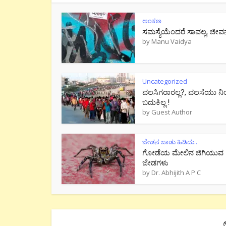
ಅಂಕಣ
ಸಮಸ್ಯೆಯೆಂದರೆ ಸಾವಲ್ಲ, ಜೀವ
by
Manu Vaidya
Uncategorized
ವಲಸಿಗರಾರಲ್ಲ?, ವಲಸೆಯು ನಿ
ಬದುಕಿಲ್ಲ !
by
Guest Author
ಜೇಡನ ಜಾಡು ಹಿಡಿದು..
ಗೋಡೆಯ ಮೇಲಿನ ಜಿಗಿಯುವ
ಜೇಡಗಳು
by
Dr. Abhijith A P C