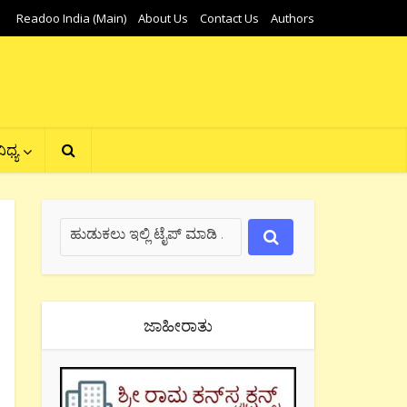
Readoo India (Main)
About Us
Contact Us
Authors
ಿಧ್ಯ
ಜಾಹೀರಾತು