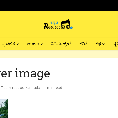
ಪ್ರಚಲಿತ
ಅಂಕಣ
ಸಿನಿಮಾ-ಕ್ರೀಡೆ
ಕವಿತೆ
ಕಥೆ
ವೈವ
er image
y
Team readoo kannada
1 min read