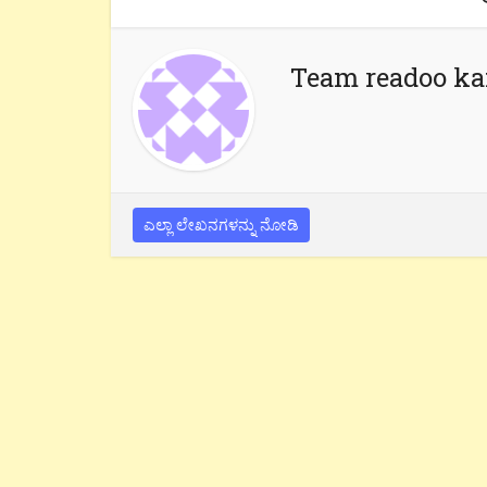
Team readoo k
ಎಲ್ಲಾ ಲೇಖನಗಳನ್ನು ನೋಡಿ