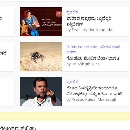
ಪ್ರಚಲಿತ
ನ
ಭಾರತದ ಪ್ರಪ್ರಥಮ ಜ್ಯುವೆಲ್ಲರಿ
ಎಕ್ಸಿಬಿಷನ್
by
Team readoo kannada
Featured
ಅಂಕಣ
ಜೇಡನ ಜಾಡು
•
•
ಹಿಡಿದು..
ಂತರೆ
ಗೋಡೆಯ ಮೇಲಿನ ಜೇಡ- ಭಾಗ ೨
by
Dr. Abhijith A P C
ಪ್ರಚಲಿತ
ದೇಶದ ಹಿತದೃಷ್ಟಿಯಿಂದಲಾದರೂ
ವಿರೋಧಕ್ಕೊಂದಷ್ಟು ಕಡಿವಾಣ ಇರಲಿ
by
Prasad Kumar Marnabail
ಲೇಖಕರ ಕುರಿತು