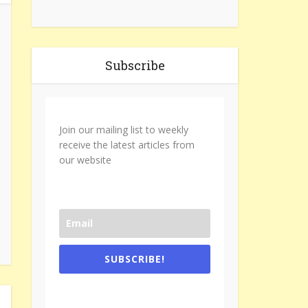
Subscribe
Join our mailing list to weekly
receive the latest articles from
our website
SUBSCRIBE!
One e-mail a week. We don't spam.
Don't forget to check the promotional
tab if you are using gmail.