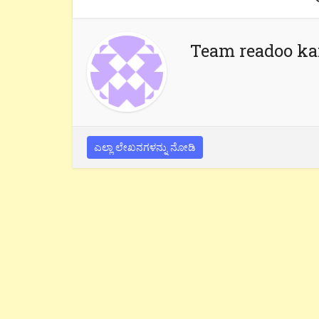
Team readoo k
ಎಲ್ಲಾ ಲೇಖನಗಳನ್ನು ನೋಡಿ