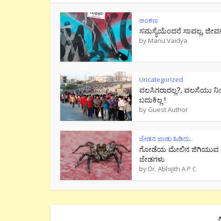
ಅಂಕಣ
ಸಮಸ್ಯೆಯೆಂದರೆ ಸಾವಲ್ಲ, ಜೀವ
by
Manu Vaidya
Uncategorized
ವಲಸಿಗರಾರಲ್ಲ?, ವಲಸೆಯು ನಿ
ಬದುಕಿಲ್ಲ !
by
Guest Author
ಜೇಡನ ಜಾಡು ಹಿಡಿದು..
ಗೋಡೆಯ ಮೇಲಿನ ಜಿಗಿಯುವ
ಜೇಡಗಳು
by
Dr. Abhijith A P C