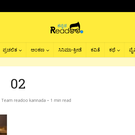
ಪ್ರಚಲಿತ
ಅಂಕಣ
ಸಿನಿಮಾ-ಕ್ರೀಡೆ
ಕವಿತೆ
ಕಥೆ
ವೈವ
02
y
Team readoo kannada
1 min read