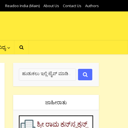
Readoo India (Main)
About Us
Contact Us
Authors
ಿಧ್ಯ
ಜಾಹೀರಾತು