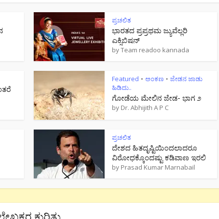
ಪ್ರಚಲಿತ
ನ
ಭಾರತದ ಪ್ರಪ್ರಥಮ ಜ್ಯುವೆಲ್ಲರಿ
ಎಕ್ಸಿಬಿಷನ್
by
Team readoo kannada
Featured
ಅಂಕಣ
ಜೇಡನ ಜಾಡು
•
•
ಹಿಡಿದು..
ಂತರೆ
ಗೋಡೆಯ ಮೇಲಿನ ಜೇಡ- ಭಾಗ ೨
by
Dr. Abhijith A P C
ಪ್ರಚಲಿತ
ದೇಶದ ಹಿತದೃಷ್ಟಿಯಿಂದಲಾದರೂ
ವಿರೋಧಕ್ಕೊಂದಷ್ಟು ಕಡಿವಾಣ ಇರಲಿ
by
Prasad Kumar Marnabail
ಲೇಖಕರ ಕುರಿತು