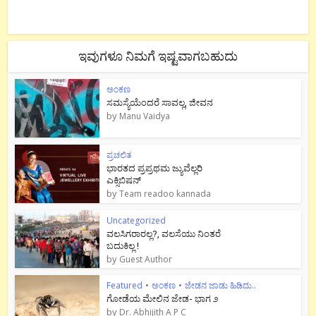
ಇವುಗಳೂ ನಿಮಗೆ ಇಷ್ಟವಾಗಬಹುದು
ಅಂಕಣ
ಸಮಸ್ಯೆಯೆಂದರೆ ಸಾವಲ್ಲ, ಜೀವನ
by
Manu Vaidya
ಪ್ರಚಲಿತ
ಭಾರತದ ಪ್ರಪ್ರಥಮ ಜ್ಯುವೆಲ್ಲರಿ
ಎಕ್ಸಿಬಿಷನ್
by
Team readoo kannada
Uncategorized
ವಲಸಿಗರಾರಲ್ಲ?, ವಲಸೆಯು ನಿಂತರೆ
ಬದುಕಿಲ್ಲ !
by
Guest Author
Featured
•
ಅಂಕಣ
•
ಜೇಡನ ಜಾಡು ಹಿಡಿದು..
ಗೋಡೆಯ ಮೇಲಿನ ಜೇಡ- ಭಾಗ ೨
by
Dr. Abhijith A P C