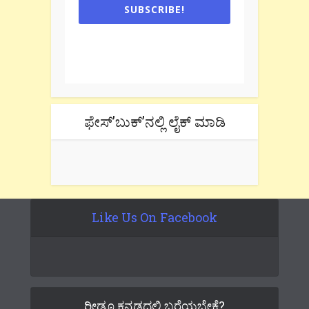
SUBSCRIBE!
One e-mail a week. We don't spam.
Don't forget to check the promotional
tab if you are using gmail.
ಫೇಸ್’ಬುಕ್’ನಲ್ಲಿ ಲೈಕ್ ಮಾಡಿ
Like Us On Facebook
ರೀಡೂ ಕನ್ನಡದಲ್ಲಿ ಬರೆಯಬೇಕೆ?