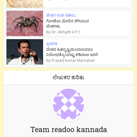
ಜೇಡನ ಜಾಡು ಹಿಡಿದು..
ಗೋಡೆಯ ಮೇಲಿನ ಜಿಗಿಯುವ
ಜೇಡಗಳು
by
Dr. Abhijith A P C
ಪ್ರಚಲಿತ
ದೇಶದ ಹಿತದೃಷ್ಟಿಯಿಂದಲಾದರೂ
ವಿರೋಧಕ್ಕೊಂದಷ್ಟು ಕಡಿವಾಣ ಇರಲಿ
by
Prasad Kumar Marnabail
ಲೇಖಕರ ಕುರಿತು
Team readoo kannada