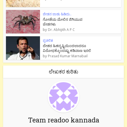
ಜೇಡನ ಜಾಡು ಹಿಡಿದು..
ಗೋಡೆಯ ಮೇಲಿನ ಜಿಗಿಯುವ
ಜೇಡಗಳು
by
Dr. Abhijith A P C
ಪ್ರಚಲಿತ
ದೇಶದ ಹಿತದೃಷ್ಟಿಯಿಂದಲಾದರೂ
ವಿರೋಧಕ್ಕೊಂದಷ್ಟು ಕಡಿವಾಣ ಇರಲಿ
by
Prasad Kumar Marnabail
ಲೇಖಕರ ಕುರಿತು
Team readoo kannada