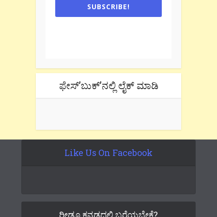
SUBSCRIBE!
One e-mail a week. We don't spam.
Don't forget to check the promotional
tab if you are using gmail.
ಫೇಸ್’ಬುಕ್’ನಲ್ಲಿ ಲೈಕ್ ಮಾಡಿ
Like Us On Facebook
ರೀಡೂ ಕನ್ನಡದಲ್ಲಿ ಬರೆಯಬೇಕೆ?