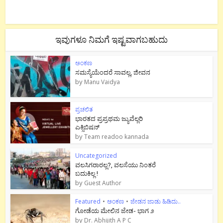
ಇವುಗಳೂ ನಿಮಗೆ ಇಷ್ಟವಾಗಬಹುದು
ಅಂಕಣ
ಸಮಸ್ಯೆಯೆಂದರೆ ಸಾವಲ್ಲ, ಜೀವನ
by
Manu Vaidya
ಪ್ರಚಲಿತ
ಭಾರತದ ಪ್ರಪ್ರಥಮ ಜ್ಯುವೆಲ್ಲರಿ
ಎಕ್ಸಿಬಿಷನ್
by
Team readoo kannada
Uncategorized
ವಲಸಿಗರಾರಲ್ಲ?, ವಲಸೆಯು ನಿಂತರೆ
ಬದುಕಿಲ್ಲ !
by
Guest Author
Featured
•
ಅಂಕಣ
•
ಜೇಡನ ಜಾಡು ಹಿಡಿದು..
ಗೋಡೆಯ ಮೇಲಿನ ಜೇಡ- ಭಾಗ ೨
by
Dr. Abhijith A P C