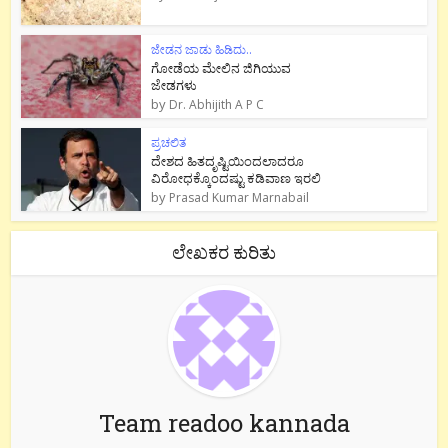
ಜೇಡನ ಜಾಡು ಹಿಡಿದು..
ಗೋಡೆಯ ಮೇಲಿನ ಜಿಗಿಯುವ
ಜೇಡಗಳು
by
Dr. Abhijith A P C
ಪ್ರಚಲಿತ
ದೇಶದ ಹಿತದೃಷ್ಟಿಯಿಂದಲಾದರೂ
ವಿರೋಧಕ್ಕೊಂದಷ್ಟು ಕಡಿವಾಣ ಇರಲಿ
by
Prasad Kumar Marnabail
ಲೇಖಕರ ಕುರಿತು
Team readoo kannada