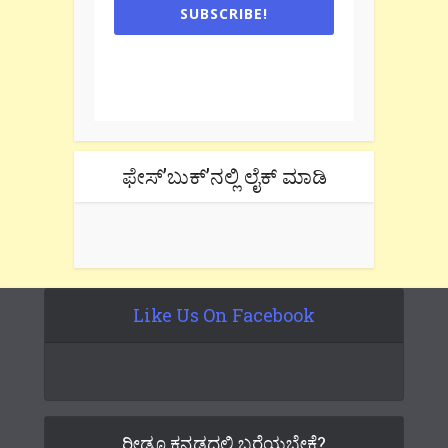
SUBSCRIBE!
One e-mail a week. We don't spam.
Don't forget to check the promotional
tab if you are using gmail.
ಫೇಸ್’ಬುಕ್’ನಲ್ಲಿ ಲೈಕ್ ಮಾಡಿ
Like Us On Facebook
ರೀಡೂ ಕನ್ನಡದಲ್ಲಿ ಬರೆಯಬೇಕೆ?