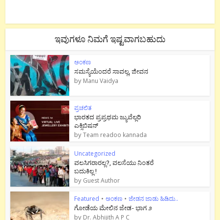
ಇವುಗಳೂ ನಿಮಗೆ ಇಷ್ಟವಾಗಬಹುದು
ಅಂಕಣ
ಸಮಸ್ಯೆಯೆಂದರೆ ಸಾವಲ್ಲ, ಜೀವನ
by
Manu Vaidya
ಪ್ರಚಲಿತ
ಭಾರತದ ಪ್ರಪ್ರಥಮ ಜ್ಯುವೆಲ್ಲರಿ
ಎಕ್ಸಿಬಿಷನ್
by
Team readoo kannada
Uncategorized
ವಲಸಿಗರಾರಲ್ಲ?, ವಲಸೆಯು ನಿಂತರೆ
ಬದುಕಿಲ್ಲ !
by
Guest Author
Featured
•
ಅಂಕಣ
•
ಜೇಡನ ಜಾಡು ಹಿಡಿದು..
ಗೋಡೆಯ ಮೇಲಿನ ಜೇಡ- ಭಾಗ ೨
by
Dr. Abhijith A P C