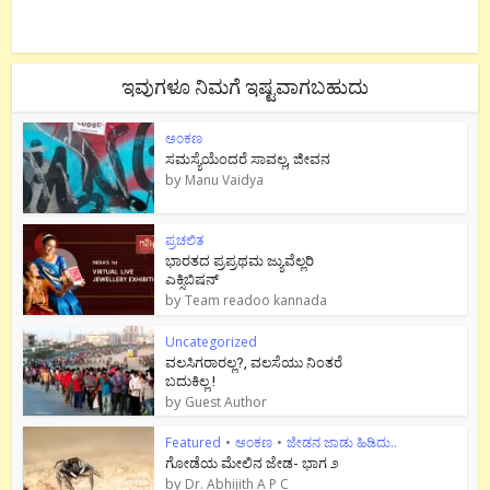
ಇವುಗಳೂ ನಿಮಗೆ ಇಷ್ಟವಾಗಬಹುದು
ಅಂಕಣ
ಸಮಸ್ಯೆಯೆಂದರೆ ಸಾವಲ್ಲ, ಜೀವನ
by
Manu Vaidya
ಪ್ರಚಲಿತ
ಭಾರತದ ಪ್ರಪ್ರಥಮ ಜ್ಯುವೆಲ್ಲರಿ
ಎಕ್ಸಿಬಿಷನ್
by
Team readoo kannada
Uncategorized
ವಲಸಿಗರಾರಲ್ಲ?, ವಲಸೆಯು ನಿಂತರೆ
ಬದುಕಿಲ್ಲ !
by
Guest Author
Featured
•
ಅಂಕಣ
•
ಜೇಡನ ಜಾಡು ಹಿಡಿದು..
ಗೋಡೆಯ ಮೇಲಿನ ಜೇಡ- ಭಾಗ ೨
by
Dr. Abhijith A P C