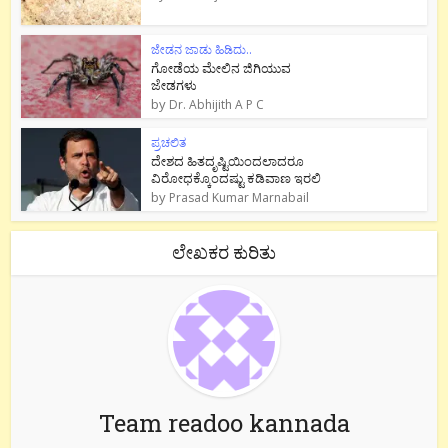
ಜೇಡನ ಜಾಡು ಹಿಡಿದು..
ಗೋಡೆಯ ಮೇಲಿನ ಜಿಗಿಯುವ
ಜೇಡಗಳು
by
Dr. Abhijith A P C
ಪ್ರಚಲಿತ
ದೇಶದ ಹಿತದೃಷ್ಟಿಯಿಂದಲಾದರೂ
ವಿರೋಧಕ್ಕೊಂದಷ್ಟು ಕಡಿವಾಣ ಇರಲಿ
by
Prasad Kumar Marnabail
ಲೇಖಕರ ಕುರಿತು
Team readoo kannada