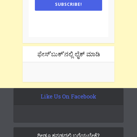
SUBSCRIBE!
One e-mail a week. We don't spam.
Don't forget to check the promotional
tab if you are using gmail.
ಫೇಸ್’ಬುಕ್’ನಲ್ಲಿ ಲೈಕ್ ಮಾಡಿ
Like Us On Facebook
ರೀಡೂ ಕನ್ನಡದಲ್ಲಿ ಬರೆಯಬೇಕೆ?