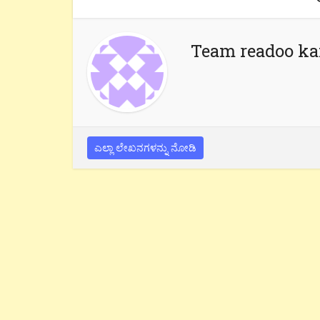
Team readoo k
ಎಲ್ಲಾ ಲೇಖನಗಳನ್ನು ನೋಡಿ