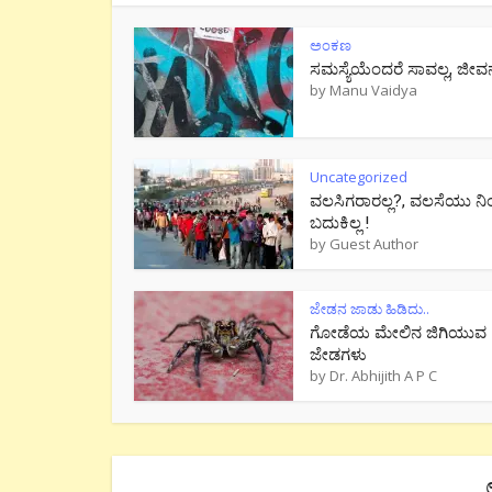
ಅಂಕಣ
ಸಮಸ್ಯೆಯೆಂದರೆ ಸಾವಲ್ಲ, ಜೀವ
by
Manu Vaidya
Uncategorized
ವಲಸಿಗರಾರಲ್ಲ?, ವಲಸೆಯು ನಿ
ಬದುಕಿಲ್ಲ !
by
Guest Author
ಜೇಡನ ಜಾಡು ಹಿಡಿದು..
ಗೋಡೆಯ ಮೇಲಿನ ಜಿಗಿಯುವ
ಜೇಡಗಳು
by
Dr. Abhijith A P C