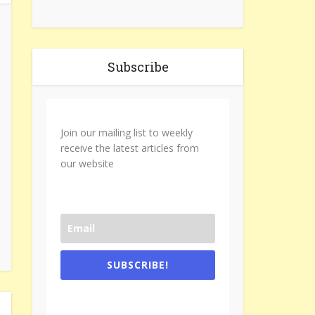
Subscribe
Join our mailing list to weekly
receive the latest articles from
our website
SUBSCRIBE!
One e-mail a week. We don't spam.
Don't forget to check the promotional
tab if you are using gmail.