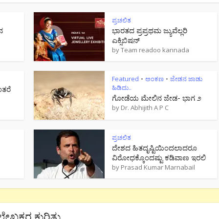
ಪ್ರಚಲಿತ
ನ
ಭಾರತದ ಪ್ರಪ್ರಥಮ ಜ್ಯುವೆಲ್ಲರಿ
ಎಕ್ಸಿಬಿಷನ್
by
Team readoo kannada
Featured
ಅಂಕಣ
ಜೇಡನ ಜಾಡು
•
•
ಹಿಡಿದು..
ಂತರೆ
ಗೋಡೆಯ ಮೇಲಿನ ಜೇಡ- ಭಾಗ ೨
by
Dr. Abhijith A P C
ಪ್ರಚಲಿತ
ದೇಶದ ಹಿತದೃಷ್ಟಿಯಿಂದಲಾದರೂ
ವಿರೋಧಕ್ಕೊಂದಷ್ಟು ಕಡಿವಾಣ ಇರಲಿ
by
Prasad Kumar Marnabail
ಲೇಖಕರ ಕುರಿತು