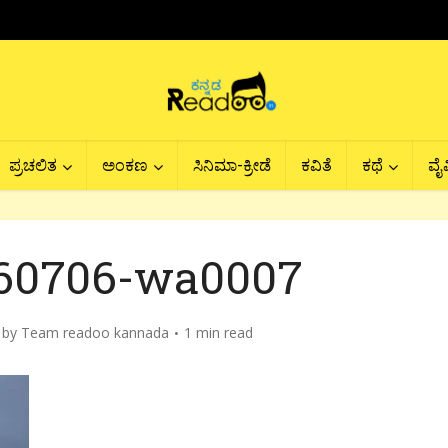
ಪ್ರಚಲಿತ
ಅಂಕಣ
ಸಿನಿಮಾ-ಕ್ರೀಡೆ
ಕವಿತೆ
ಕಥೆ
ವೈವ
60706-wa0007
by
Team readoo kannada
1 min read