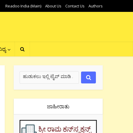
Readoo India (Main)
About Us
Contact Us
Authors
ಿಧ್ಯ
ಜಾಹೀರಾತು