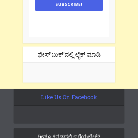
SUBSCRIBE!
One e-mail a week. We don't spam.
Don't forget to check the promotional
tab if you are using gmail.
ಫೇಸ್’ಬುಕ್’ನಲ್ಲಿ ಲೈಕ್ ಮಾಡಿ
Like Us On Facebook
ರೀಡೂ ಕನ್ನಡದಲ್ಲಿ ಬರೆಯಬೇಕೆ?