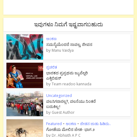
ಇವುಗಳೂ ನಿಮಗೆ ಇಷ್ಟವಾಗಬಹುದು
ಅಂಕಣ
ಸಮಸ್ಯೆಯೆಂದರೆ ಸಾವಲ್ಲ, ಜೀವನ
by
Manu Vaidya
ಪ್ರಚಲಿತ
ಭಾರತದ ಪ್ರಪ್ರಥಮ ಜ್ಯುವೆಲ್ಲರಿ
ಎಕ್ಸಿಬಿಷನ್
by
Team readoo kannada
Uncategorized
ವಲಸಿಗರಾರಲ್ಲ?, ವಲಸೆಯು ನಿಂತರೆ
ಬದುಕಿಲ್ಲ !
by
Guest Author
Featured
•
ಅಂಕಣ
•
ಜೇಡನ ಜಾಡು ಹಿಡಿದು..
ಗೋಡೆಯ ಮೇಲಿನ ಜೇಡ- ಭಾಗ ೨
by
Dr. Abhijith A P C