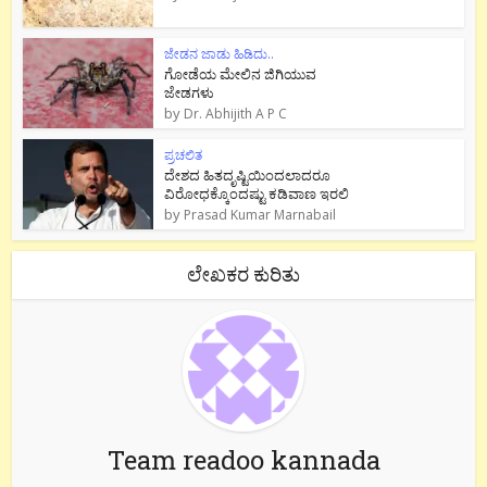
ಜೇಡನ ಜಾಡು ಹಿಡಿದು..
ಗೋಡೆಯ ಮೇಲಿನ ಜಿಗಿಯುವ
ಜೇಡಗಳು
by
Dr. Abhijith A P C
ಪ್ರಚಲಿತ
ದೇಶದ ಹಿತದೃಷ್ಟಿಯಿಂದಲಾದರೂ
ವಿರೋಧಕ್ಕೊಂದಷ್ಟು ಕಡಿವಾಣ ಇರಲಿ
by
Prasad Kumar Marnabail
ಲೇಖಕರ ಕುರಿತು
Team readoo kannada