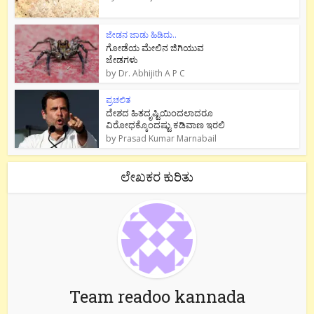
ಜೇಡನ ಜಾಡು ಹಿಡಿದು..
ಗೋಡೆಯ ಮೇಲಿನ ಜಿಗಿಯುವ
ಜೇಡಗಳು
by
Dr. Abhijith A P C
ಪ್ರಚಲಿತ
ದೇಶದ ಹಿತದೃಷ್ಟಿಯಿಂದಲಾದರೂ
ವಿರೋಧಕ್ಕೊಂದಷ್ಟು ಕಡಿವಾಣ ಇರಲಿ
by
Prasad Kumar Marnabail
ಲೇಖಕರ ಕುರಿತು
Team readoo kannada