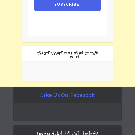
SUBSCRIBE!
One e-mail a week. We don't spam.
Don't forget to check the promotional
tab if you are using gmail.
ಫೇಸ್’ಬುಕ್’ನಲ್ಲಿ ಲೈಕ್ ಮಾಡಿ
Like Us On Facebook
ರೀಡೂ ಕನ್ನಡದಲ್ಲಿ ಬರೆಯಬೇಕೆ?