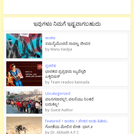
ಇವುಗಳೂ ನಿಮಗೆ ಇಷ್ಟವಾಗಬಹುದು
ಅಂಕಣ
ಸಮಸ್ಯೆಯೆಂದರೆ ಸಾವಲ್ಲ, ಜೀವನ
by
Manu Vaidya
ಪ್ರಚಲಿತ
ಭಾರತದ ಪ್ರಪ್ರಥಮ ಜ್ಯುವೆಲ್ಲರಿ
ಎಕ್ಸಿಬಿಷನ್
by
Team readoo kannada
Uncategorized
ವಲಸಿಗರಾರಲ್ಲ?, ವಲಸೆಯು ನಿಂತರೆ
ಬದುಕಿಲ್ಲ !
by
Guest Author
Featured
•
ಅಂಕಣ
•
ಜೇಡನ ಜಾಡು ಹಿಡಿದು..
ಗೋಡೆಯ ಮೇಲಿನ ಜೇಡ- ಭಾಗ ೨
by
Dr. Abhijith A P C