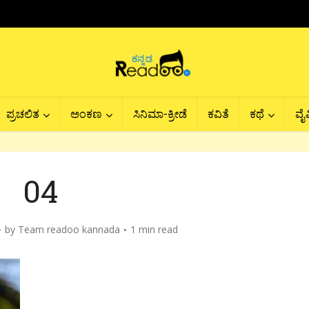
ಪ್ರಚಲಿತ
ಅಂಕಣ
ಸಿನಿಮಾ-ಕ್ರೀಡೆ
ಕವಿತೆ
ಕಥೆ
ವೈವ
04
by
Team readoo kannada
1 min read