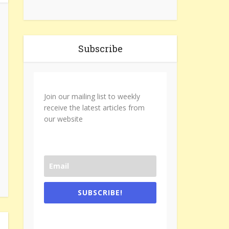
Subscribe
Join our mailing list to weekly
receive the latest articles from
our website
SUBSCRIBE!
One e-mail a week. We don't spam.
Don't forget to check the promotional
tab if you are using gmail.