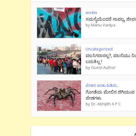
ಅಂಕಣ
ಸಮಸ್ಯೆಯೆಂದರೆ ಸಾವಲ್ಲ, ಜೀವ
by
Manu Vaidya
Uncategorized
ವಲಸಿಗರಾರಲ್ಲ?, ವಲಸೆಯು ನಿ
ಬದುಕಿಲ್ಲ !
by
Guest Author
ಜೇಡನ ಜಾಡು ಹಿಡಿದು..
ಗೋಡೆಯ ಮೇಲಿನ ಜಿಗಿಯುವ
ಜೇಡಗಳು
by
Dr. Abhijith A P C