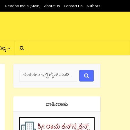
Readoo India (Main)
About Us
Contact Us
Authors
ಿಧ್ಯ
ಜಾಹೀರಾತು