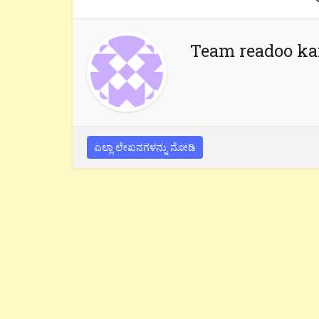
Team readoo k
ಎಲ್ಲಾ ಲೇಖನಗಳನ್ನು ನೋಡಿ