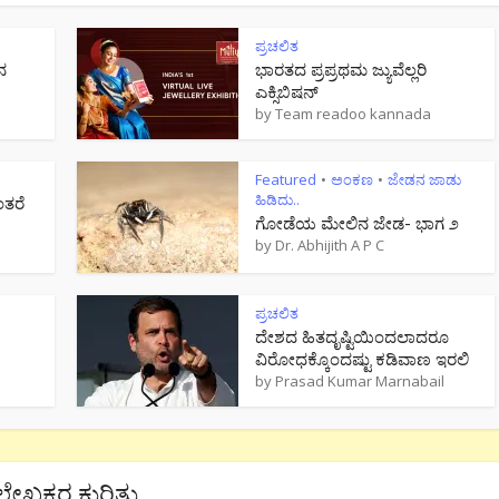
ಪ್ರಚಲಿತ
ನ
ಭಾರತದ ಪ್ರಪ್ರಥಮ ಜ್ಯುವೆಲ್ಲರಿ
ಎಕ್ಸಿಬಿಷನ್
by
Team readoo kannada
Featured
ಅಂಕಣ
ಜೇಡನ ಜಾಡು
•
•
ಹಿಡಿದು..
ಂತರೆ
ಗೋಡೆಯ ಮೇಲಿನ ಜೇಡ- ಭಾಗ ೨
by
Dr. Abhijith A P C
ಪ್ರಚಲಿತ
ದೇಶದ ಹಿತದೃಷ್ಟಿಯಿಂದಲಾದರೂ
ವಿರೋಧಕ್ಕೊಂದಷ್ಟು ಕಡಿವಾಣ ಇರಲಿ
by
Prasad Kumar Marnabail
ಲೇಖಕರ ಕುರಿತು