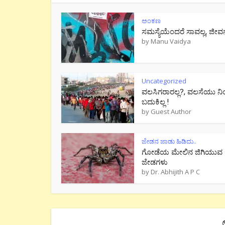
ಅಂಕಣ
ಸಮಸ್ಯೆಯೆಂದರೆ ಸಾವಲ್ಲ, ಜೀವ
by
Manu Vaidya
Uncategorized
ವಲಸಿಗರಾರಲ್ಲ?, ವಲಸೆಯು ನಿ
ಬದುಕಿಲ್ಲ !
by
Guest Author
ಜೇಡನ ಜಾಡು ಹಿಡಿದು..
ಗೋಡೆಯ ಮೇಲಿನ ಜಿಗಿಯುವ
ಜೇಡಗಳು
by
Dr. Abhijith A P C