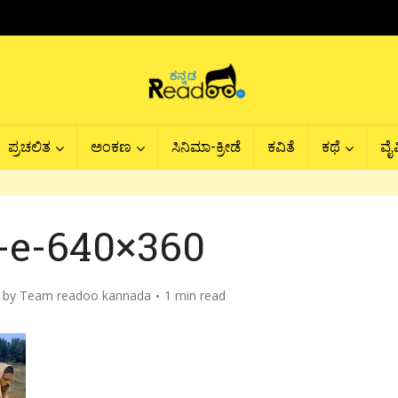
ಪ್ರಚಲಿತ
ಅಂಕಣ
ಸಿನಿಮಾ-ಕ್ರೀಡೆ
ಕವಿತೆ
ಕಥೆ
ವೈವ
-e-640×360
by
Team readoo kannada
1 min read