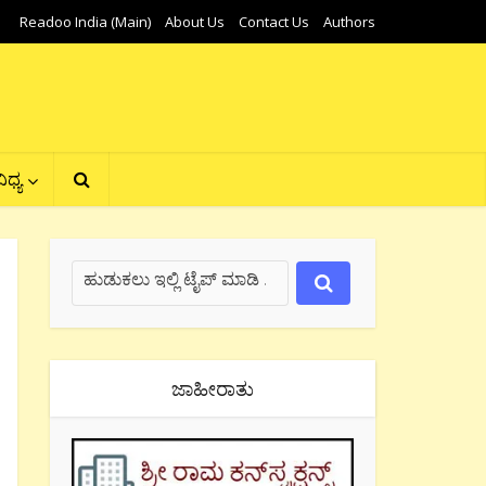
Readoo India (Main)
About Us
Contact Us
Authors
ಿಧ್ಯ
ಜಾಹೀರಾತು