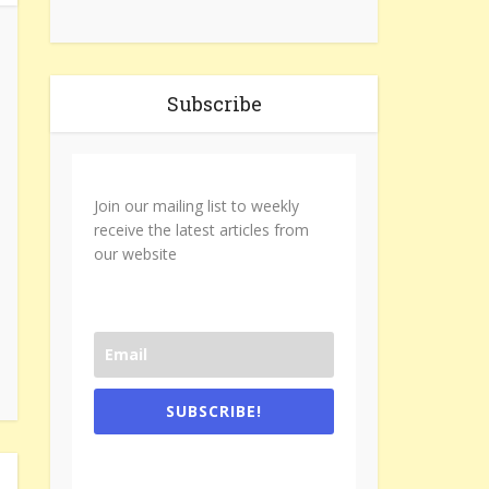
Subscribe
Join our mailing list to weekly
receive the latest articles from
our website
SUBSCRIBE!
One e-mail a week. We don't spam.
Don't forget to check the promotional
tab if you are using gmail.