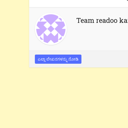
Team readoo k
ಎಲ್ಲಾ ಲೇಖನಗಳನ್ನು ನೋಡಿ