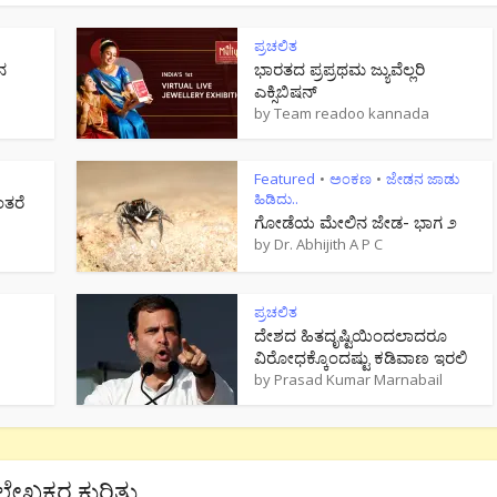
ಪ್ರಚಲಿತ
ನ
ಭಾರತದ ಪ್ರಪ್ರಥಮ ಜ್ಯುವೆಲ್ಲರಿ
ಎಕ್ಸಿಬಿಷನ್
by
Team readoo kannada
Featured
ಅಂಕಣ
ಜೇಡನ ಜಾಡು
•
•
ಹಿಡಿದು..
ಂತರೆ
ಗೋಡೆಯ ಮೇಲಿನ ಜೇಡ- ಭಾಗ ೨
by
Dr. Abhijith A P C
ಪ್ರಚಲಿತ
ದೇಶದ ಹಿತದೃಷ್ಟಿಯಿಂದಲಾದರೂ
ವಿರೋಧಕ್ಕೊಂದಷ್ಟು ಕಡಿವಾಣ ಇರಲಿ
by
Prasad Kumar Marnabail
ಲೇಖಕರ ಕುರಿತು