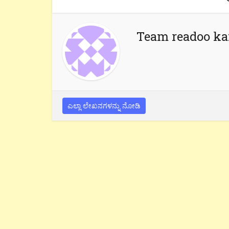
Team readoo k
ಎಲ್ಲಾ ಲೇಖನಗಳನ್ನು ನೋಡಿ