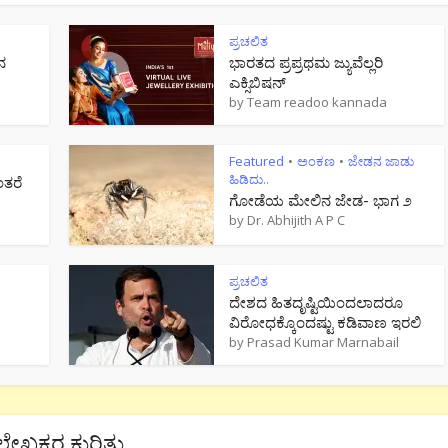
ಪ್ರಚಲಿತ
ನ
ಭಾರತದ ಪ್ರಪ್ರಥಮ ಜ್ಯುವೆಲ್ಲರಿ
ಎಕ್ಸಿಬಿಷನ್
by
Team readoo kannada
Featured
ಅಂಕಣ
ಜೇಡನ ಜಾಡು
•
•
ಹಿಡಿದು..
ಂತರೆ
ಗೋಡೆಯ ಮೇಲಿನ ಜೇಡ- ಭಾಗ ೨
by
Dr. Abhijith A P C
ಪ್ರಚಲಿತ
ದೇಶದ ಹಿತದೃಷ್ಟಿಯಿಂದಲಾದರೂ
ವಿರೋಧಕ್ಕೊಂದಷ್ಟು ಕಡಿವಾಣ ಇರಲಿ
by
Prasad Kumar Marnabail
ಲೇಖಕರ ಕುರಿತು