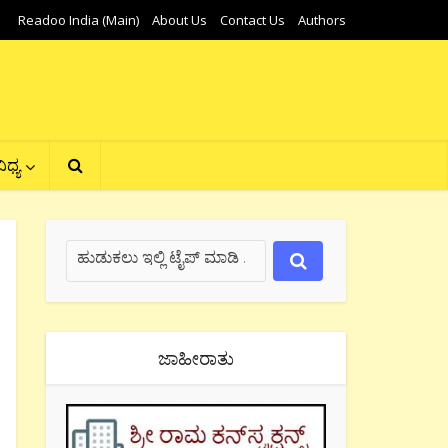
Readoo India (Main)
About Us
Contact Us
Authors
ಿಧ್ಯ
ಜಾಹೀರಾತು