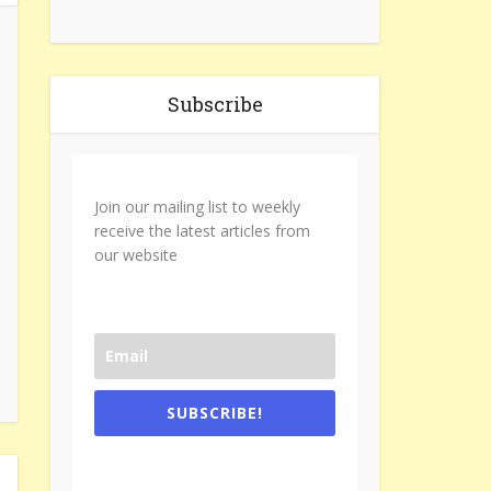
Subscribe
Join our mailing list to weekly
receive the latest articles from
our website
SUBSCRIBE!
One e-mail a week. We don't spam.
Don't forget to check the promotional
tab if you are using gmail.