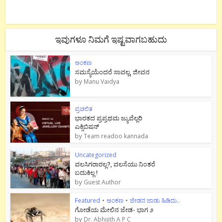
ಇವುಗಳೂ ನಿಮಗೆ ಇಷ್ಟವಾಗಬಹುದು
ಅಂಕಣ
ಸಮಸ್ಯೆಯೆಂದರೆ ಸಾವಲ್ಲ, ಜೀವನ
by
Manu Vaidya
ಪ್ರಚಲಿತ
ಭಾರತದ ಪ್ರಪ್ರಥಮ ಜ್ಯುವೆಲ್ಲರಿ
ಎಕ್ಸಿಬಿಷನ್
by
Team readoo kannada
Uncategorized
ವಲಸಿಗರಾರಲ್ಲ?, ವಲಸೆಯು ನಿಂತರೆ
ಬದುಕಿಲ್ಲ !
by
Guest Author
Featured
•
ಅಂಕಣ
•
ಜೇಡನ ಜಾಡು ಹಿಡಿದು..
ಗೋಡೆಯ ಮೇಲಿನ ಜೇಡ- ಭಾಗ ೨
by
Dr. Abhijith A P C