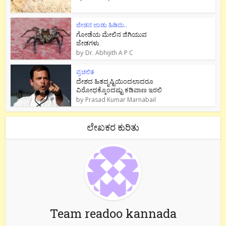
ಜೇಡನ ಜಾಡು ಹಿಡಿದು..
ಗೋಡೆಯ ಮೇಲಿನ ಜಿಗಿಯುವ
ಜೇಡಗಳು
by
Dr. Abhijith A P C
ಪ್ರಚಲಿತ
ದೇಶದ ಹಿತದೃಷ್ಟಿಯಿಂದಲಾದರೂ
ವಿರೋಧಕ್ಕೊಂದಷ್ಟು ಕಡಿವಾಣ ಇರಲಿ
by
Prasad Kumar Marnabail
ಲೇಖಕರ ಕುರಿತು
Team readoo kannada