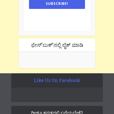
SUBSCRIBE!
One e-mail a week. We don't spam.
Don't forget to check the promotional
tab if you are using gmail.
ಫೇಸ್’ಬುಕ್’ನಲ್ಲಿ ಲೈಕ್ ಮಾಡಿ
Like Us On Facebook
ರೀಡೂ ಕನ್ನಡದಲ್ಲಿ ಬರೆಯಬೇಕೆ?